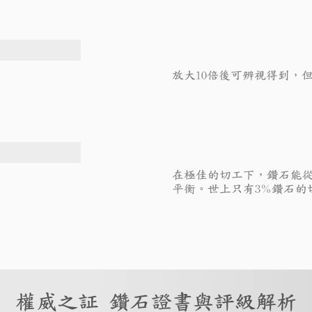
放大10倍後可辨視得到，
在極佳的切工下，鑽石能
平衡。世上只有3%鑽石的
權威之証 鑽石證書與評級解析