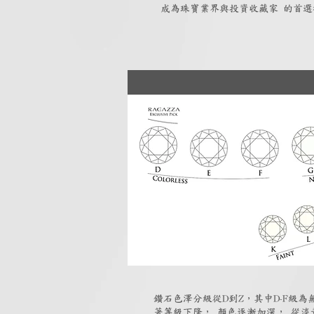
成為珠寶業界與投資收藏家 的首選
鑽石色澤分級從D到Z，其中D-F級
著等級下降， 顏色逐漸加深， 從淡