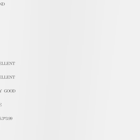
ND
ELLENT
ELLENT
Y GOOD
E
6.3*3.99