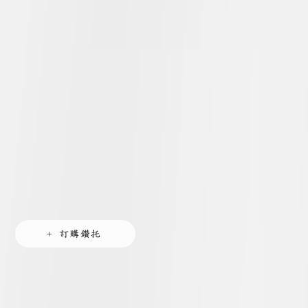
+ 訂購鑽托