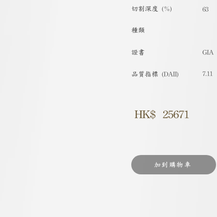
切割深度 (%)
63
種類
​證書
GIA
7.11
品質指標 (DAII)
HK$
25671
加到購物車