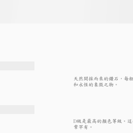
天然開採而來的鑽石，每
和永恆的象徵之物。
D級是最高的顏色等級。
常罕有。