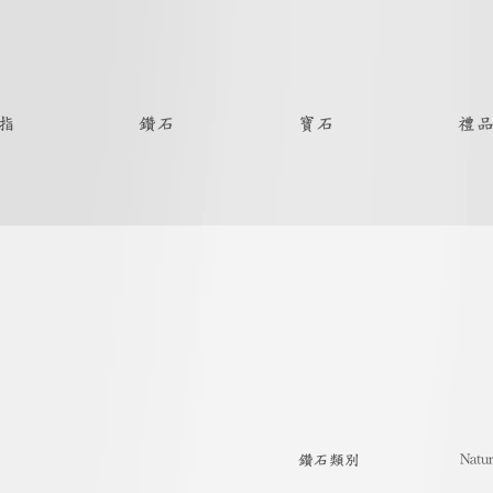
指
鑽石
寶石
禮
Natur
​鑽石類別