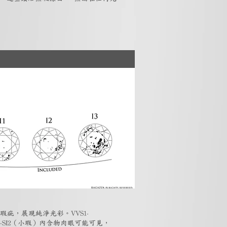
瑕疵，展現純淨光彩。VVS1-
-SI2（小瑕）內含物肉眼可能可見，