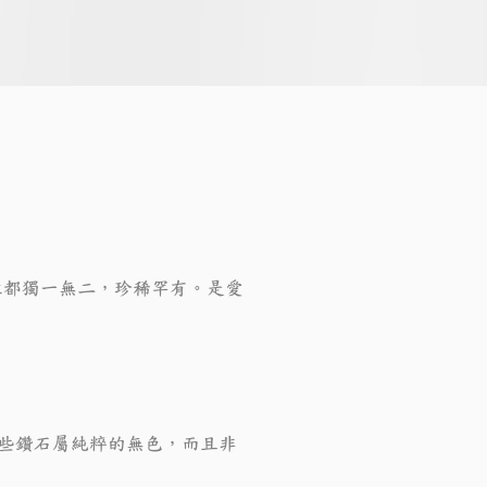
粒都獨一無二，珍稀罕有。是愛
這些鑽石屬純粹的無色，而且非