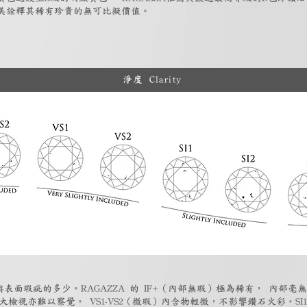
美詮釋其稀有珍貴的無可比擬價值。
淨度 Clarity
表面瑕疵的多少。RAGAZZA 的 IF+（內部無瑕）極為稀有， 內部毫無
大檢視亦難以察覺。 VS1-VS2（微瑕）內含物輕微，不影響鑽石火彩。SI1