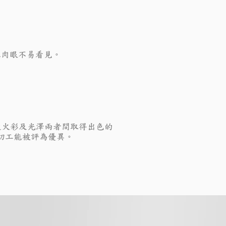
但肉眼不易看見。
從火彩及光澤兩者間取得出色的
切工能被評為優異。