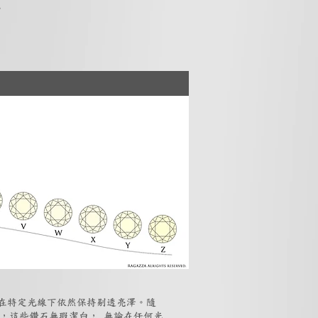
。
但在特定光線下依然保持剔透亮澤。隨
石，這些鑽石無瑕潔白， 無論在任何光