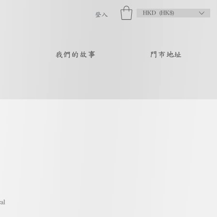
HKD (HK$)
登入
品
我們的故事
門市地址
al