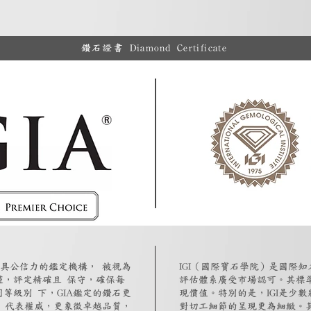
鑽石證書 Diamond Certificate
最具公信力的鑑定機構， 被視為
IGI（國際寶石學院）是國際
謹，評定精確且 保守，確保每
評估體系廣受市場認可。其標
等級別 下，GIA鑑定的鑽石更
現價值。特別的是，IGI是少
僅 代表權威，更象徵卓越品質，
對切工細節的呈現更為細緻。