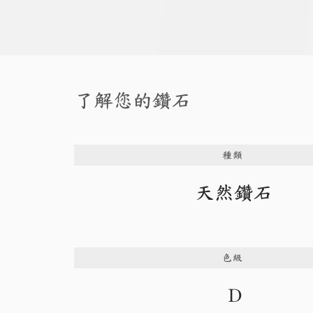
了解您的鑽石
種類
天然鑽石
色級
D