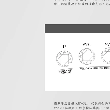
線下都能展現出極致的璀璨光彩，完
鑽石淨度分級從IF+到I，代表內含物與
VVS2（極微瑕）內含物極其微小，放