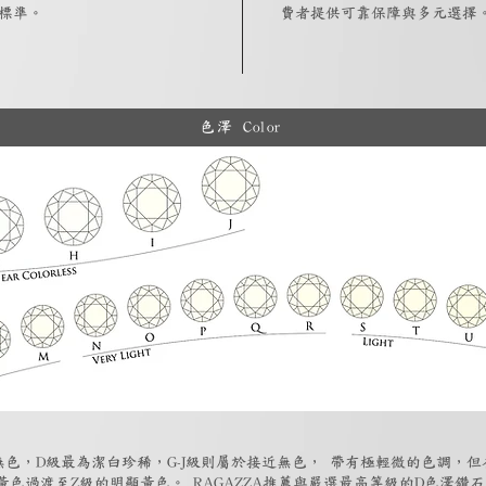
標準。
費者提供可靠保障與多元選擇
色澤 Color
為無色，D級最為潔白珍稀，G-J級則屬於接近無色， 帶有極輕微的色調，
黃色過渡至Z級的明顯黃色。 RAGAZZA推薦與嚴選最高等級的D色澤鑽