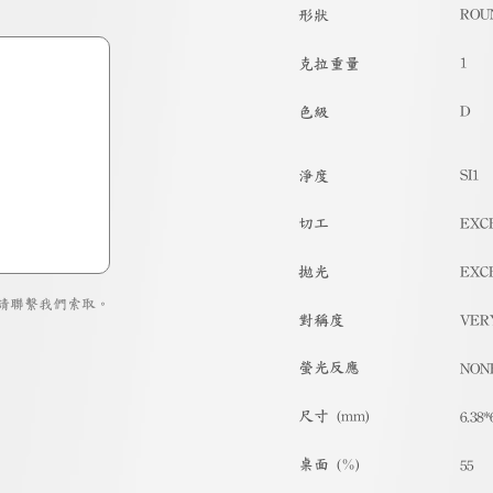
ROU
形狀
1
克拉重量
D
色級
SI1
淨度
切工
EXC
拋光
EXC
請聯繫我們索取。
對稱度
VER
螢光反應
NON
尺寸 (mm)
6.38*
桌面 (%)
55