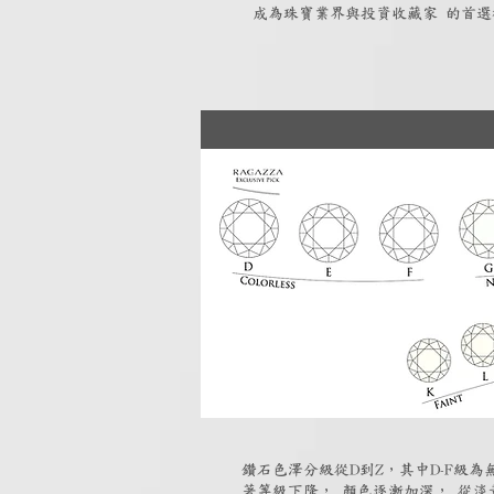
成為珠寶業界與投資收藏家 的首選
鑽石色澤分級從D到Z，其中D-F級
著等級下降， 顏色逐漸加深， 從淡