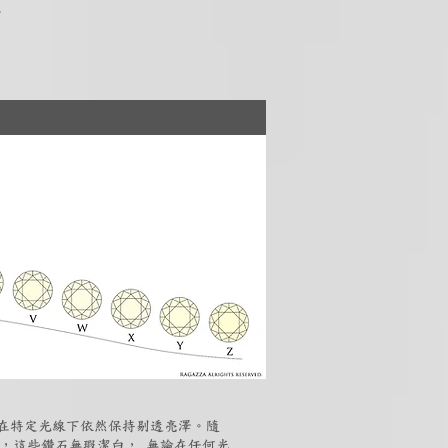
。
但在特定光線下依然保持剔透亮澤。隨
石，這些鑽石無瑕潔白， 無論在任何光