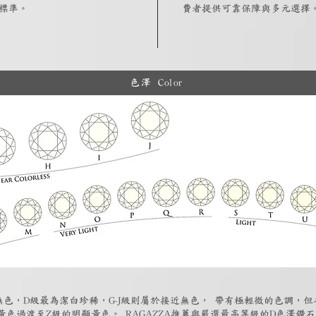
標準。
費者提供可靠保障與多元選擇
色澤 Color
為無色，D級最為潔白珍稀，G-J級則屬於接近無色， 帶有極輕微的色調，
黃色過渡至Z級的明顯黃色。 RAGAZZA推薦與嚴選最高等級的D色澤鑽