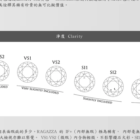
美詮釋其稀有珍貴的無可比擬價值。
淨度 Clarity
表面瑕疵的多少。RAGAZZA 的 IF+（內部無瑕）極為稀有， 內部毫無
大檢視亦難以察覺。 VS1-VS2（微瑕）內含物輕微，不影響鑽石火彩。SI1