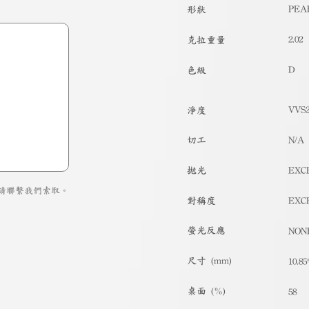
PEA
形狀
2.02
克拉重量
D
色級
VVS
淨度
切工
N/A
拋光
EXC
請聯繫我們索取。
對稱度
EXC
螢光反應
NON
尺寸 (mm)
10.85
桌面 (%)
58