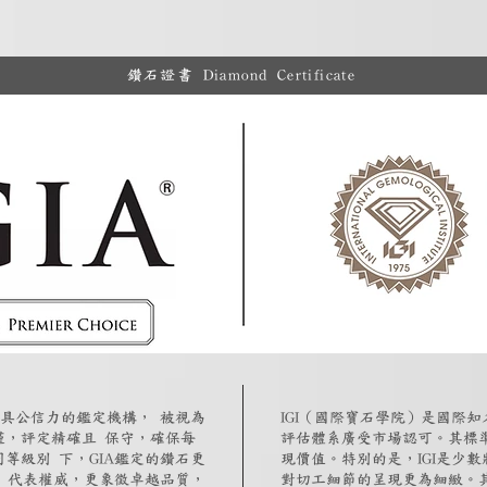
鑽石證書 Diamond Certificate
最具公信力的鑑定機構， 被視為
IGI（國際寶石學院）是國際
謹，評定精確且 保守，確保每
評估體系廣受市場認可。其標
等級別 下，GIA鑑定的鑽石更
現價值。特別的是，IGI是少
僅 代表權威，更象徵卓越品質，
對切工細節的呈現更為細緻。