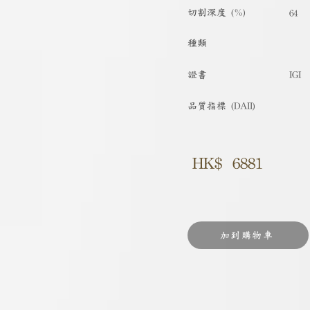
切割深度 (%)
64
種類
​證書
IGI
品質指標 (DAII)
HK$
6881
加到購物車