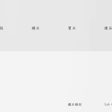
指
鑽石
寶石
禮
Lab 
​鑽石類別