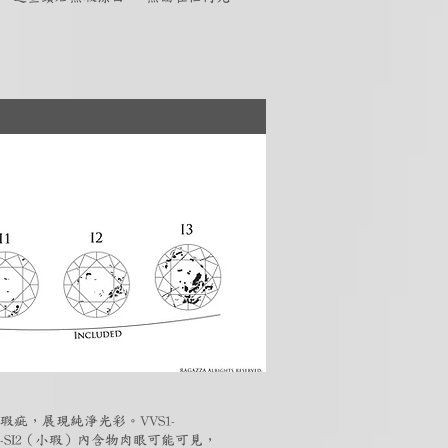
瑕疵，展現純淨光彩。VVS1-
-SI2（小瑕）內含物肉眼可能可見，