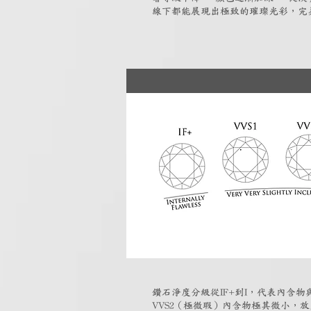
線下都能展現出極致的璀璨光彩，完
鑽石淨度分級從IF+到I，代表內含物與
VVS2（極微瑕）內含物極其微小，放