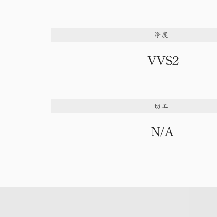
淨度
VVS2
切工
N/A