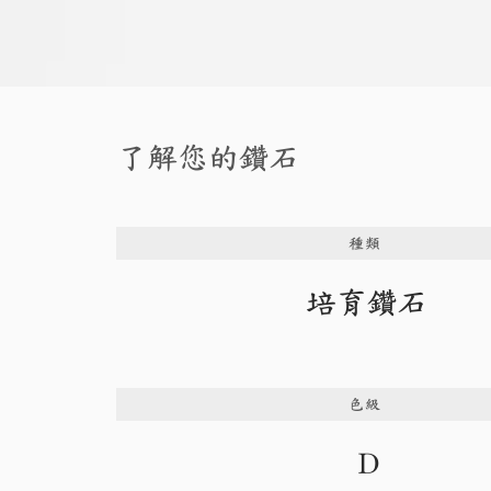
了解您的鑽石
種類
培育鑽石
色級
D