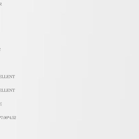
R
2
ELLENT
ELLENT
E
*7.06*4.52