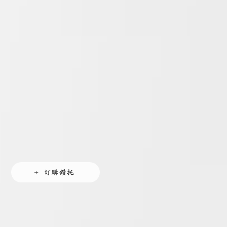
+ 訂購鑽托