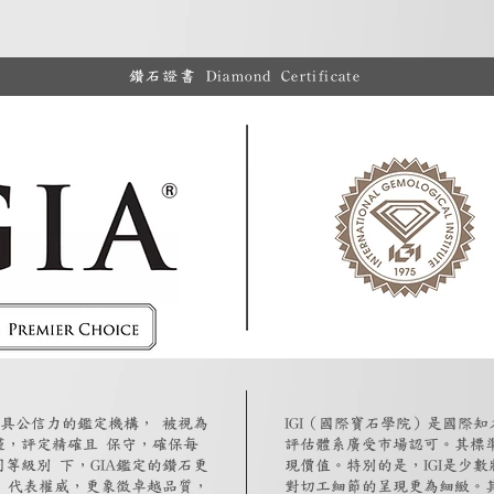
鑽石證書 Diamond Certificate
最具公信力的鑑定機構， 被視為
IGI（國際寶石學院）是國際
謹，評定精確且 保守，確保每
評估體系廣受市場認可。其標
等級別 下，GIA鑑定的鑽石更
現價值。特別的是，IGI是少
僅 代表權威，更象徵卓越品質，
對切工細節的呈現更為細緻。