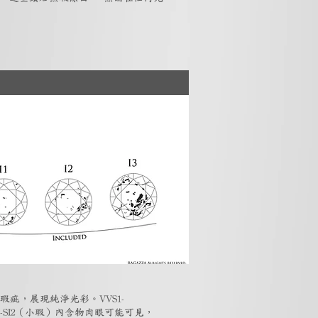
瑕疵，展現純淨光彩。VVS1-
-SI2（小瑕）內含物肉眼可能可見，