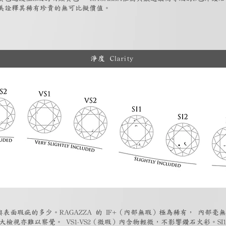
美詮釋其稀有珍貴的無可比擬價值。
淨度 Clarity
表面瑕疵的多少。RAGAZZA 的 IF+（內部無瑕）極為稀有， 內部毫無
大檢視亦難以察覺。 VS1-VS2（微瑕）內含物輕微，不影響鑽石火彩。SI1