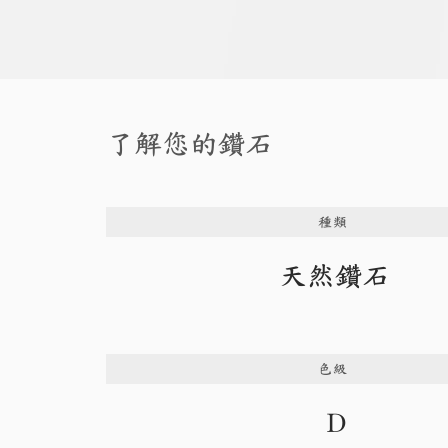
了解您的鑽石
種類
天然鑽石
色級
D