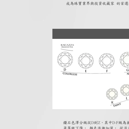
成為珠寶業界與投資收藏家 的首選
鑽石色澤分級從D到Z，其中D-F級
著等級下降， 顏色逐漸加深， 從淡