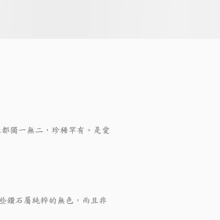
粒都獨一無二，珍稀罕有。是愛
這些鑽石屬純粹的無色，而且非