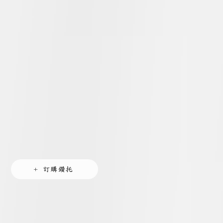
+ 訂購鑽托