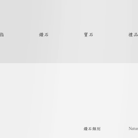
指
鑽石
寶石
禮
Natur
​鑽石類別