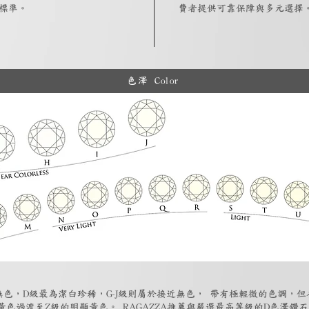
標準。
費者提供可靠保障與多元選擇
色澤 Color
為無色，D級最為潔白珍稀，G-J級則屬於接近無色， 帶有極輕微的色調，
黃色過渡至Z級的明顯黃色。 RAGAZZA推薦與嚴選最高等級的D色澤鑽