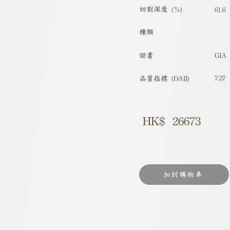
切割深度 (%)
61.6
種類
​證書
GIA
7.27
品質指標 (DAII)
HK$
26673
加到購物車