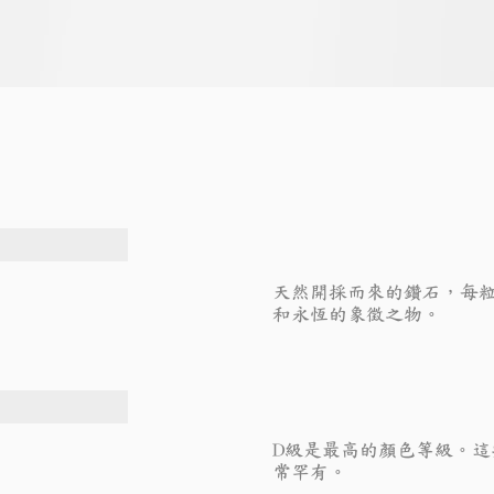
天然開採而來的鑽石，每
和永恆的象徵之物。
D級是最高的顏色等級。
常罕有。