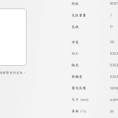
ROU
形狀
1
克拉重量
D
色級
SI1
淨度
切工
EXC
拋光
EXC
請聯繫我們索取。
對稱度
EXC
螢光反應
NON
尺寸 (mm)
6.38*
桌面 (%)
59