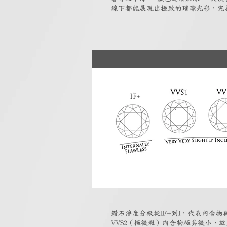
線下都能展現出極致的璀璨光彩，完
鑽石淨度分級從IF+到I，代表內含物與
VVS2（極微瑕）內含物極其微小，放