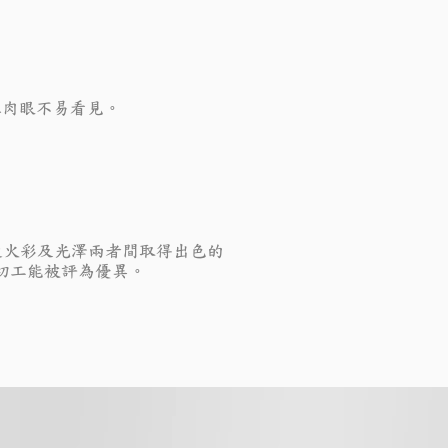
但肉眼不易看見。
從火彩及光澤兩者間取得出色的
切工能被評為優異。