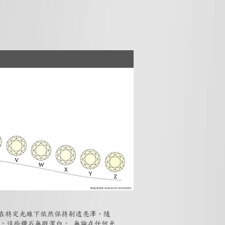
。
但在特定光線下依然保持剔透亮澤。隨
石，這些鑽石無瑕潔白， 無論在任何光