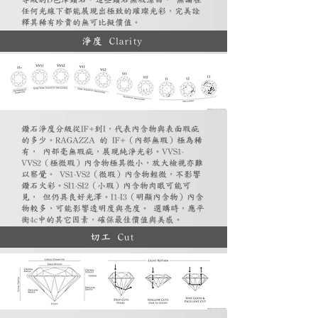
任何光線下都能展現出極致的璀璨光彩，完美詮
釋其稀有珍貴的無可比擬價值。
淨度 Clarity
鑽石淨度分級從IF+到I，代表內含物與表面瑕疵
的多少。RAGAZZA 的 IF+（內部無瑕）極為稀
有， 內部毫無瑕疵，展現純淨光彩。VVS1-
VVS2（極微瑕）內含物極其微小，放大檢視亦難
以察覺。 VS1-VS2（微瑕）內含物輕微，不影響
鑽石火彩。SI1-SI2（小瑕）內含物肉眼可能可
見， 但仍具良好光澤。I1-I3（明顯內含物）內含
物較多，可能影響透明度與亮度。 選購時，應平
衡4c中的其它因素，確保最佳價值與美感。
切工 Cut