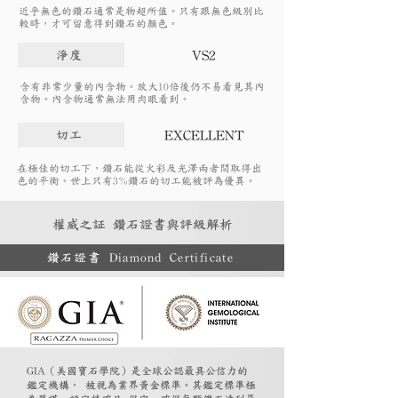
近乎無色的鑽石通常是物超所值。只有跟無色級別比
較時，才可留意得到鑽石的顏色。
VS2
淨度
含有非常少量的內含物。放大10倍後仍不易看見其內
含物。內含物通常無法用肉眼看到。
EXCELLENT
切工
在極佳的切工下，鑽石能從火彩及光澤兩者間取得出
色的平衡。世上只有3%鑽石的切工能被評為優異。
權威之証 鑽石證書與評級解析
鑽石證書 Diamond Certificate
GIA（美國寶石學院）是全球公認最具公信力的
鑑定機構， 被視為業界黃金標準。其鑑定標準極