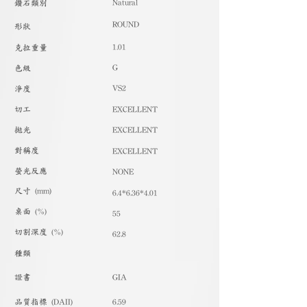
Natural
​鑽石類別
ROUND
形狀
1.01
克拉重量
G
色級
VS2
淨度
切工
EXCELLENT
拋光
EXCELLENT
對稱度
EXCELLENT
螢光反應
NONE
尺寸 (mm)
6.4*6.36*4.01
桌面 (%)
55
切割深度 (%)
62.8
種類
​證書
GIA
品質指標 (DAII)
6.59