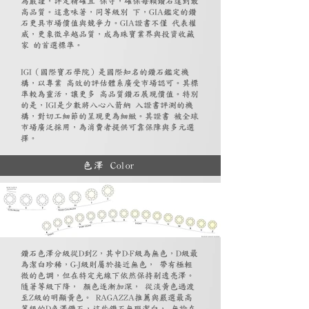
為嚴謹，評定精確且 保守，確保每顆鑽石達到最
高品質。這意味著，同等級別 下，GIA鑑定的鑽
石更具市場價值與競爭力。GIA證書不僅 代表權
威，更象徵卓越品質，成為珠寶業界與投資收藏
家 的首選標準。
IGI（國際寶石學院）是國際知名的鑽石鑑定機
構，以專業 高效的評估體系廣受市場認可。其標
準較為靈活，讓更多 高品質鑽石展現價值。特別
的是，IGI是少數將八心八箭納 入證書評測的機
構，對切工細節的呈現更為細緻。其證書 被全球
市場廣泛採用，為消費者提供可靠保障與多元選
擇。
色澤 Color
鑽石色澤分級從D到Z，其中D-F級為無色，D級最
為潔白珍稀，G-J級則屬於接近無色， 帶有極輕
微的色調，但在特定光線下依然保持剔透亮澤。
隨著等級下降， 顏色逐漸加深， 從淡黃色過渡
至Z級的明顯黃色。 RAGAZZA推薦與嚴選最高
等級的D色澤鑽石，這些鑽石無瑕潔白， 無論在