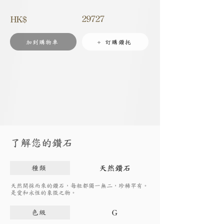
29727
HK$
加到購物車
+ 訂購鑽托
了解您的鑽石
天然鑽石
種類
天然開採而來的鑽石，每粒都獨一無二，珍稀罕有。
是愛和永恆的象徵之物。
G
色級