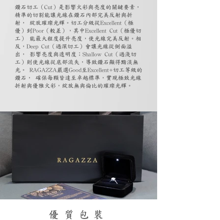
鑽石切工（Cut）是影響火彩與亮度的關鍵要素，
精準的切割能讓光線在鑽石內部完美反射與折
射， 綻放璀璨光輝。切工分級從Excellent（極
優）到Poor（較差），其中Excellent Cut（極優切
工） 能最大程度提升亮度，使光線完美反射。相
反，Deep Cut（過深切工）會讓光線從側面溢
出， 影響亮度與透明度；Shallow Cut（過淺切
工）則使光線從底部流失，導致鑽石顯得黯淡無
光。 RAGAZZA嚴選Good至Excellent+切工等級的
鑽石， 確保每顆皆達至卓越標準，實現極致光線
折射與優雅火彩，綻放無與倫比的璀璨光輝。
優質包裝