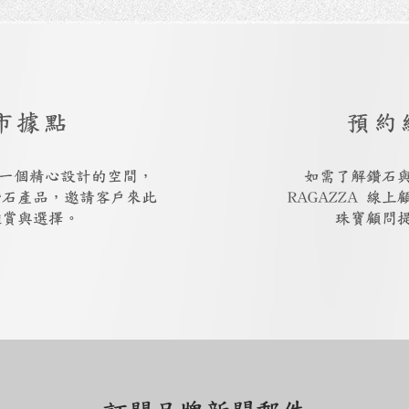
市據點
預約
廳是一個精心設計的空間，
如需了解鑽石
鑽石產品，邀請客戶來此
RAGAZZA 線
鑑賞與選擇。
珠寶顧問