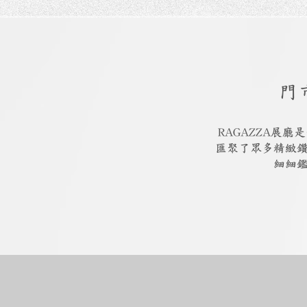
門
RAGAZZA展
匯聚了眾多精緻
細細