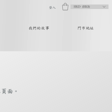
HKD (HK$)
登入
品
我們的故事
門市地址
庫頁面。