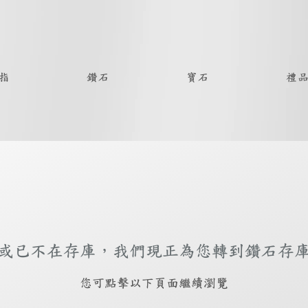
指
鑽石
寶石
禮
或已不在存庫，我們現正為您轉到鑽石存
​您可點擊以下頁面繼續瀏覽