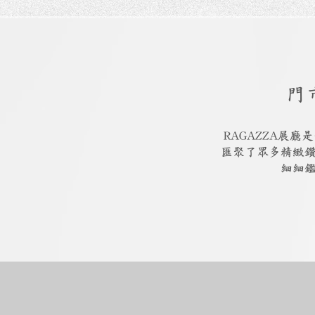
門
RAGAZZA展
匯聚了眾多精緻
細細