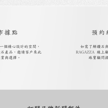
市據點
預約
廳是一個精心設計的空間，
如需了解鑽石
鑽石產品，邀請客戶來此
RAGAZZA 線
鑑賞與選擇。
珠寶顧問