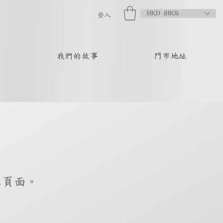
HKD (HK$)
登入
品
我們的故事
門市地址
庫頁面。