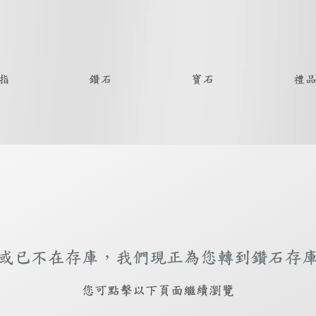
指
鑽石
寶石
禮
或已不在存庫，我們現正為您轉到鑽石存
​您可點擊以下頁面繼續瀏覽