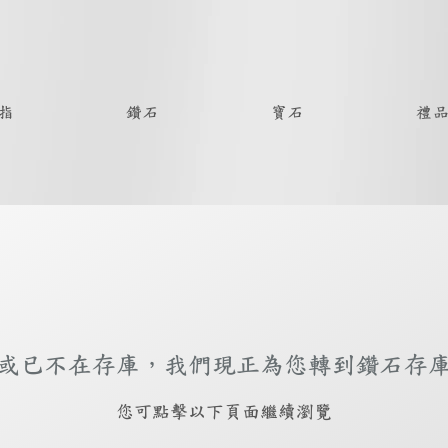
指
鑽石
寶石
禮
或已不在存庫，我們現正為您轉到鑽石存
​您可點擊以下頁面繼續瀏覽