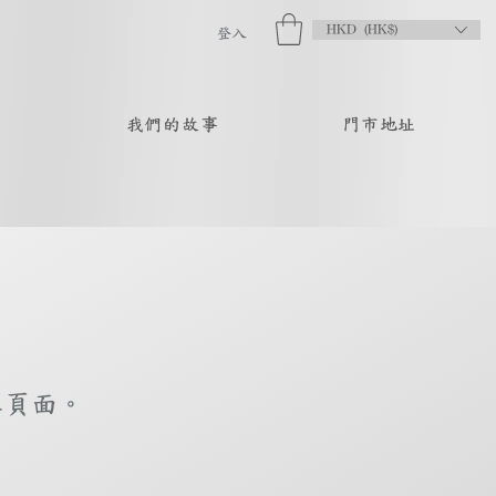
HKD (HK$)
登入
品
我們的故事
門市地址
庫頁面。