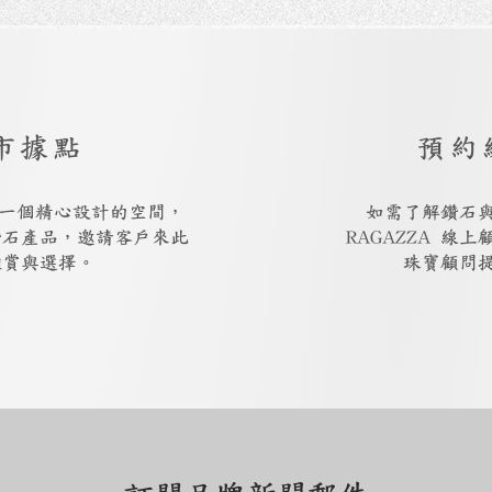
市據點
預約
廳是一個精心設計的空間，
如需了解鑽石
鑽石產品，邀請客戶來此
RAGAZZA 線
鑑賞與選擇。
珠寶顧問