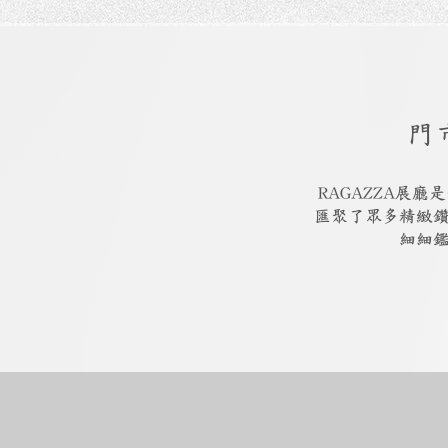
門
RAGAZZA展
匯聚了眾多精緻
細細