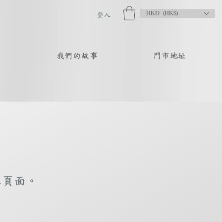
HKD (HK$)
登入
品
我們的故事
門市地址
庫頁面。