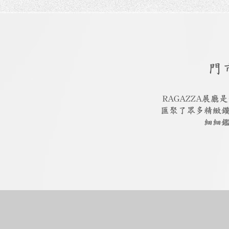
門
RAGAZZA展
匯聚了眾多精緻
細細