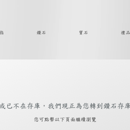
指
鑽石
寶石
禮
或已不在存庫，我們現正為您轉到鑽石存
​您可點擊以下頁面繼續瀏覽