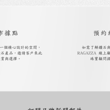
市據點
預約
廳是一個精心設計的空間，
如需了解鑽石
鑽石產品，邀請客戶來此
RAGAZZA 線
鑑賞與選擇。
珠寶顧問