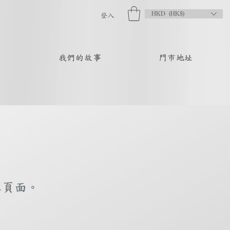
HKD (HK$)
登入
品
我們的故事
門市地址
庫頁面。