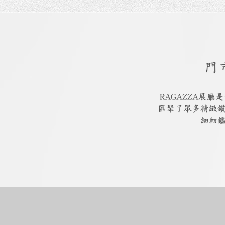
門
RAGAZZA展
匯聚了眾多精緻
細細