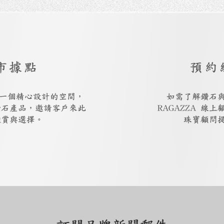
市據點
預約
廳是一個精心設計的空間，
如需了解鑽石
鑽石產品，邀請客戶來此
RAGAZZA 線
鑑賞與選擇。
珠寶顧問