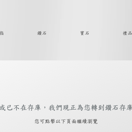
指
鑽石
寶石
禮
或已不在存庫，我們現正為您轉到鑽石存
​您可點擊以下頁面繼續瀏覽