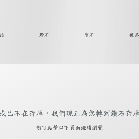
指
鑽石
寶石
禮
或已不在存庫，我們現正為您轉到鑽石存
​您可點擊以下頁面繼續瀏覽