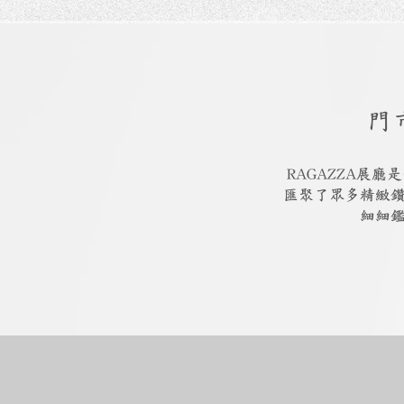
門
RAGAZZA展
匯聚了眾多精緻
細細