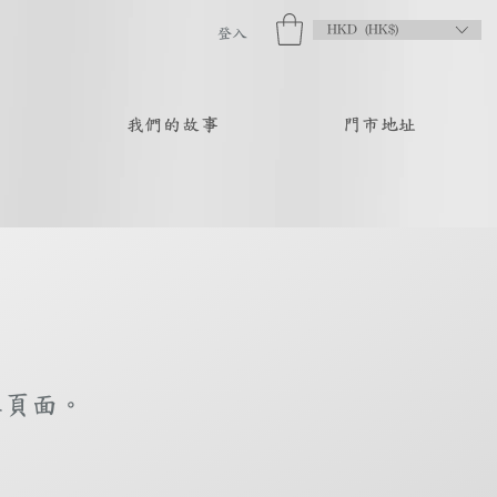
HKD (HK$)
登入
品
我們的故事
門市地址
庫頁面。