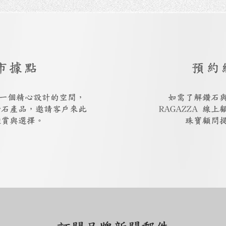
市據點
預約
廳是一個精心設計的空間，
如需了解鑽石
鑽石產品，邀請客戶來此
RAGAZZA 線
鑑賞與選擇。
珠寶顧問