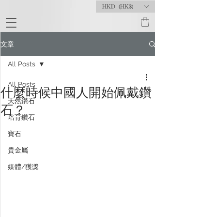
HKD (HK$)
文章
All Posts
All Posts
什麼時候中國人開始佩戴鑽
天然鑽石
石？
培育鑽石
寶石
貴金屬
媒體/獲獎