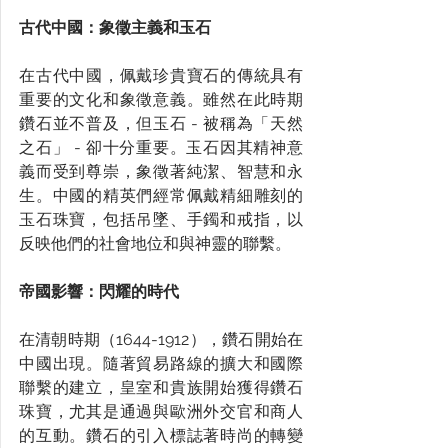
古代中國：象徵主義和玉石
在古代中國，佩戴珍貴寶石的傳統具有
重要的文化和象徵意義。雖然在此時期
鑽石並不普及，但玉石 - 被稱為「天然
之石」 - 卻十分重要。玉石因其精神意
義而受到尊崇，象徵著純潔、智慧和永
生。中國的精英們經常佩戴精細雕刻的
玉石珠寶，包括吊墜、手鐲和戒指，以
反映他們的社會地位和與神靈的聯繫。
帝國影響：閃耀的時代
在清朝時期（1644-1912），鑽石開始在
中國出現。隨著貿易路線的擴大和國際
聯繫的建立，皇室和貴族開始獲得鑽石
珠寶，尤其是通過與歐洲外交官和商人
的互動。鑽石的引入標誌著時尚的轉變