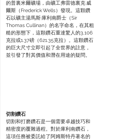
的普裏米爾礦場，由礦工弗雷德裏克·威
爾斯（Frederick Wells）發現。這顆鑽
石以礦主湯馬斯·庫利南爵士（Sir 
Thomas Cullinan）的名字命名，在其粗
糙的形態下，這顆鑽石重達驚人的3,106
克拉或1.37磅（621.35克拉）。這顆鑽石
的巨大尺寸立即引起了全世界的註意，
並引發了對其價值和潛在用途的疑問。
切割鑽石
切割和打磨鑽石是一個需要卓越技巧和
精密度的覆雜過程。對於庫利南鑽石，
這項任務被委託給了阿姆斯特丹著名的