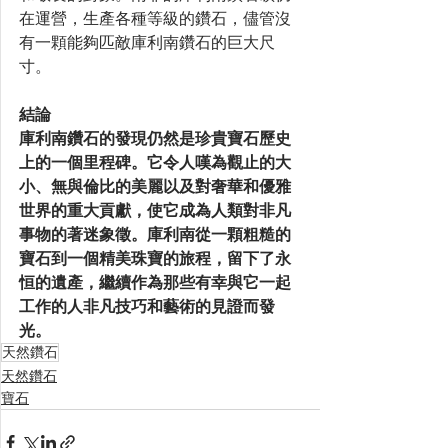
在運營，生產各種等級的鑽石，儘管沒
有一顆能夠匹敵庫利南鑽石的巨大尺
寸。
結論
庫利南鑽石的發現仍然是珍貴寶石歷史
上的一個里程碑。它令人嘆為觀止的大
小、無與倫比的美麗以及對奢華和優雅
世界的重大貢獻，使它成為人類對非凡
事物的著迷象徵。庫利南從一顆粗糙的
寶石到一個精美珠寶的旅程，留下了永
恒的遺產，繼續作為那些有幸與它一起
工作的人非凡技巧和藝術的見證而發
光。
天然鑽石
天然鑽石
寶石