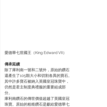
愛德華七世國王（King Edward VII）
傳承延續
除了庫利南一號和二號外，原始的鑽石
還產生了105顆大小和切割各異的寶石。
其中許多寶石被納入英國皇冠珠寶中，
仍然是君主制度典禮服的重要組成部
分。
庫利南鑽石的傳世價值超越了英國皇冠
珠寶。原始的粗糙鑽石是獻給愛德華七