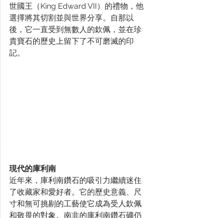
世國王（King Edward VII）的禮物，他
選擇將其切割並與世界分享。自那以
後，它一直受到無數人的欽佩，並在珍
貴寶石的歷史上留下了不可磨滅的印
記。
現代的庫利南
近年來，庫利南鑽石的吸引力繼續迷住
了收藏家和愛好者。它的歷史意義、尺
寸和無可挑剔的工藝使它成為受人欽佩
和敬畏的對象。南非的庫利南鑽石礦仍