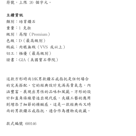
符號，上限 20 個字元。
主鑽資訊
類別：培育鑽石
重量：1 克拉
級別：高階（Premium）
色級：D（最高級別）
瑕疵：肉眼無瑕（VVS 或以上）
切工：極優（最高級別）
證書：GIA（美國寶石學院）
這款方形時尚18K男款鑽石戒指托是任何場合
的完美搭配。它的經典設計充滿高貴氣息，內
涵豐富，展現出男性的品味和風範。方形的設
計和直角條線營造出現代感，夾鑲工藝的應用
則增添了細節的精緻感。這是一款經典而又時
尚的男款鑽石戒指托，適合作為禮物或收藏。
款式編號 600146