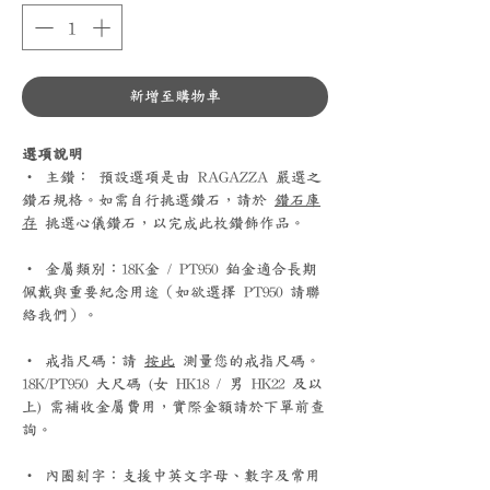
新增至購物車
選項說明
‧ 主鑽： 預設選項是由 RAGAZZA 嚴選之
鑽石規格。如需自行挑選鑽石，請於
鑽石庫
存
挑選心儀鑽石，以完成此枚鑽飾作品。
‧ 金屬類別：18K金 / PT950 鉑金適合長期
佩戴與重要紀念用途（如欲選擇 PT950 請聯
絡我們）。
‧ 戒指尺碼：請
按此
測量您的戒指尺碼。
18K/PT950 大尺碼 (女 HK18 / 男 HK22 及以
上) 需補收金屬費用，實際金額請於下單前查
詢。
‧ 內圈刻字：支援中英文字母、數字及常用