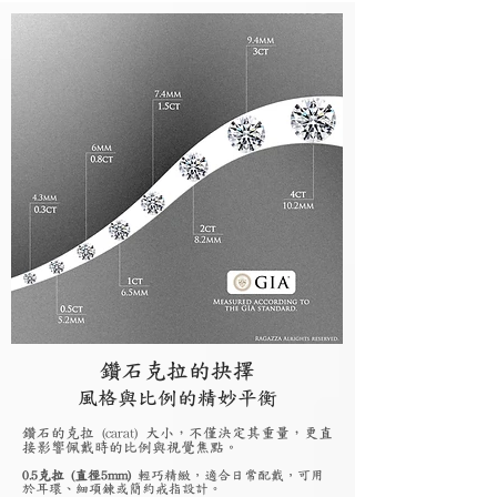
鑽石克拉的抉擇
風格與比例的精妙平衡
鑽石的克拉 (carat) 大小，不僅決定其重量，更直
接影響佩戴時的比例與視覺焦點。
0.5克拉 (直徑5mm)
輕巧精緻，適合日常配戴，可用
於耳環、細項鍊或簡約戒指設計。