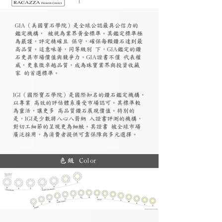
GIA（美國寶石學院）是全球公認最具公信力的
鑑定機構， 被視為業界黃金標準。其鑑定標準極
為嚴謹，評定精確且 保守，確保每顆鑽石達到最
高品質。這意味著，同等級別 下，GIA鑑定的鑽
石更具市場價值與競爭力。GIA證書不僅 代表權
威，更象徵卓越品質，成為珠寶業界與投資收藏
家 的首選標準。
​IGI（國際寶石學院）是國際知名的鑽石鑑定機構，
以專業 高效的評估體系廣受市場認可。其標準較
為靈活，讓更多 高品質鑽石展現價值。特別的
是，IGI是少數將八心八箭納 入證書評測的機構，
對切工細節的呈現更為細緻。其證書 被全球市場
廣泛採用，為消費者提供可靠保障與多元選擇。
色級 Color