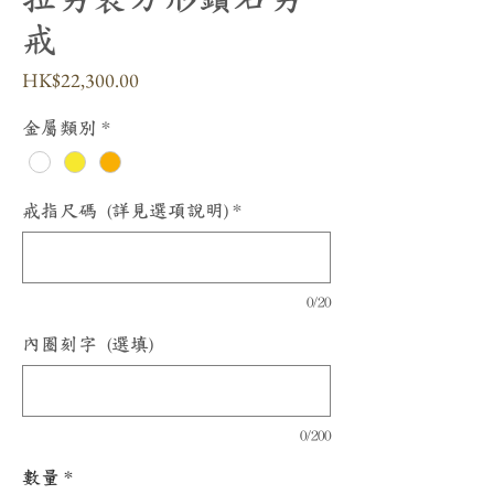
戒
價
HK$22,300.00
格
金屬類別
*
戒指尺碼 (詳見選項說明)
*
0/20
內圈刻字 (選填)
0/200
數量
*