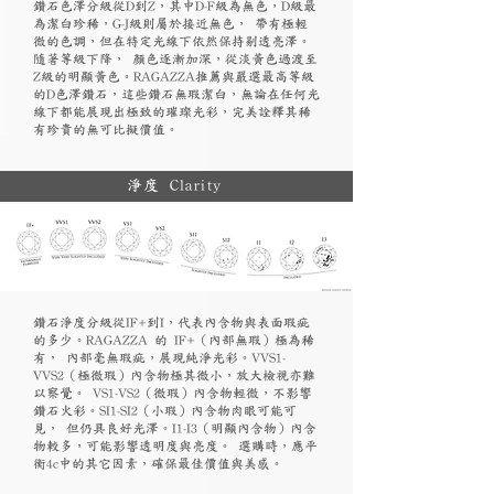
鑽石色澤分級從D到Z，其中D-F級為無色，D級最
為潔白珍稀，G-J級則屬於接近無色， 帶有極輕
微的色調，但在特定光線下依然保持剔透亮澤。
隨著等級下降， 顏色逐漸加深，從淡黃色過渡至
Z級的明顯黃色。RAGAZZA推薦與嚴選最高等級
的D色澤鑽石，這些鑽石無瑕潔白，無論在任何光
線下都能展現出極致的璀璨光彩，完美詮釋其稀
有珍貴的無可比擬價值。
淨度 Clarity
鑽石淨度分級從IF+到I，代表內含物與表面瑕疵
的多少。RAGAZZA 的 IF+（內部無瑕）極為稀
有， 內部毫無瑕疵，展現純淨光彩。VVS1-
VVS2（極微瑕）內含物極其微小，放大檢視亦難
以察覺。 VS1-VS2（微瑕）內含物輕微，不影響
鑽石火彩。SI1-SI2（小瑕）內含物肉眼可能可
見， 但仍具良好光澤。I1-I3（明顯內含物）內含
物較多，可能影響透明度與亮度。 選購時，應平
衡4c中的其它因素，確保最佳價值與美感。