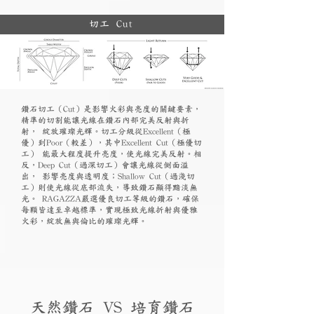
切工 Cut
鑽石切工（Cut）是影響火彩與亮度的關鍵要素，
精準的切割能讓光線在鑽石內部完美反射與折
射， 綻放璀璨光輝。切工分級從Excellent（極
優）到Poor（較差），其中Excellent Cut（極優切
工） 能最大程度提升亮度，使光線完美反射。相
反，Deep Cut（過深切工）會讓光線從側面溢
出， 影響亮度與透明度；Shallow Cut（過淺切
工）則使光線從底部流失，導致鑽石顯得黯淡無
光。 RAGAZZA嚴選優良切工等級的鑽石，確保
每顆皆達至卓越標準，實現極致光線折射與優雅
火彩，綻放無與倫比的璀璨光輝。
天然鑽石 VS 培育鑽石