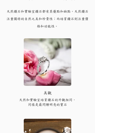
天然鑽石和實驗
室鑽石都有其優點和
缺點。天然鑽石
注重獨特的自然之美和珍貴性；而培育
鑽
石則注重價
格和功能性。
​美觀
天然和實驗室培育鑽石的外觀相同，
同樣是最閃爍明亮的寶石