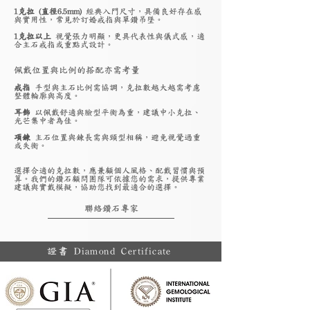
1克拉 (直徑6.5mm)
經典入門尺寸，具備良好存在感
與實用性，常見於訂婚戒指與單鑽吊墜。
1克拉以上
視覺張力明顯，更具代表性與儀式感，適
合主石戒指或重點式設計。
佩戴位置與比例的搭配亦需考量
戒指
手型與主石比例需協調，克拉數越大越需考慮
整體輪廓與高度。
耳飾
以佩戴舒適與臉型平衡為重，建議中小克拉、
光芒集中者為佳。
項鍊
主石位置與鍊長需與頸型相稱，避免視覺過重
或失衡。
選擇合適的克拉數，應兼顧個人風格、配戴習慣與預
算。我們的鑽石顧問團隊可依據您的需求，提供專業
建議與實戴模擬，協助您找到最適合的選擇。
聯絡鑽石專家
證書 Diamond Certificate