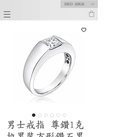
HKD (HK$)
男士戒指 尊鑽1克
拉男裝方形鑽石男