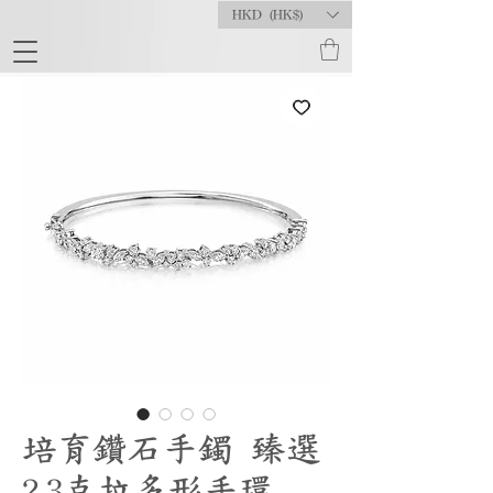
HKD (HK$)
培育鑽石手鐲 臻選
2.3克拉多形手環