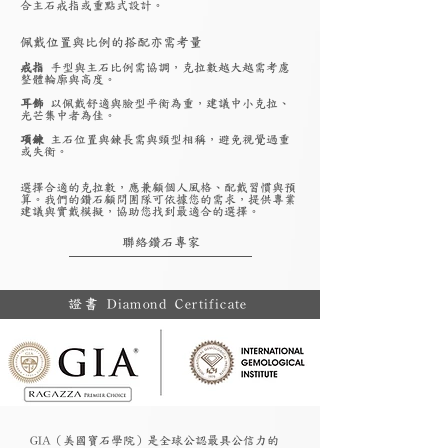
合主石戒指或重點式設計。
佩戴位置與比例的搭配亦需考量
戒指
手型與主石比例需協調，克拉數越大越需考慮
整體輪廓與高度。
耳飾
以佩戴舒適與臉型平衡為重，建議中小克拉、
光芒集中者為佳。
項鍊
主石位置與鍊長需與頸型相稱，避免視覺過重
或失衡。
選擇合適的克拉數，應兼顧個人風格、配戴習慣與預
算。我們的鑽石顧問團隊可依據您的需求，提供專業
建議與實戴模擬，協助您找到最適合的選擇。
聯絡鑽石專家
證書 Diamond Certificate
GIA（美國寶石學院）是全球公認最具公信力的