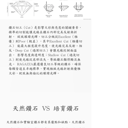
鑽石切工（Cut）是影響火彩與亮度的關鍵要素，
精準的切割能讓光線在鑽石內部完美反射與折
射， 綻放璀璨光輝。切工分級從Excellent（極
優）到Poor（較差），其中Excellent Cut（極優切
工） 能最大程度提升亮度，使光線完美反射。相
反，Deep Cut（過深切工）會讓光線從側面溢
出， 影響亮度與透明度；Shallow Cut（過淺切
工）則使光線從底部流失，導致鑽石顯得黯淡無
光。 RAGAZZA嚴選優良切工等級的鑽石，確保
每顆皆達至卓越標準，實現極致光線折射與優雅
火彩，綻放無與倫比的璀璨光輝。
天然鑽石 VS 培育鑽石
天然鑽石和實驗
室鑽石都有其優點和
缺點。天然鑽石