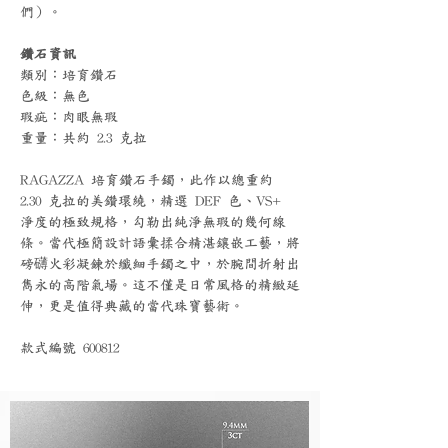
們）。
鑽石資訊
類別：培育鑽石
色級：無色
瑕疵：肉眼無瑕
重量：共約 2.3 克拉
RAGAZZA 培育鑽石手鐲，此作以總重約
2.30 克拉的美鑽環繞，精選 DEF 色、VS+
淨度的極致規格，勾勒出純淨無瑕的幾何線
條。當代極簡設計語彙揉合精湛鑲嵌工藝，將
磅礴火彩凝鍊於纖細手鐲之中，於腕間折射出
雋永的高階氣場。這不僅是日常風格的精緻延
伸，更是值得典藏的當代珠寶藝術。
款式編號 600812