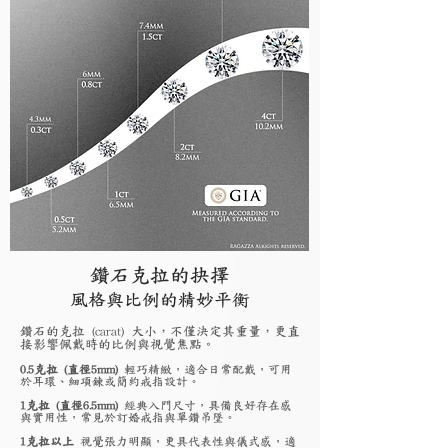
鑽石克拉的抉擇
風格與比例的精妙平衡
鑽石的克拉 (carat) 大小，不僅決定其重量，更直
接影響佩戴時的比例與視覺焦點。
0.5克拉 (直徑5mm)
輕巧精緻，適合日常配戴，可用
於耳環、細項鍊或簡約戒指設計。
1克拉 (直徑6.5mm)
經典入門尺寸，具備良好存在感
與實用性，常見於訂婚戒指與單鑽吊墜。
1克拉以上
視覺張力明顯，更具代表性與儀式感，適