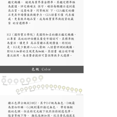
鑑定機構， 被視為業界黃金標準。其鑑定標準極
為嚴謹，評定精確且 保守，確保每顆鑽石達到最
高品質。這意味著，同等級別 下，GIA鑑定的鑽
石更具市場價值與競爭力。GIA證書不僅 代表權
威，更象徵卓越品質，成為珠寶業界與投資收藏
家 的首選標準。
​IGI（國際寶石學院）是國際知名的鑽石鑑定機構，
以專業 高效的評估體系廣受市場認可。其標準較
為靈活，讓更多 高品質鑽石展現價值。特別的
是，IGI是少數將八心八箭納 入證書評測的機構，
對切工細節的呈現更為細緻。其證書 被全球市場
廣泛採用，為消費者提供可靠保障與多元選擇。
色級 Color
鑽石色澤分級從D到Z，其中D-F級為無色，D級最
為潔白珍稀，G-J級則屬於接近無色， 帶有極輕
微的色調，但在特定光線下依然保持剔透亮澤。
隨著等級下降， 顏色逐漸加深，從淡黃色過渡至