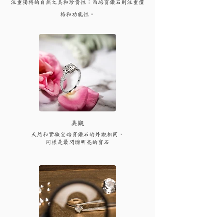
注重獨特的自然之美和珍貴性；而培育
鑽
石則注重價
格和功能性。
​美觀
天然和實驗室培育鑽石的外觀相同，
同樣是最閃爍明亮的寶石