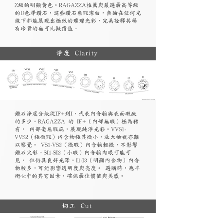
Z級的明顯黃色。RAGAZZA推薦與嚴選最高等級
的D色澤鑽石，這些鑽石無瑕潔白，無論在任何光
線下都能展現出極致的璀璨光彩，完美詮釋其稀
有珍貴的無可比擬價值。
淨度 Clarity
鑽石淨度分級從IF+到I，代表內含物與表面瑕疵
的多少。RAGAZZA 的 IF+（內部無瑕）極為稀
有， 內部毫無瑕疵，展現純淨光彩。VVS1-
VVS2（極微瑕）內含物極其微小，放大檢視亦難
以察覺。 VS1-VS2（微瑕）內含物輕微，不影響
鑽石火彩。SI1-SI2（小瑕）內含物肉眼可能可
見， 但仍具良好光澤。I1-I3（明顯內含物）內含
物較多，可能影響透明度與亮度。 選購時，應平
衡4c中的其它因素，確保最佳價值與美感。
切工 Cut