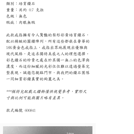
類別：培育鑽石
重量：共約 0.7 克拉
色級：無色
瑕疵：肉眼無瑕
此款戒指擁有令人驚豔的梨形彩黃培育鑽石，
配以精緻的圓鑽陣列，所有這些都嵌在奢華的
18K黃金色戒指上，戒指出眾地展現出優雅與
現代風格，是追求獨特美感之人的理想選擇。
彩色鑽石的珍貴之處在於其獨一無二的色澤與
濃度，而這份細膩的光彩往往難以透過螢幕完
整展現。誠邀您親臨門市，與我們的鑽石團隊
一同細賞彩鑽真實的絢麗之美。
***模特兒配戴之鑽飾僅供視覺參考，實際尺
寸與比例可能與圖片略有差異。
款式編號 600841