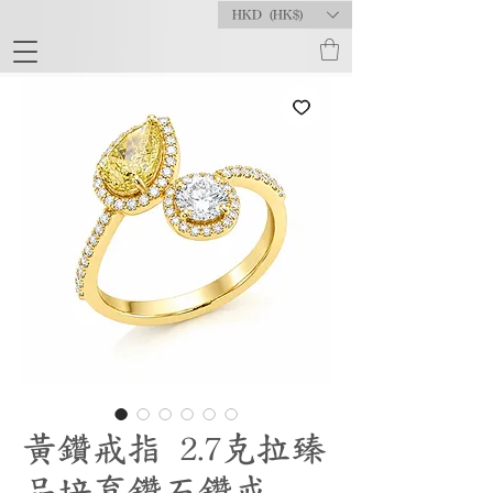
HKD (HK$)
黃鑽戒指 2.7克拉臻
品培育鑽石鑽戒