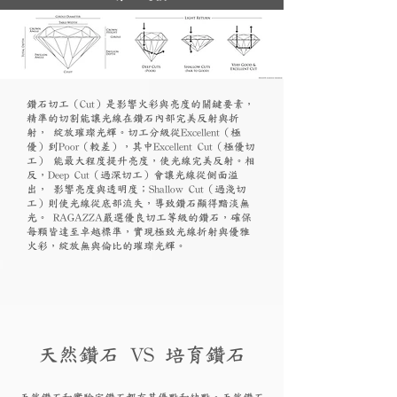
鑽石切工（Cut）是影響火彩與亮度的關鍵要素，
精準的切割能讓光線在鑽石內部完美反射與折
射， 綻放璀璨光輝。切工分級從Excellent（極
優）到Poor（較差），其中Excellent Cut（極優切
工） 能最大程度提升亮度，使光線完美反射。相
反，Deep Cut（過深切工）會讓光線從側面溢
出， 影響亮度與透明度；Shallow Cut（過淺切
工）則使光線從底部流失，導致鑽石顯得黯淡無
光。 RAGAZZA嚴選優良切工等級的鑽石，確保
每顆皆達至卓越標準，實現極致光線折射與優雅
火彩，綻放無與倫比的璀璨光輝。
天然鑽石 VS 培育鑽石
天然鑽石和實驗
室鑽石都有其優點和
缺點。天然鑽石