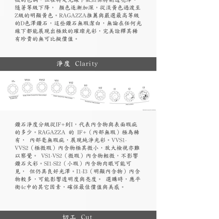
隨著等級下降， 顏色逐漸加深，從淡黃色過渡至
Z級的明顯黃色。RAGAZZA推薦與嚴選最高等級
的D色澤鑽石，這些鑽石無瑕潔白，無論在任何光
線下都能展現出極致的璀璨光彩，完美詮釋其稀
有珍貴的無可比擬價值。
淨度 Clarity
鑽石淨度分級從IF+到I，代表內含物與表面瑕疵
的多少。RAGAZZA 的 IF+（內部無瑕）極為稀
有， 內部毫無瑕疵，展現純淨光彩。VVS1-
VVS2（極微瑕）內含物極其微小，放大檢視亦難
以察覺。 VS1-VS2（微瑕）內含物輕微，不影響
鑽石火彩。SI1-SI2（小瑕）內含物肉眼可能可
見， 但仍具良好光澤。I1-I3（明顯內含物）內含
物較多，可能影響透明度與亮度。 選購時，應平
衡4c中的其它因素，確保最佳價值與美感。
切工 Cut