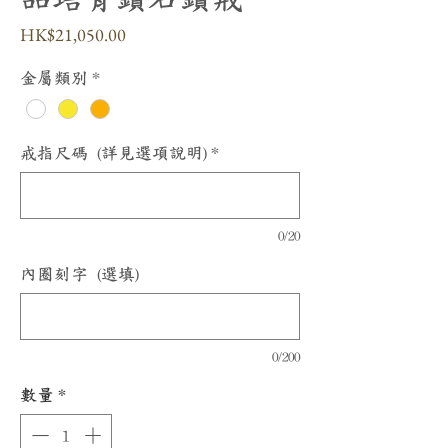
價
HK$21,050.00
格
金屬類別
*
戒指尺碼 (詳見選項說明)
*
0/20
內圈刻字 (選填)
0/200
數量
*