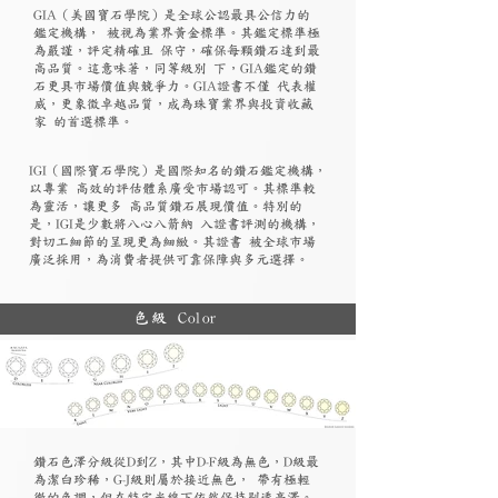
GIA（美國寶石學院）是全球公認最具公信力的
鑑定機構， 被視為業界黃金標準。其鑑定標準極
為嚴謹，評定精確且 保守，確保每顆鑽石達到最
高品質。這意味著，同等級別 下，GIA鑑定的鑽
石更具市場價值與競爭力。GIA證書不僅 代表權
威，更象徵卓越品質，成為珠寶業界與投資收藏
家 的首選標準。
​IGI（國際寶石學院）是國際知名的鑽石鑑定機構，
以專業 高效的評估體系廣受市場認可。其標準較
為靈活，讓更多 高品質鑽石展現價值。特別的
是，IGI是少數將八心八箭納 入證書評測的機構，
對切工細節的呈現更為細緻。其證書 被全球市場
廣泛採用，為消費者提供可靠保障與多元選擇。
色級 Color
鑽石色澤分級從D到Z，其中D-F級為無色，D級最
為潔白珍稀，G-J級則屬於接近無色， 帶有極輕
微的色調，但在特定光線下依然保持剔透亮澤。