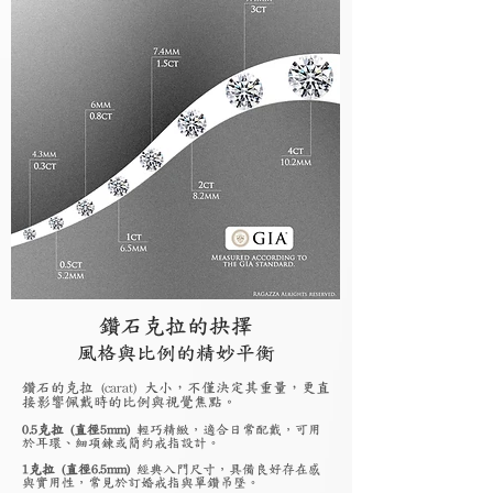
鑽石克拉的抉擇
風格與比例的精妙平衡
鑽石的克拉 (carat) 大小，不僅決定其重量，更直
接影響佩戴時的比例與視覺焦點。
0.5克拉 (直徑5mm)
輕巧精緻，適合日常配戴，可用
於耳環、細項鍊或簡約戒指設計。
1克拉 (直徑6.5mm)
經典入門尺寸，具備良好存在感
與實用性，常見於訂婚戒指與單鑽吊墜。