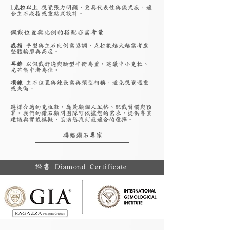
1克拉以上
視覺張力明顯，更具代表性與儀式感，適
合主石戒指或重點式設計。
佩戴位置與比例的搭配亦需考量
戒指
手型與主石比例需協調，克拉數越大越需考慮
整體輪廓與高度。
耳飾
以佩戴舒適與臉型平衡為重，建議中小克拉、
光芒集中者為佳。
項鍊
主石位置與鍊長需與頸型相稱，避免視覺過重
或失衡。
選擇合適的克拉數，應兼顧個人風格、配戴習慣與預
算。我們的鑽石顧問團隊可依據您的需求，提供專業
建議與實戴模擬，協助您找到最適合的選擇。
聯絡鑽石專家
證書 Diamond Certificate