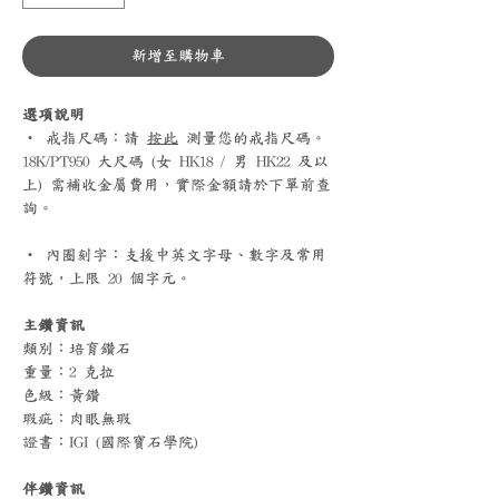
新增至購物車
選項說明
‧ 戒指尺碼：請
按此
測量您的戒指尺碼。
18K/PT950 大尺碼 (女 HK18 / 男 HK22 及以
上) 需補收金屬費用，實際金額請於下單前查
詢。
‧ 內圈刻字：支援中英文字母、數字及常用
符號，上限 20 個字元。
主鑽資訊
類別：培育鑽石
重量：2 克拉
色級：黃鑽
瑕疵：肉眼無瑕
證書：IGI (國際寶石學院)
伴鑽資訊