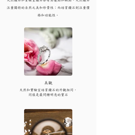
注重獨特的自然之美和珍貴性；而培育
鑽
石則注重價
格和功能性。
​美觀
天然和實驗室培育鑽石的外觀相同，
同樣是最閃爍明亮的寶石