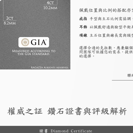
佩戴位置與比例的搭配亦
戒指
手型與主石比例需協調
耳飾
以佩戴舒適與臉型平衡
項鍊
主石位置與鍊長需與頸
選擇合適的克拉數，應兼顧個
問團隊可依據您的需求，提供
的選擇。
聯
權威之証 鑽石證書與評級解析
證書 Diamond Certificate