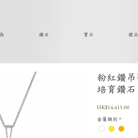
指
鑽石
寶石
禮
粉紅鑽吊墜
培育鑽石
價
HK$14,415.00
格
金屬類別
*