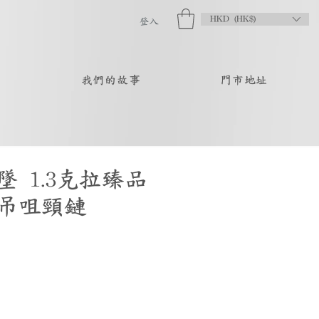
HKD (HK$)
登入
品
我們的故事
門市地址
 1.3克拉臻品
吊咀頸鏈