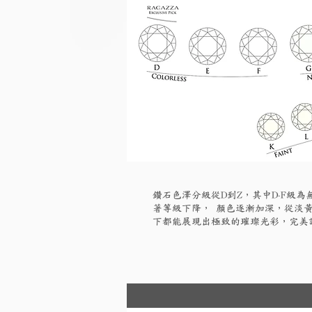
鑽石色澤分級從D到Z，其中D-F級
著等級下降， 顏色逐漸加深，從淡黃
下都能展現出極致的璀璨光彩，完美