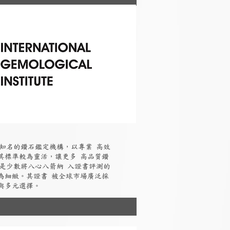
國際知名的鑽石鑑定機構，以專業 高效
其標準較為靈活，讓更多 高品質鑽
I是少數將八心八箭納 入證書評測的
為細緻。其證書 被全球市場廣泛採
與多元選擇。