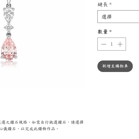
鏈長
*
選擇
數量
*
新增至購物車
A嚴選之鑽石規格。如需自行挑選鑽石，請選擇
心儀鑽石，以完成此鑽飾作品。