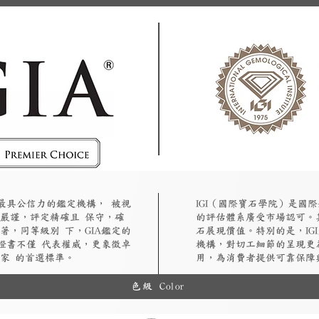
認最具公信力的鑑定機構， 被視
​IGI（國際寶石學院）是
嚴謹，評定精確且 保守，確
的評估體系廣受市場認可。
著，同等級別 下，GIA鑑定的
石展現價值。特別的是，IG
A證書不僅 代表權威，更象徵卓
機構，對切工細節的呈現更
家 的首選標準。
用，為消費者提供可靠保障
色級 Color