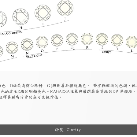
為無色，D級最為潔白珍稀，G-J級則屬於接近無色， 帶有極輕微的色調，
色過渡至Z級的明顯黃色。RAGAZZA推薦與嚴選最高等級的D色澤鑽石
詮釋其稀有珍貴的無可比擬價值。
淨度 Clarity