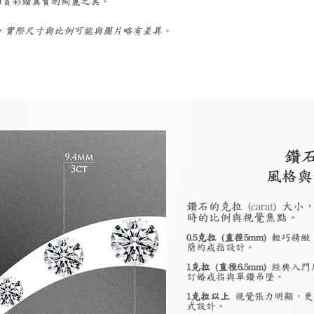
細賞彩鑽真實的絢麗之美。
考，實際尺寸與比例可能與圖片略有差異。
鑽
風格與
鑽石的克拉 (carat)
時的比例與視覺焦點。
0.5克拉 (直徑5mm)
輕巧精緻
簡約戒指設計。
1克拉 (直徑6.5mm)
經典入門
訂婚戒指與單鑽吊墜。
1克拉以上
視覺張力明顯，更
式設計。