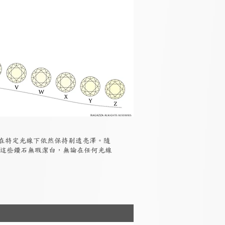
但在特定光線下依然保持剔透亮澤。隨
，這些鑽石無瑕潔白，無論在任何光線