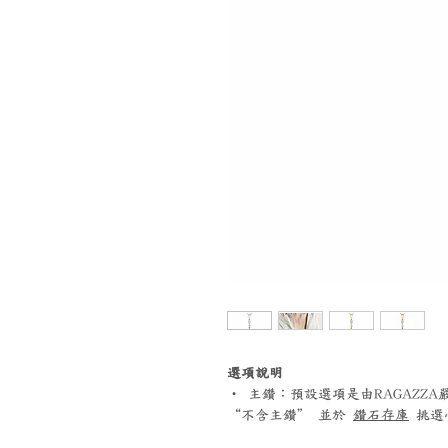
選項說明
‧ 主鑽：預設選項是由RAGAZZ
“不含主鑽” 並於
鑽石存庫
挑選