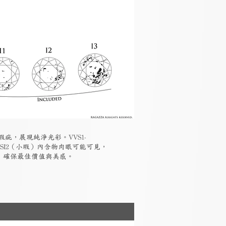
瑕疵，展現純淨光彩。VVS1-
-SI2（小瑕）內含物肉眼可能可見，
素，確保最佳價值與美感。