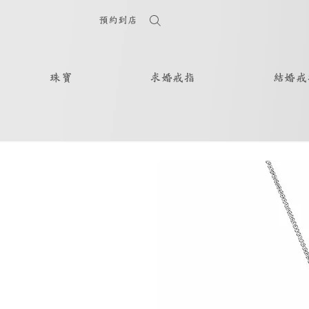
預約到店
珠寶
求婚戒指
結婚戒