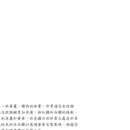
是一款華麗、獨特的珠寶，非常適合女性佩
讓這款頸鏈更加浪漫，粉紅鑽和白鑽的搭配，
寶的美麗和奢華。彩色鑽石的珍貴之處在於其
膩的光彩往往難以透過螢幕完整展現。誠邀您