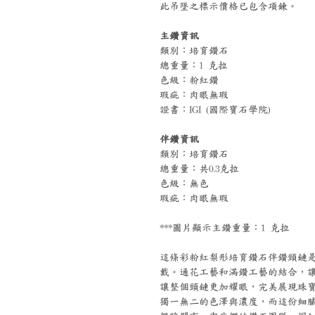
此吊墜之標示價格已包含項鍊。
主鑽資訊
類別：培育鑽石
總重量：1 克拉
色級：粉紅鑽
瑕疵：肉眼無瑕
證書：IGI (國際寶石學院)
伴鑽資訊
類別：培育鑽石
總重量：共0.3克拉
色級：無色
瑕疵：肉眼無瑕
***圖片顯示主鑽重量：1 克拉
這條彩粉紅梨形培育鑽石伴鑽頸鏈
戴。通花工藝和滿鑽工藝的結合，
讓整個頸鏈更加耀眼，完美展現珠
獨一無二的色澤與濃度，而這份細