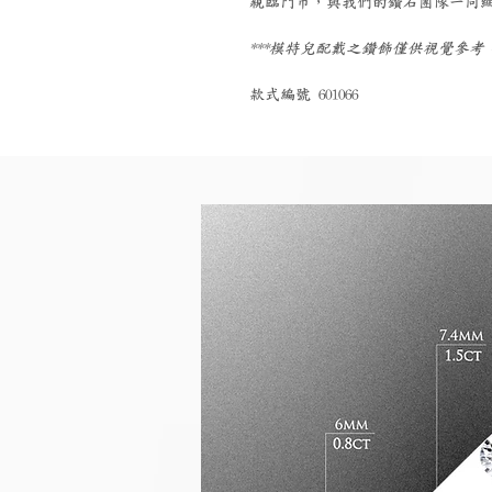
親臨門市，與我們的鑽石團隊一同
***模特兒配戴之鑽飾僅供視覺參
款式編號 601066