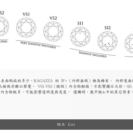
表面瑕疵的多少。RAGAZZA 的 IF+（內部無瑕）極為稀有， 內部毫無
檢視亦難以察覺。 VS1-VS2（微瑕）內含物輕微，不影響鑽石火彩。SI1
物）內含物較多，可能影響透明度與亮度。 選購時，應平衡4c中的其它因
切工 Cut