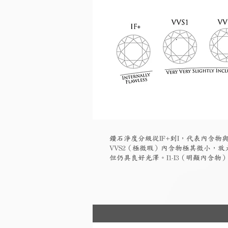
鑽石淨度分級從IF+到I，代表內含物與
VVS2（極微瑕）內含物極其微小，放大
但仍具良好光澤。I1-I3（明顯內含