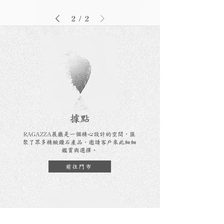
2
/
2
​據點
RAGAZZA展廳是一個精心設計的空間，匯
聚了眾多精緻鑽石產品，邀請客戶來此細細
鑑賞與選擇。
前往門市