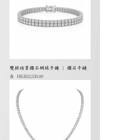
雙排培育鑽石網球手鍊 | 鑽石手鏈
促銷價格
自
HK$52,530.00