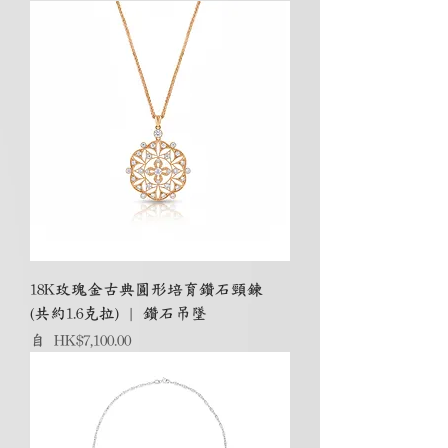
18K玫瑰金古典圓形培育鑽石頸鍊
(共約1.6克拉) | 鑽石吊墜
促銷價格
自
HK$7,100.00