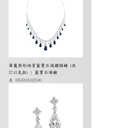
華麗梨形培育藍寶石滿鑽頸鍊 (共
37.41克拉) | 藍寶石項鍊
促銷價格
自
HK$105,623.00