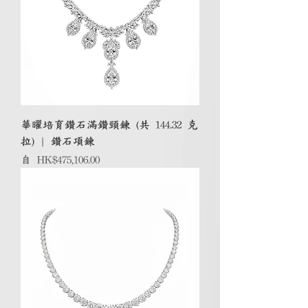
華曜培育鑽石滿鑽頸鍊 (共 144.32 克
拉) | 鑽石項鍊
促銷價格
自
HK$475,106.00