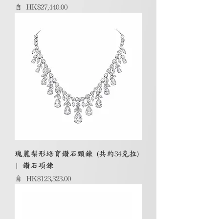
促銷價格
自
HK$27,440.00
瑰麗梨形培育鑽石頸鍊 (共約34克拉)
| 鑽石項鍊
促銷價格
自
HK$123,323.00