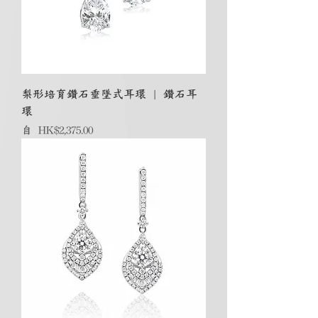
梨形培育鑽石垂墜式耳環 | 鑽石耳
環
促銷價格
自
HK$2,375.00