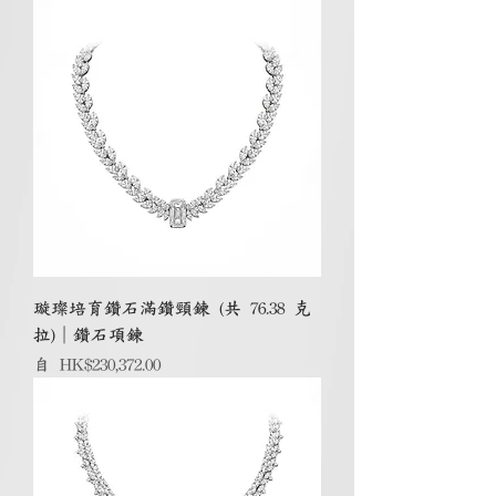
璇璨培育鑽石滿鑽頸鍊 (共 76.38 克
拉)｜鑽石項鍊
促銷價格
自
HK$230,372.00