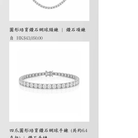
圓形培育鑽石網球頸鍊 | 鑽石項鍊
促銷價格
自
HK$43,050.00
四爪圓形培育鑽石網球手鍊 (共約6.4
克拉) | 鑽石手鏈