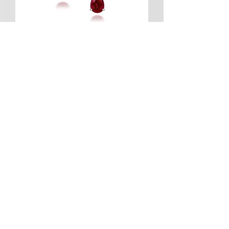
梨形培育紅寶石垂墜式耳環 (共9.3克
拉) | 紅寶石耳環
促銷價格
自
HK$16,950.00
環鑽梨形培育鑽石垂墜式耳環 | 鑽