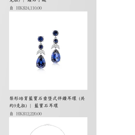
促銷價格
自
HK$24,110.00
梨形培育藍寶石垂墜式伴鑽耳環 (共
約9克拉) | 藍寶石耳環
促銷價格
自
HK$12,220.00