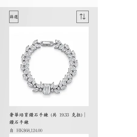
篩選
奢華培育鑽石手鍊 (共 19.33 克拉)｜
鑽石手鍊
促銷價格
自
HK$68,124.00