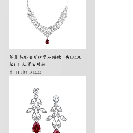
華麗梨形培育紅寶石頸鍊 (共13.4克
拉) | 紅寶石項鍊
促銷價格
自
HK$34,040.00