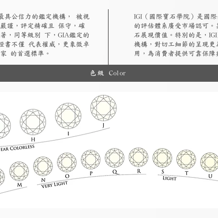
認最具公信力的鑑定機構， 被視
​IGI（國際寶石學院）是
嚴謹，評定精確且 保守，確
的評估體系廣受市場認可。
著，同等級別 下，GIA鑑定的
石展現價值。特別的是，IG
A證書不僅 代表權威，更象徵卓
機構，對切工細節的呈現更
家 的首選標準。
用，為消費者提供可靠保障
色級 Color