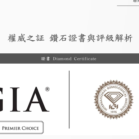
聯
權威之証 鑽石證書與評級解析
證書 Diamond Certificate