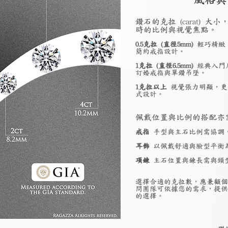
鑽石的克拉 (carat)
時的比例與視覺焦點。
0.5克拉 (直徑5mm)
輕巧精緻
簡約戒指設計。
1克拉 (直徑6.5mm)
經典入門
訂婚戒指與單鑽吊墜。
1克拉以上
視覺張力明顯，更
式設計。
佩戴位置與比例的搭配亦
戒指
手型與主石比例需協調
耳飾
以佩戴舒適與臉型平衡
項鍊
主石位置與鍊長需與頸
選擇合適的克拉數，應兼顧個
問團隊可依據您的需求，提供
的選擇。