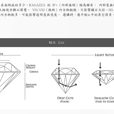
表面瑕疵的多少。RAGAZZA 的 IF+（內部無瑕）極為稀有， 內部毫無
檢視亦難以察覺。 VS1-VS2（微瑕）內含物輕微，不影響鑽石火彩。SI1
物）內含物較多，可能影響透明度與亮度。 選購時，應平衡4c中的其它因
切工 Cut