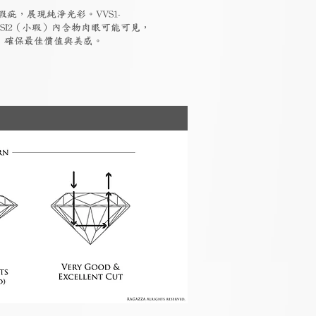
瑕疵，展現純淨光彩。VVS1-
-SI2（小瑕）內含物肉眼可能可見，
素，確保最佳價值與美感。