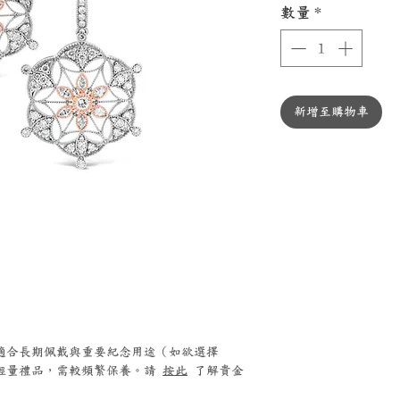
數量
*
新增至購物車
0 鉑金適合長期佩戴與重要紀念用途（如欲選擇
銀適合輕量禮品，需較頻繁保養。請
按此
了解貴金