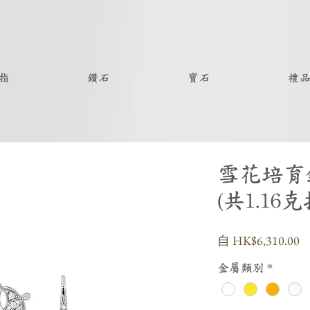
指
鑽石
寶石
禮
雪花培育
(共1.16
自
HK$6,310.00
金屬類別
*