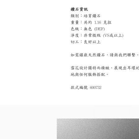
鑽石資訊
類別：培育鑽石
重量：共約 1.16 克拉
色級：無色 (DEF)
淨度：非常微瑕 (VS或以上)
切工：良好以上
如需鑲嵌天然鑽石，請與我們聯繫
雪花設計獨特而精緻，展現出耳環
地與任何服飾搭配。
款式編號 600732