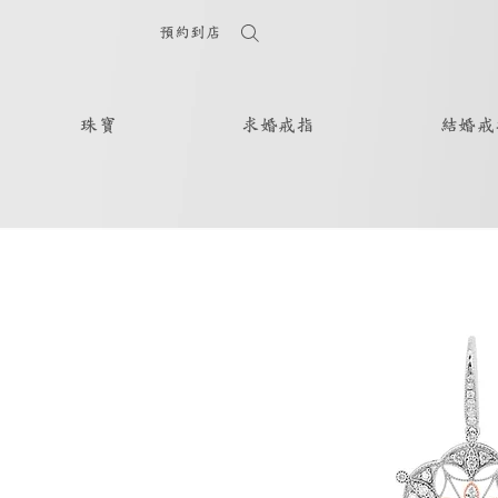
預約到店
珠寶
求婚戒指
結婚戒