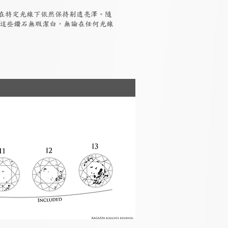
但在特定光線下依然保持剔透亮澤。隨
，這些鑽石無瑕潔白，無論在任何光線