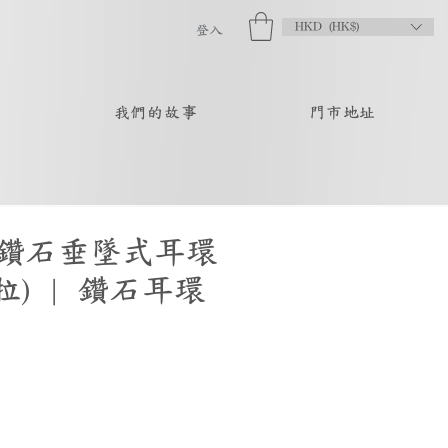
HKD (HK$)
登入
品
我們的故事
門市地址
鑽石垂墜式耳環
克拉) | 鑽石耳環
促
銷
價
格