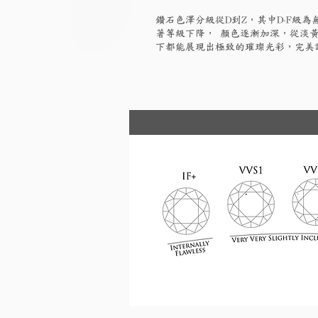
鑽石色澤分級從D到Z，其中D-F級
著等級下降， 顏色逐漸加深，從淡黃
下都能展現出極致的璀璨光彩，完美