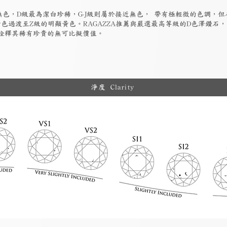
為無色，D級最為潔白珍稀，G-J級則屬於接近無色， 帶有極輕微的色調，
色過渡至Z級的明顯黃色。RAGAZZA推薦與嚴選最高等級的D色澤鑽石
詮釋其稀有珍貴的無可比擬價值。
淨度 Clarity