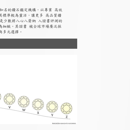
國際知名的鑽石鑑定機構，以專業 高效
其標準較為靈活，讓更多 高品質鑽
I是少數將八心八箭納 入證書評測的
為細緻。其證書 被全球市場廣泛採
與多元選擇。