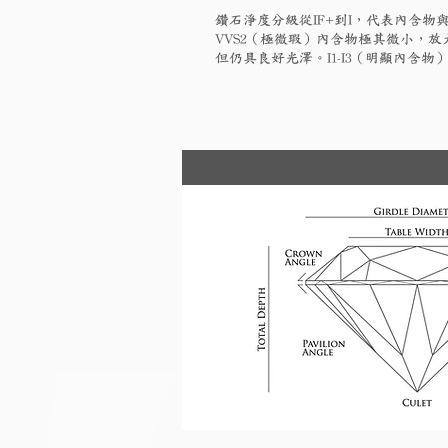
鑽石淨度分級從IF+到I，代表內含物與
VVS2（極微瑕）內含物極其微小，放大
但仍具良好光澤。I1-I3（明顯內含