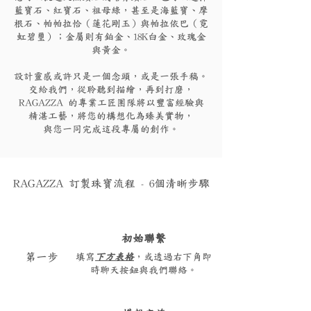
藍寶石、紅寶石、祖母綠，甚至是海藍寶、摩
根石、帕帕拉恰（蓮花剛玉）與帕拉依巴（霓
虹碧璽）；金屬則有鉑金、18K白金、玫瑰金
與黃金。
設計靈感或許只是一個念頭，或是一張手稿。
交給我們，從聆聽到描繪，再到打磨，
RAGAZZA 的專業工匠團隊將以豐富經驗與
精湛工藝，將您的構想化為臻美實物，
與您一同完成這段專屬的創作。
RAGAZZA 訂製珠寶流程 - 6個清晰步驟
初始聯繫
​第一步
填寫
下方表格
，或透過右下角即
時聊天按鈕與我們聯絡。