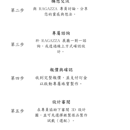
構想交流
與 RAGAZZA 專員討論，分享
​第二步
您的靈感與想法。
專屬諮詢
於 RAGAZZA 展廳一對一諮
​第三步
詢，或透過線上方式確認設
計。
報價與確認
收到完整報價，並支付訂金
​第四步
以啟動專屬珠寶製作。
設計審閱
在專員協助下審閱 3D 設計
​第五步
圖，並可先選擇銀製樣品製作
試戴（選配）。