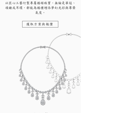
以匠心工藝訂製專屬婚嫁珠寶，無論是華冠、
項鍊或耳環，都能為婚禮增添夢幻光彩與尊榮
氣度。
獲取方案與報價