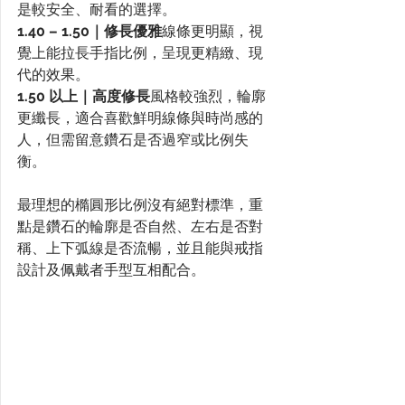
是較安全、耐看的選擇。
1.40 – 1.50｜修長優雅
線條更明顯，視
覺上能拉長手指比例，呈現更精緻、現
代的效果。
1.50 以上｜高度修長
風格較強烈，輪廓
更纖長，適合喜歡鮮明線條與時尚感的
人，但需留意鑽石是否過窄或比例失
衡。
最理想的橢圓形比例沒有絕對標準，重
點是鑽石的輪廓是否自然、左右是否對
稱、上下弧線是否流暢，並且能與戒指
設計及佩戴者手型互相配合。