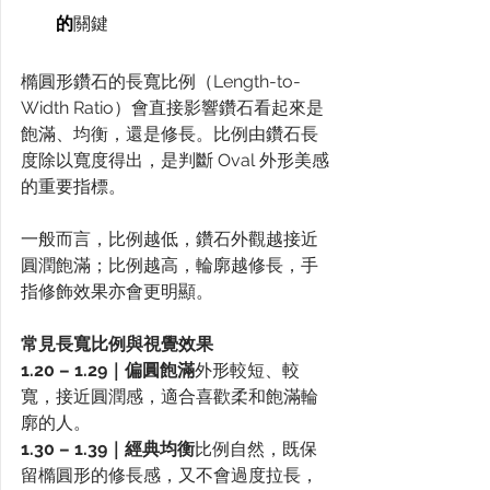
的
關鍵
橢圓形鑽石的長寬比例（Length-to-
Width Ratio）會直接影響鑽石看起來是
飽滿、均衡，還是修長。比例由鑽石長
度除以寬度得出，是判斷 Oval 外形美感
的重要指標。
一般而言，比例越低，鑽石外觀越接近
圓潤飽滿；比例越高，輪廓越修長，手
指修飾效果亦會更明顯。
常見長寬比例與視覺效果
1.20 – 1.29｜偏圓飽滿
外形較短、較
寬，接近圓潤感，適合喜歡柔和飽滿輪
廓的人。
1.30 – 1.39｜經典均衡
比例自然，既保
留橢圓形的修長感，又不會過度拉長，