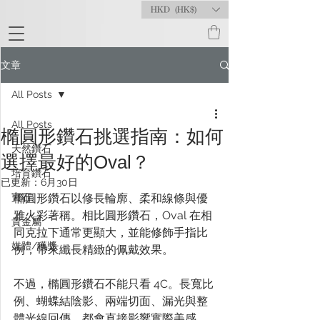
HKD (HK$)
文章
All Posts
All Posts
橢圓形鑽石挑選指南：如何
天然鑽石
選擇最好的Oval？
培育鑽石
已更新：
6月30日
寶石
橢圓形鑽石以修長輪廓、柔和線條與優
雅火彩著稱。相比圓形鑽石，Oval 在相
貴金屬
同克拉下通常更顯大，並能修飾手指比
媒體/獲獎
例，帶來纖長精緻的佩戴效果。
不過，橢圓形鑽石不能只看 4C。長寬比
例、蝴蝶結陰影、兩端切面、漏光與整
體光線回傳，都會直接影響實際美感。