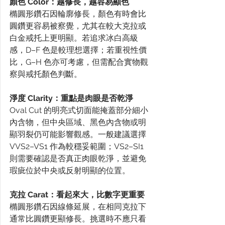
顏色 Color：越修長，越容易顯色
橢圓形鑽石因輪廓修長，顏色有時會比
圓鑽更容易被察覺，尤其在較大克拉或
白金戒托上更明顯。若追求冰白高級
感，D–F 色是較理想選擇；若重視性價
比，G–H 色亦可考慮，但需配合實物觀
察與戒托顏色判斷。
淨度 Clarity：重點是肉眼是否乾淨
Oval Cut 的明亮式切面能掩蓋部分細小
內含物，但中央區域、黑色內含物或明
顯羽裂仍可能影響觀感。一般建議選擇 
VVS2–VS1 作為較穩妥範圍；VS2–SI1 
則需要確認是否真正肉眼乾淨，並避免
瑕疵位於中央或反射明顯的位置。
克拉 Carat：看起來大，比數字更重要
橢圓形鑽石因線條延展，在相同克拉下
通常比圓鑽更顯修長。挑選時不應只看