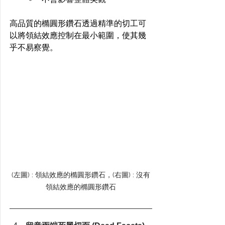
高品質的橢圓形鑽石透過精準的切工可
以將領結效應控制在最小範圍，使其幾
乎不易察覺。
(左圖) : 領結效應的橢圓形鑽石，(右圖) : 沒有
領結效應的橢圓形鑽石