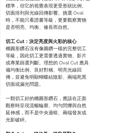
標準，但它的視覺表現更受形狀比例、
切面排列與光線回傳影響。挑選 Oval 
時，不能只看證書等級，更要觀察實物
是否明亮、均衡、修長而自然。
切工 Cut：決定亮度與火彩的核心
橢圓形鑽石沒有像圓鑽一樣的完整切工
等級，因此切工更需要透過實物、影片
或專業篩選判斷。理想的 Oval Cut 應具
備均衡比例、良好對稱、明亮光線回
傳，並避免明顯蝴蝶結陰影、兩端死黑
切面或漏光問題。
一顆切工好的橢圓形鑽石，應該在正面
觀察時呈現流暢輪廓、均勻閃爍與自然
延伸感，而不是中央過暗、兩端發灰或
光影破碎。