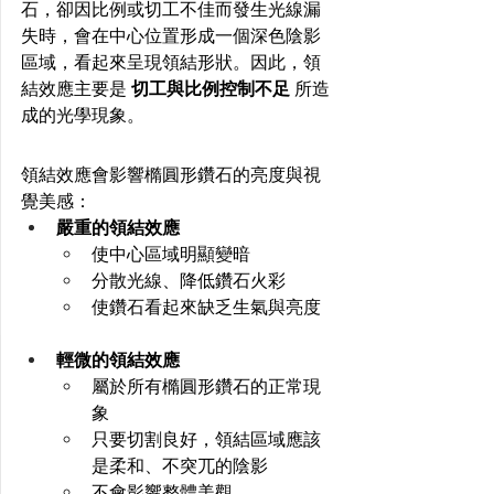
石，卻因比例或切工不佳而發生光線漏
失時，會在中心位置形成一個深色陰影
區域，看起來呈現領結形狀。因此，領
結效應主要是 
切工與比例控制不足 
所造
成的光學現象。
領結效應會影響橢圓形鑽石的亮度與視
覺美感：
嚴重的領結效應
使中心區域明顯變暗
分散光線、降低鑽石火彩
使鑽石看起來缺乏生氣與亮度
輕微的領結效應
屬於所有橢圓形鑽石的正常現
象
只要切割良好，領結區域應該
是柔和、不突兀的陰影
不會影響整體美觀