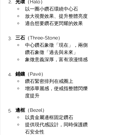
光環
（Halo）
以一圈小鑽石環繞中心石
放大視覺效果、提升整體亮度
適合想要鑽石更閃耀的效果
三石
（Three-Stone）
中心鑽石象徵「現在」，兩側
鑽石象徵「過去與未來」
象徵意義深厚，富有浪漫情感
鋪鑲
（Pavé）
鑽石緊密排列在戒圈上
增添華麗感，使戒指整體閃爍
度提升
邊框
（Bezel）
以貴金屬邊框固定鑽石
提供現代感設計，同時保護鑽
石安全性