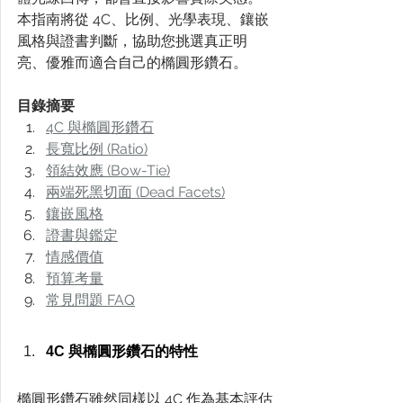
本指南將從 4C、比例、光學表現、鑲嵌
風格與證書判斷，協助您挑選真正明
亮、優雅而適合自己的橢圓形鑽石。
目錄摘要
4C 與橢圓形鑽石
長寬比例 (Ratio)
領結效應 (Bow-Tie)
兩端死黑切面 (Dead Facets)
鑲嵌風格
證書與鑑定
情感價值
預算考量
常見問題 FAQ
4C 與橢圓形鑽石的特性
橢圓形鑽石雖然同樣以 4C 作為基本評估