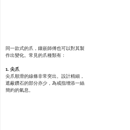
同一款式的爪，鑲嵌師傅也可以對其製
作出變化。常見的爪種類有：
1. 尖爪
尖爪順滑的線條非常突出。設計精細，
遮蔽鑽石的部分亦少，為戒指增添一絲
簡約的氣息。