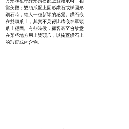
方形和祖母綠形鑽石配上雙頭爪時，相
當美觀；雙頭爪配上圓形鑽石或橢圓形
鑽石時，給人一種新穎的感覺。鑽石嵌
在雙頭爪上，其實不見得比鑲嵌在單頭
爪上穩固。有些時候，顧客甚至會故意
在某些地方用上雙頭爪，以掩蓋鑽石上
的瑕疵或內含物。