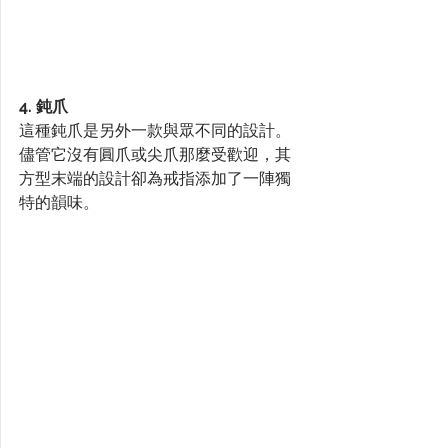
4. 鈍爪
這種鈍爪是另外一款與眾不同的設計。
儘管它沒有圓爪或尖爪那麼受歡迎，其
方型末端的設計卻為戒指添加了一陣獨
特的韻味。