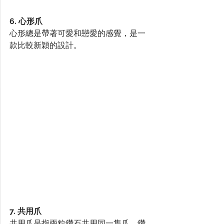
6. 心形爪
心形總是帶著可愛和戀愛的感覺，是一
款比較新穎的設計。
7. 共用爪
共用爪是指兩粒鑽石共用同一隻爪。鑽