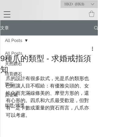
HKD (HK$)
文章
All Posts
All Posts
9種爪的類型 - 求婚戒指須
天然鑽石
知
培育鑽石
爪的設計有很多款式，光是爪的類形也
寶石
已經讓人目不暇給：有優雅尖頭的、女
性化而充滿線條美的、摩登方形的，還
貴金屬
有心形的。四爪和六爪最受歡迎，但對
媒體/獲獎
有一定卡數或重量的寶石而言，八爪亦
可以考慮。