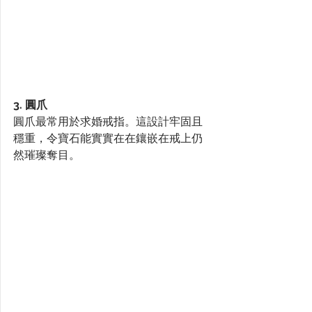
3. 圓爪
圓爪最常用於求婚戒指。這設計牢固且
穩重，令寶石能實實在在鑲嵌在戒上仍
然璀璨奪目。