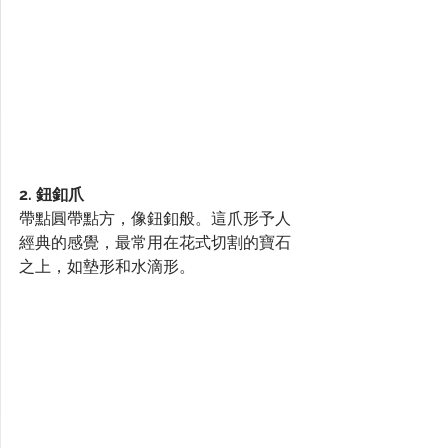
2. 鈕釦爪
帶點圓帶點方，像鈕釦般。這爪形予人
經典的感覺，最常用在花式切割的寶石
之上，如墊形和水滴形。