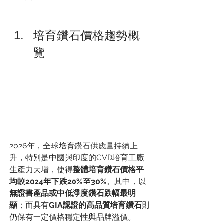
培育鑽石價格趨勢概
覽
2026年，全球培育鑽石供應量持續上
升，特別是中國與印度的CVD培育工廠
生產力大增，使得
整體培育鑽石價格平
均較2024年下跌20%至30%
。其中，以
無證書產品或中低淨度鑽石跌幅最明
顯
；而具有
GIA認證的高品質培育鑽石
則
仍保有一定價格穩定性與品牌溢價。