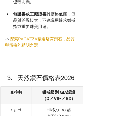
也較明顯。
無證書或工廠證書
雖價格低廉，但
品質差異較大，不建議用於求婚戒
指或重要珠寶用途。
-> 
探索RAGAZZA精選培育鑽石，品質
與價格的精明之選
天然鑽石價格表2026
克拉數
鑽戒級別 GIA認證
（D / VS+ / EX）
0.5 ct
HK$7,000 起