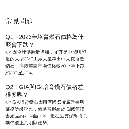
常見問題
Q1：2026年培育鑽石價格為什
麼會下跌？
👉 因全球供應量增加，尤其是中國與印
度的大型CVD工廠大量釋出中大克拉數
鑽石，導致整體市場價格較2024年下跌
約20%至30%。
Q2：GIA與IGI培育鑽石價格差
很多嗎？
👉 GIA培育鑽石因擁有國際權威證書與
嚴格等級評比，價格普遍高於IGI或無證
書產品約30%至50%，但在品質保障與長
期價值上具明顯優勢。