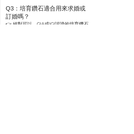
Q3：培育鑽石適合用來求婚或
訂婚嗎？
👉 絕對可以。GIA或IGI認證的培育鑽石
在化學與光學性質上與天然鑽石一致，
配上專業訂製戒台後，無論是象徵意義
或實際佩戴皆毫無差異。
Q4：培育鑽石適合長期持有或
投資嗎？
👉 培育鑽石主要屬於高品質消費型珠
寶，雖具視覺與化學與天然鑽石相同的
特性，但在國際拍賣市場與二手市場的
保值性仍有限。若追求長期保值或投資
用途，天然鑽石仍較具參考價值。
📩 若您希望根據預算取得一對一鑽石建
議，或想進一步了解款式、證書與等級