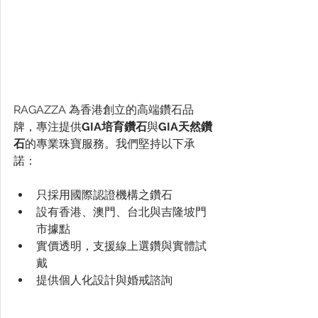
RAGAZZA 為香港創立的高端鑽石品
牌，專注提供
GIA培育鑽石
與
GIA天然鑽
石
的專業珠寶服務。我們堅持以下承
諾：
只採用國際認證機構之鑽石
設有香港、澳門、台北與吉隆坡門
市據點
實價透明，支援線上選鑽與實體試
戴
提供個人化設計與婚戒諮詢