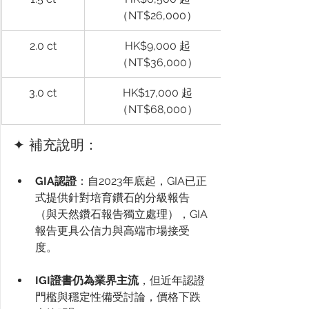
（NT$26,000）
2.0 ct
HK$9,000 起
（NT$36,000）
3.0 ct
HK$17,000 起
（NT$68,000）
✦ 補充說明：
GIA認證
：自2023年底起，GIA已正
式提供針對培育鑽石的分級報告
（與天然鑽石報告獨立處理），GIA
報告更具公信力與高端市場接受
度。
IGI證書仍為業界主流
，但近年認證
門檻與穩定性備受討論，價格下跌