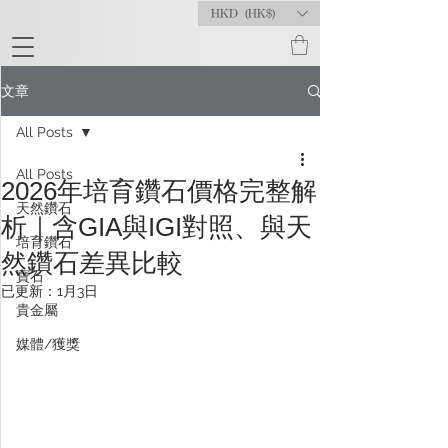
HKD (HK$)
文章
All Posts
All Posts
2026年培育鑽石價格完整解
天然鑽石
析｜含GIA與IGI對照、與天
培育鑽石
然鑽石差異比較
寶石
已更新：
1月3日
貴金屬
媒體/獲獎