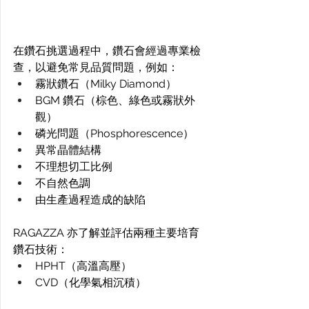
在鑽石挑選過程中，鑽石會經過專業檢
查，以避免常見品質問題，例如： 
霧狀鑽石（Milky Diamond） 
BGM 鑽石（棕色、綠色或霧狀外
觀） 
磷光問題（Phosphorescence） 
異常晶體結構 
不理想切工比例 
不自然色調 
由生產過程造成的缺陷 
RAGAZZA 亦了解並評估兩種主要培育
鑽石技術： 
HPHT（高溫高壓） 
CVD（化學氣相沉積） 