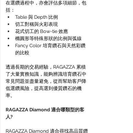
在選鑽過程中，亦會評估多項細節，包
括： 
Table 與 Depth 比例 
切工對稱與火彩表現 
花式切工的 Bow-tie 效應 
橢圓形等特殊形狀的比例與弧線 
Fancy Color 培育鑽石與天然彩鑽
的比較 
透過長期的交易經驗，RAGAZZA 累積
了大量實務知識，能夠辨識培育鑽石中
常見問題並盡量避免，從而幫助客戶降
低選鑽風險，提高選到優質鑽石的機
率。 
RAGAZZA Diamond 適合哪類型的客
人?
RAGAZZA Diamond 適合尋找高品質鑽