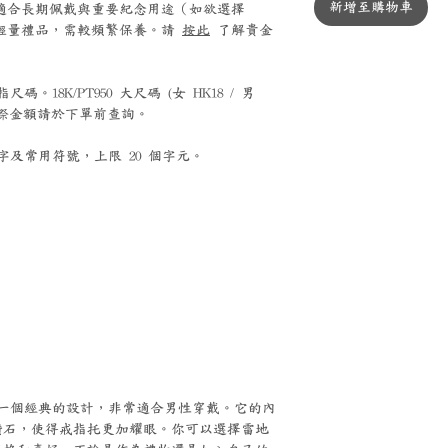
新增至購物車
0 鉑金適合長期佩戴與重要紀念用途（如欲選擇
銀適合輕量禮品，需較頻繁保養。請
按此
了解貴金
。18K/PT950 大尺碼 (女 HK18 / 男
，實際金額請於下單前查詢。
及常用符號，上限 20 個字元。
是一個經典的設計，非常適合男性穿戴。它的內
鑽石，使得戒指托更加耀眼。你可以選擇雷地