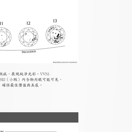
瑕疵，展現純淨光彩。VVS1-
-SI2（小瑕）內含物肉眼可能可見，
素，確保最佳價值與美感。