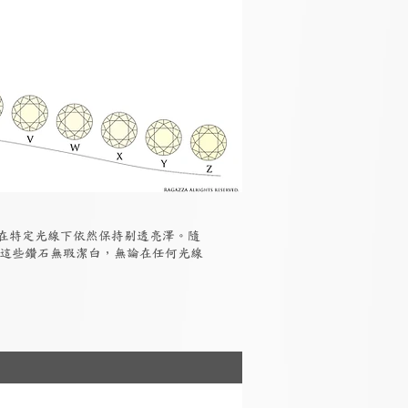
但在特定光線下依然保持剔透亮澤。隨
，這些鑽石無瑕潔白，無論在任何光線