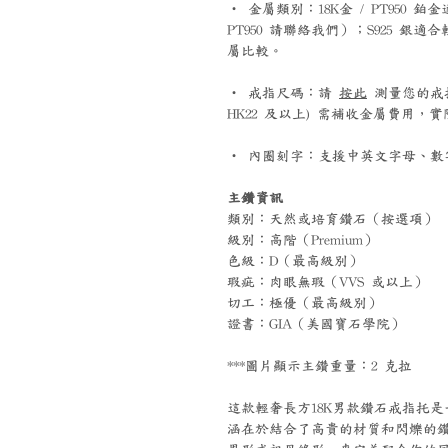
‧ 金屬類別：18K金 / PT95
PT950 請聯絡我們）；S925 
屬比較。
‧ 戒指尺碼：請
按此
測量您的戒指尺碼
HK22 及以上) 需補收金屬費用
‧ 內圈刻字：支援中英文字母、數字
主鑽資訊
類別：天然或培育鑽石（按選項）
級別：高階（Premium）
色級：D（最高級別）
瑕疵：肉眼無瑕（VVS 或以上）
切工：極優（最高級別）
證書：GIA（美國寶石學院）
***圖片顯示主鑽重量：2 克拉
這款輕奢長方18K男款鑽石戒指托
涵在於結合了高貴的材質和閃爍的