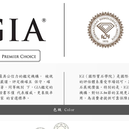
認最具公信力的鑑定機構， 被視
​IGI（國際寶石學院）是
嚴謹，評定精確且 保守，確
的評估體系廣受市場認可。
著，同等級別 下，GIA鑑定的
石展現價值。特別的是，IG
A證書不僅 代表權威，更象徵卓
機構，對切工細節的呈現更
家 的首選標準。
用，為消費者提供可靠保障
色級 Color