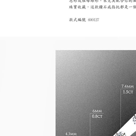
恩形或祖母綠形，來完美配合你的
珠寶收藏，這款鑽石戒指托都是一
款式編號 600127