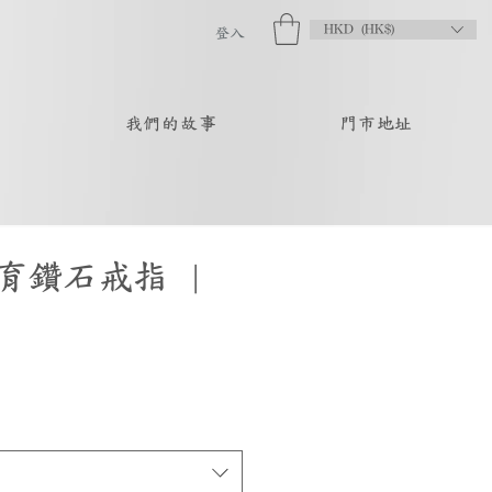
HKD (HK$)
登入
品
我們的故事
門市地址
育鑽石戒指 |
促
銷
價
格