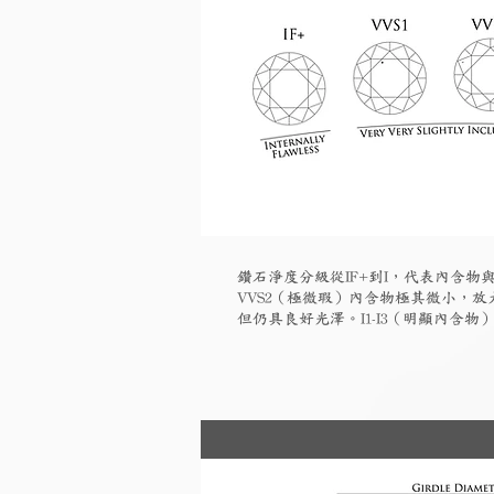
鑽石淨度分級從IF+到I，代表內含物與
VVS2（極微瑕）內含物極其微小，放大
但仍具良好光澤。I1-I3（明顯內含