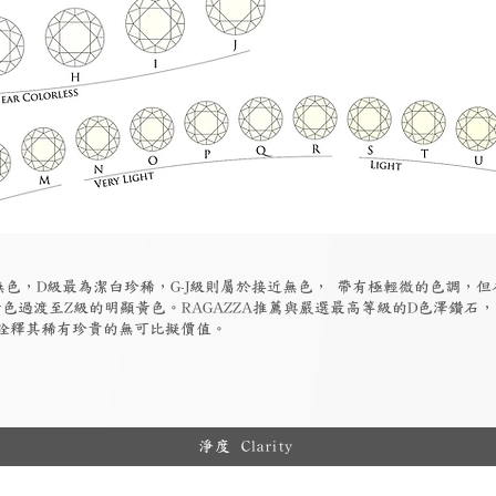
為無色，D級最為潔白珍稀，G-J級則屬於接近無色， 帶有極輕微的色調，
色過渡至Z級的明顯黃色。RAGAZZA推薦與嚴選最高等級的D色澤鑽石
詮釋其稀有珍貴的無可比擬價值。
淨度 Clarity