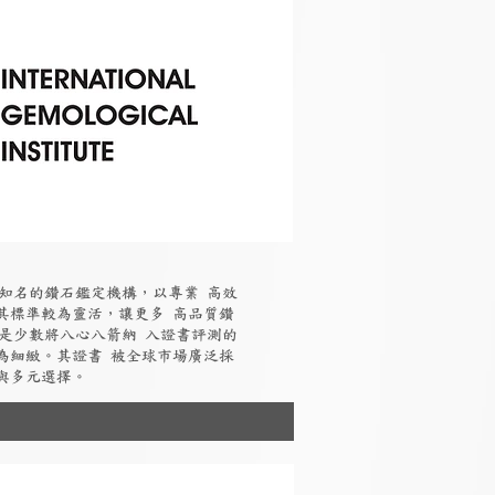
國際知名的鑽石鑑定機構，以專業 高效
其標準較為靈活，讓更多 高品質鑽
I是少數將八心八箭納 入證書評測的
為細緻。其證書 被全球市場廣泛採
與多元選擇。