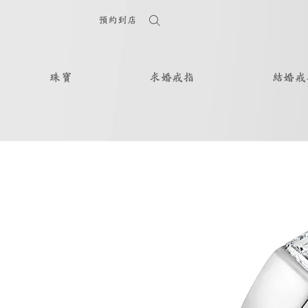
預約到店
珠寶
求婚戒指
結婚戒