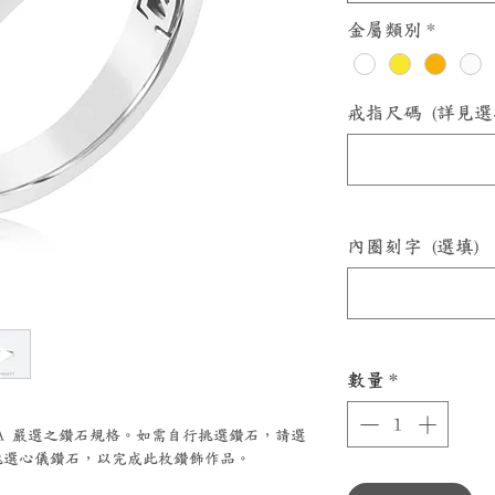
金屬類別
*
戒指尺碼 (詳見選
內圈刻字 (選填)
數量
*
ZZA 嚴選之鑽石規格。如需自行挑選鑽石，請選
選心儀鑽石，以完成此枚鑽飾作品。