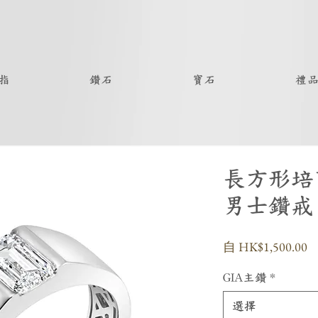
指
鑽石
寶石
禮
長方形培
男士鑽戒
自
HK$1,500.00
GIA主鑽
*
選擇