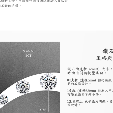
風格和喜好。不論是作為禮物還是加入自己的
個不錯的選擇。
鑽
風格與
鑽石的克拉 (carat)
時的比例與視覺焦點。
0.5克拉 (直徑5mm)
輕巧精緻
簡約戒指設計。
1克拉 (直徑6.5mm)
經典入門
訂婚戒指與單鑽吊墜。
1克拉以上
視覺張力明顯，更
式設計。