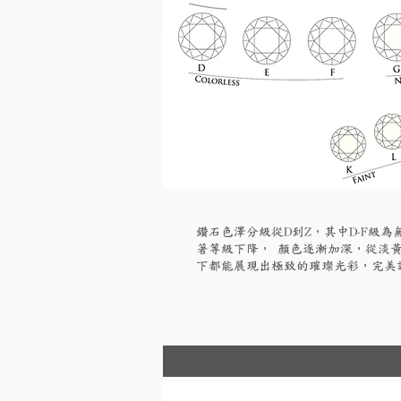
鑽石色澤分級從D到Z，其中D-F級
著等級下降， 顏色逐漸加深，從淡黃
下都能展現出極致的璀璨光彩，完美