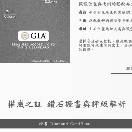
佩戴位置與比例的搭配亦
戒指
手型與主石比例需協調
耳飾
以佩戴舒適與臉型平衡
項鍊
主石位置與鍊長需與頸
選擇合適的克拉數，應兼顧個
問團隊可依據您的需求，提供
的選擇。
聯
權威之証 鑽石證書與評級解析
證書 Diamond Certificate