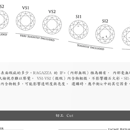
表面瑕疵的多少。RAGAZZA 的 IF+（內部無瑕）極為稀有， 內部毫無
檢視亦難以察覺。 VS1-VS2（微瑕）內含物輕微，不影響鑽石火彩。SI1
物）內含物較多，可能影響透明度與亮度。 選購時，應平衡4c中的其它因
切工 Cut