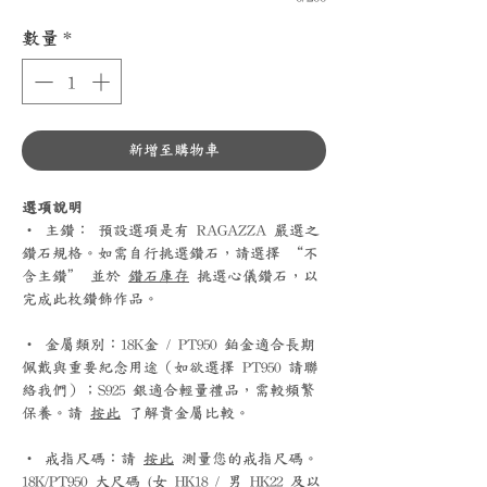
數量
*
新增至購物車
選項說明
‧ 主鑽： 預設選項是有 RAGAZZA 嚴選之
鑽石規格。如需自行挑選鑽石，請選擇 “不
含主鑽” 並於
鑽石庫存
挑選心儀鑽石，以
完成此枚鑽飾作品。
‧ 金屬類別：18K金 / PT950 鉑金適合長期
佩戴與重要紀念用途（如欲選擇 PT950 請聯
絡我們）；S925 銀適合輕量禮品，需較頻繁
保養。請
按此
了解貴金屬比較。
‧ 戒指尺碼：請
按此
測量您的戒指尺碼。
18K/PT950 大尺碼 (女 HK18 / 男 HK22 及以