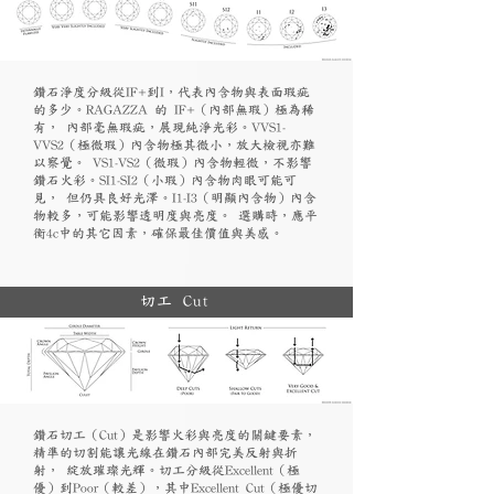
鑽石淨度分級從IF+到I，代表內含物與表面瑕疵
的多少。RAGAZZA 的 IF+（內部無瑕）極為稀
有， 內部毫無瑕疵，展現純淨光彩。VVS1-
VVS2（極微瑕）內含物極其微小，放大檢視亦難
以察覺。 VS1-VS2（微瑕）內含物輕微，不影響
鑽石火彩。SI1-SI2（小瑕）內含物肉眼可能可
見， 但仍具良好光澤。I1-I3（明顯內含物）內含
物較多，可能影響透明度與亮度。 選購時，應平
衡4c中的其它因素，確保最佳價值與美感。
切工 Cut
鑽石切工（Cut）是影響火彩與亮度的關鍵要素，
精準的切割能讓光線在鑽石內部完美反射與折
射， 綻放璀璨光輝。切工分級從Excellent（極
優）到Poor（較差），其中Excellent Cut（極優切