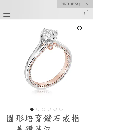
HKD (HK$)
圓形培育鑽石戒指
| 美鑽星河