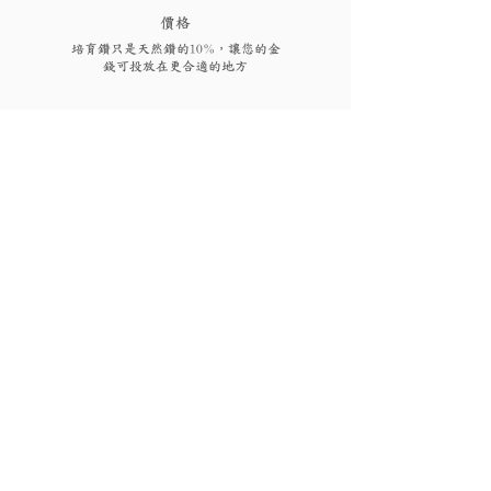
​價格
培育鑽只是天然鑽的10%，讓您的金
錢可投放在更合適的地方
FAQs
付款後多久可以收到貨品或
取貨?
視乎存貨，部分現貨產品可以即日來店
取貨或3個工作天內寄出(物流詳情)，而
我需要為產品支付稅項嗎?
沒有現貨的產品需要3至4星期製作。海
外地區(香港、澳門、台灣和馬來西亞以
香港、澳門、馬來西亞免稅，台灣稅金
外地區)貨運時間一般為10至56天(國際物
為總金額的5%。有關其他國家/地區的稅
有保養或退換服務嗎?
流資訊按此)。如需查詢現貨或加急製作
項，將在包裹送達收件人的國家/地區時