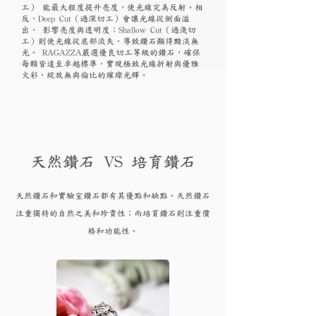
工） 能最大程度提升亮度，使光線完美反射。相
反，Deep Cut（過深切工）會讓光線從側面溢
出， 影響亮度與透明度；Shallow Cut（過淺切
工）則使光線從底部流失，導致鑽石顯得黯淡無
光。 RAGAZZA嚴選優良切工等級的鑽石，確保
每顆皆達至卓越標準，實現極致光線折射與優雅
火彩，綻放無與倫比的璀璨光輝。
天然鑽石 VS 培育鑽石
天然鑽石和實驗
室鑽石都有其優點和
缺點。天然鑽石
注重獨特的自然之美和珍貴性；而培育
鑽
石則注重價
格和功能性。