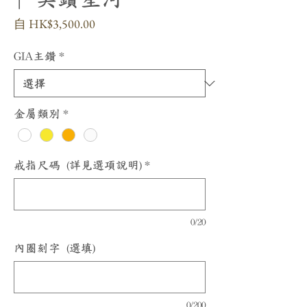
促
自
HK$3,500.00
銷
價
GIA主鑽
*
格
金屬類別
*
戒指尺碼 (詳見選項說明)
*
0/20
內圈刻字 (選填)
0/200