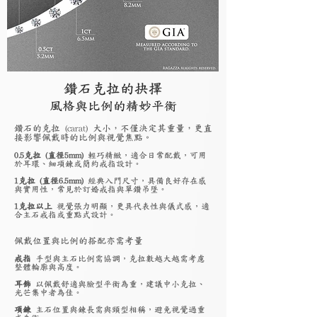
鑽石克拉的抉擇
風格與比例的精妙平衡
鑽石的克拉 (carat) 大小，不僅決定其重量，更直
接影響佩戴時的比例與視覺焦點。
0.5克拉 (直徑5mm)
輕巧精緻，適合日常配戴，可用
於耳環、細項鍊或簡約戒指設計。
1克拉 (直徑6.5mm)
經典入門尺寸，具備良好存在感
與實用性，常見於訂婚戒指與單鑽吊墜。
1克拉以上
視覺張力明顯，更具代表性與儀式感，適
合主石戒指或重點式設計。
佩戴位置與比例的搭配亦需考量
戒指
手型與主石比例需協調，克拉數越大越需考慮
整體輪廓與高度。
耳飾
以佩戴舒適與臉型平衡為重，建議中小克拉、
光芒集中者為佳。
項鍊
主石位置與鍊長需與頸型相稱，避免視覺過重