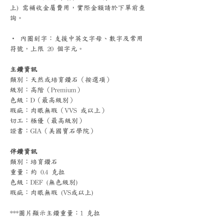
上) 需補收金屬費用，實際金額請於下單前查
詢。
‧ 內圈刻字：支援中英文字母、數字及常用
符號，上限 20 個字元。
主鑽資訊
類別：天然或培育鑽石（按選項）
級別：高階（Premium）
色級：D（最高級別）
瑕疵：肉眼無瑕（VVS 或以上）
切工：極優（最高級別）
證書：GIA（美國寶石學院）
伴鑽資訊
類別：培育鑽石
重量：約 0.4 克拉
色級：DEF (無色級別)
瑕疵：肉眼無瑕 (VS或以上)
***圖片顯示主鑽重量：1 克拉