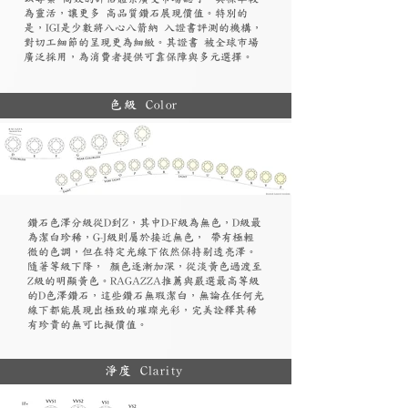
為靈活，讓更多 高品質鑽石展現價值。特別的
是，IGI是少數將八心八箭納 入證書評測的機構，
對切工細節的呈現更為細緻。其證書 被全球市場
廣泛採用，為消費者提供可靠保障與多元選擇。
色級 Color
鑽石色澤分級從D到Z，其中D-F級為無色，D級最
為潔白珍稀，G-J級則屬於接近無色， 帶有極輕
微的色調，但在特定光線下依然保持剔透亮澤。
隨著等級下降， 顏色逐漸加深，從淡黃色過渡至
Z級的明顯黃色。RAGAZZA推薦與嚴選最高等級
的D色澤鑽石，這些鑽石無瑕潔白，無論在任何光
線下都能展現出極致的璀璨光彩，完美詮釋其稀
有珍貴的無可比擬價值。
淨度 Clarity