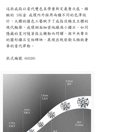
這款戒指以當代雙色美學重新定義層次感。精
緻的 18K金 戒環內外採用兩種不同的色澤設
計，大膽的撞色工藝賦予了戒指流暢且立體的
現代輪廓。戒環側面細密地鑲滿小鑽石，如同
隱藏的星河隨著指尖轉動而閃耀，與中央奪目
的圓形鑽石交相輝映，展現出既前衛又極致奢
華的當代律動。
款式編號 600280