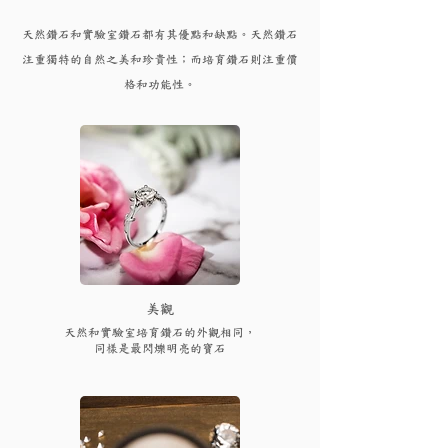
天然鑽石和實驗
室鑽石都有其優點和
缺點。天然鑽石
注重獨特的自然之美和珍貴性；而培育
鑽
石則注重價
格和功能性。
​美觀
天然和實驗室培育鑽石的外觀相同，
同樣是最閃爍明亮的寶石