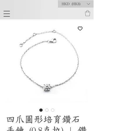
HKD (HK$)
四爪圓形培育鑽石
手鍊 (0.8克拉) | 鑽