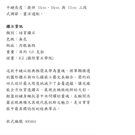
手鏈長度：提供 15cm、16cm 與 17cm 三段
式調節，靈活適配。
鑽石資訊
類別：培育鑽石
色級：無色
瑕疵：肉眼無瑕
重量：共約 0.8 克拉
證書：IGI (國際寶石學院)
這款手鏈以經典極簡美學為靈魂，將單顆精選
的圓形鑽石與四爪鑲嵌工藝完美融合。簡約的
四爪設計最大限度地減少了金屬遮擋，讓光線
能全方位穿透鑽石，展現出極致純粹的火彩。
輕盈的鏈身襯托著中央閃耀的靈魂，在腕間流
露出既典雅又具現代感的斯文魅力，是日常穿
搭中最具標誌性的經典單品。
款式編號 600464