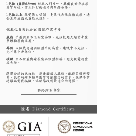
1克拉 (直徑6.5mm)
經典入門尺寸，具備良好存在感
與實用性，常見於訂婚戒指與單鑽吊墜。
1克拉以上
視覺張力明顯，更具代表性與儀式感，適
合主石戒指或重點式設計。
佩戴位置與比例的搭配亦需考量
戒指
手型與主石比例需協調，克拉數越大越需考慮
整體輪廓與高度。
耳飾
以佩戴舒適與臉型平衡為重，建議中小克拉、
光芒集中者為佳。
項鍊
主石位置與鍊長需與頸型相稱，避免視覺過重
或失衡。
選擇合適的克拉數，應兼顧個人風格、配戴習慣與預
算。我們的鑽石顧問團隊可依據您的需求，提供專業
建議與實戴模擬，協助您找到最適合的選擇。
聯絡鑽石專家
證書 Diamond Certificate