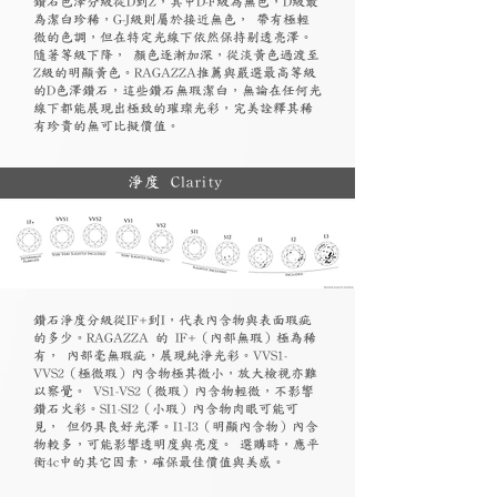
鑽石色澤分級從D到Z，其中D-F級為無色，D級最
為潔白珍稀，G-J級則屬於接近無色， 帶有極輕
微的色調，但在特定光線下依然保持剔透亮澤。
隨著等級下降， 顏色逐漸加深，從淡黃色過渡至
Z級的明顯黃色。RAGAZZA推薦與嚴選最高等級
的D色澤鑽石，這些鑽石無瑕潔白，無論在任何光
線下都能展現出極致的璀璨光彩，完美詮釋其稀
有珍貴的無可比擬價值。
淨度 Clarity
鑽石淨度分級從IF+到I，代表內含物與表面瑕疵
的多少。RAGAZZA 的 IF+（內部無瑕）極為稀
有， 內部毫無瑕疵，展現純淨光彩。VVS1-
VVS2（極微瑕）內含物極其微小，放大檢視亦難
以察覺。 VS1-VS2（微瑕）內含物輕微，不影響
鑽石火彩。SI1-SI2（小瑕）內含物肉眼可能可
見， 但仍具良好光澤。I1-I3（明顯內含物）內含
物較多，可能影響透明度與亮度。 選購時，應平
衡4c中的其它因素，確保最佳價值與美感。