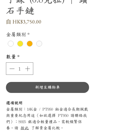
石手鏈
促
自
HK$3,750.00
銷
價
金屬類別
*
格
數量
*
新增至購物車
選項說明
金屬類別：18K金 / PT950 鉑金適合長期佩戴
與重要紀念用途（如欲選擇 PT950 請聯絡我
們）；S925 銀適合輕量禮品，需較頻繁保
養。請
按此
了解貴金屬比較。