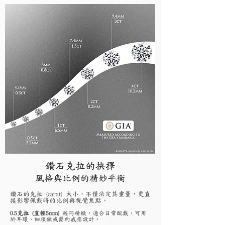
鑽石克拉的抉擇
風格與比例的精妙平衡
鑽石的克拉 (carat) 大小，不僅決定其重量，更直
接影響佩戴時的比例與視覺焦點。
0.5克拉 (直徑5mm)
輕巧精緻，適合日常配戴，可用
於耳環、細項鍊或簡約戒指設計。