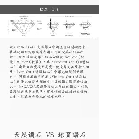
切工 Cut
鑽石切工（Cut）是影響火彩與亮度的關鍵要素，
精準的切割能讓光線在鑽石內部完美反射與折
射， 綻放璀璨光輝。切工分級從Excellent（極
優）到Poor（較差），其中Excellent Cut（極優切
工） 能最大程度提升亮度，使光線完美反射。相
反，Deep Cut（過深切工）會讓光線從側面溢
出， 影響亮度與透明度；Shallow Cut（過淺切
工）則使光線從底部流失，導致鑽石顯得黯淡無
光。 RAGAZZA嚴選優良切工等級的鑽石，確保
每顆皆達至卓越標準，實現極致光線折射與優雅
火彩，綻放無與倫比的璀璨光輝。
天然鑽石 VS 培育鑽石