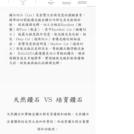
鑽石切工（Cut）是影響火彩與亮度的關鍵要素，
精準的切割能讓光線在鑽石內部完美反射與折
射， 綻放璀璨光輝。切工分級從Excellent（極
優）到Poor（較差），其中Excellent Cut（極優切
工） 能最大程度提升亮度，使光線完美反射。相
反，Deep Cut（過深切工）會讓光線從側面溢
出， 影響亮度與透明度；Shallow Cut（過淺切
工）則使光線從底部流失，導致鑽石顯得黯淡無
光。 RAGAZZA嚴選優良切工等級的鑽石，確保
每顆皆達至卓越標準，實現極致光線折射與優雅
火彩，綻放無與倫比的璀璨光輝。
天然鑽石 VS 培育鑽石
天然鑽石和實驗
室鑽石都有其優點和
缺點。天然鑽石
注重獨特的自然之美和珍貴性；而培育
鑽
石則注重價
格和功能性。