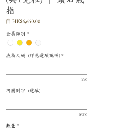
指
促
自
HK$6,650.00
銷
價
金屬類別
*
格
戒指尺碼 (詳見選項說明)
*
0/20
內圈刻字 (選填)
0/200
數量
*