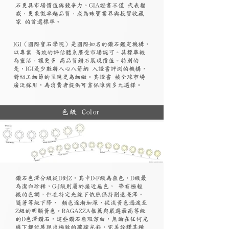
石更具市場價值與競爭力。GIA證書不僅 代表權
威，更象徵卓越品質，成為珠寶業界與投資收藏
家 的首選標準。
​IGI（國際寶石學院）是國際知名的鑽石鑑定機構，
以專業 高效的評估體系廣受市場認可。其標準較
為靈活，讓更多 高品質鑽石展現價值。特別的
是，IGI是少數將八心八箭納 入證書評測的機構，
對切工細節的呈現更為細緻。其證書 被全球市場
廣泛採用，為消費者提供可靠保障與多元選擇。
色級 Color
鑽石色澤分級從D到Z，其中D-F級為無色，D級最
為潔白珍稀，G-J級則屬於接近無色， 帶有極輕
微的色調，但在特定光線下依然保持剔透亮澤。
隨著等級下降， 顏色逐漸加深，從淡黃色過渡至
Z級的明顯黃色。RAGAZZA推薦與嚴選最高等級
的D色澤鑽石，這些鑽石無瑕潔白，無論在任何光
線下都能展現出極致的璀璨光彩，完美詮釋其稀