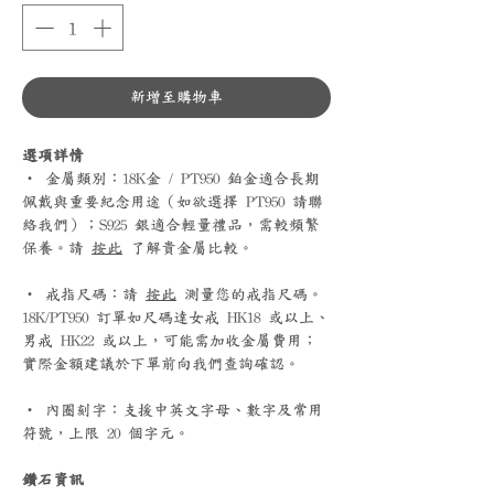
新增至購物車
選項詳情
‧ 金屬類別：18K金 / PT950 鉑金適合長期
佩戴與重要紀念用途（如欲選擇 PT950 請聯
絡我們）；S925 銀適合輕量禮品，需較頻繁
保養。請
按此
了解貴金屬比較。
‧ 戒指尺碼：請
按此
測量您的戒指尺碼。
18K/PT950 訂單如尺碼達女戒 HK18 或以上、
男戒 HK22 或以上，可能需加收金屬費用；
實際金額建議於下單前向我們查詢確認。
‧ 內圈刻字：支援中英文字母、數字及常用
符號，上限 20 個字元。
鑽石資訊