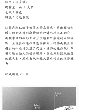
類別：培育鑽石
總重量：共 1 克拉
色級：無色
瑕疵：肉眼無瑕
這款戒指以浪漫唯美美學為靈魂，將兩顆心形
鑽石的甜美廓形與精緻的設計巧思完美融合。
兩顆奪目的心形主鑽分別鑲嵌於戒環的兩個端
點，呈現出心連心的優美排列，彷彿兩顆互相
吸引的心在指尖溫柔交匯。獨特的線條設計不
僅勾勒出動人的情感聯結，更在光影間跳動著
細膩火彩，展現出既典雅又具現代感的浪漫魅
力。
款式編號 601083