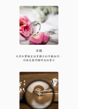
​美觀
天然和實驗室培育鑽石的外觀相同，
同樣是最閃爍明亮的寶石