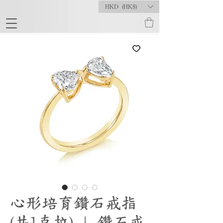
HKD (HK$)
心形培育鑽石戒指
(共1克拉) | 鑽石戒