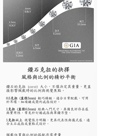
鑽石克拉的抉擇
風格與比例的精妙平衡
鑽石的克拉 (carat) 大小，不僅決定其重量，更直
接影響佩戴時的比例與視覺焦點。
0.5克拉 (直徑5mm)
輕巧精緻，適合日常配戴，可用
於耳環、細項鍊或簡約戒指設計。
1克拉 (直徑6.5mm)
經典入門尺寸，具備良好存在感
與實用性，常見於訂婚戒指與單鑽吊墜。
1克拉以上
視覺張力明顯，更具代表性與儀式感，適
合主石戒指或重點式設計。
佩戴位置與比例的搭配亦需考量