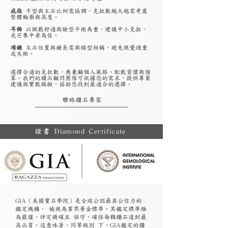
戒指
手型與主石比例需協調，克拉數越大越需考慮
整體輪廓與高度。
耳飾
以佩戴舒適與臉型平衡為重，建議中小克拉、
光芒集中者為佳。
項鍊
主石位置與鍊長需與頸型相稱，避免視覺過重
或失衡。
選擇合適的克拉數，應兼顧個人風格、配戴習慣與預
算。我們的鑽石顧問團隊可依據您的需求，提供專業
建議與實戴模擬，協助您找到最適合的選擇。
聯絡鑽石專家
證書 Diamond Certificate
GIA（美國寶石學院）是全球公認最具公信力的
鑑定機構， 被視為業界黃金標準。其鑑定標準極
為嚴謹，評定精確且 保守，確保每顆鑽石達到最
高品質。這意味著，同等級別 下，GIA鑑定的鑽