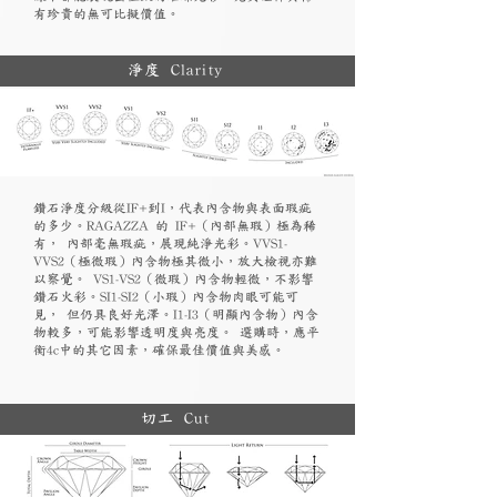
有珍貴的無可比擬價值。
淨度 Clarity
鑽石淨度分級從IF+到I，代表內含物與表面瑕疵
的多少。RAGAZZA 的 IF+（內部無瑕）極為稀
有， 內部毫無瑕疵，展現純淨光彩。VVS1-
VVS2（極微瑕）內含物極其微小，放大檢視亦難
以察覺。 VS1-VS2（微瑕）內含物輕微，不影響
鑽石火彩。SI1-SI2（小瑕）內含物肉眼可能可
見， 但仍具良好光澤。I1-I3（明顯內含物）內含
物較多，可能影響透明度與亮度。 選購時，應平
衡4c中的其它因素，確保最佳價值與美感。
切工 Cut