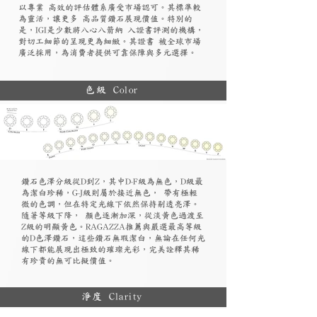
以專業 高效的評估體系廣受市場認可。其標準較
為靈活，讓更多 高品質鑽石展現價值。特別的
是，IGI是少數將八心八箭納 入證書評測的機構，
對切工細節的呈現更為細緻。其證書 被全球市場
廣泛採用，為消費者提供可靠保障與多元選擇。
色級 Color
鑽石色澤分級從D到Z，其中D-F級為無色，D級最
為潔白珍稀，G-J級則屬於接近無色， 帶有極輕
微的色調，但在特定光線下依然保持剔透亮澤。
隨著等級下降， 顏色逐漸加深，從淡黃色過渡至
Z級的明顯黃色。RAGAZZA推薦與嚴選最高等級
的D色澤鑽石，這些鑽石無瑕潔白，無論在任何光
線下都能展現出極致的璀璨光彩，完美詮釋其稀
有珍貴的無可比擬價值。
淨度 Clarity