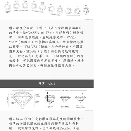
鑽石淨度分級從IF+到I，代表內含物與表面瑕疵
的多少。RAGAZZA 的 IF+（內部無瑕）極為稀
有， 內部毫無瑕疵，展現純淨光彩。VVS1-
VVS2（極微瑕）內含物極其微小，放大檢視亦難
以察覺。 VS1-VS2（微瑕）內含物輕微，不影響
鑽石火彩。SI1-SI2（小瑕）內含物肉眼可能可
見， 但仍具良好光澤。I1-I3（明顯內含物）內含
物較多，可能影響透明度與亮度。 選購時，應平
衡4c中的其它因素，確保最佳價值與美感。
切工 Cut
鑽石切工（Cut）是影響火彩與亮度的關鍵要素，
精準的切割能讓光線在鑽石內部完美反射與折
射， 綻放璀璨光輝。切工分級從Excellent（極