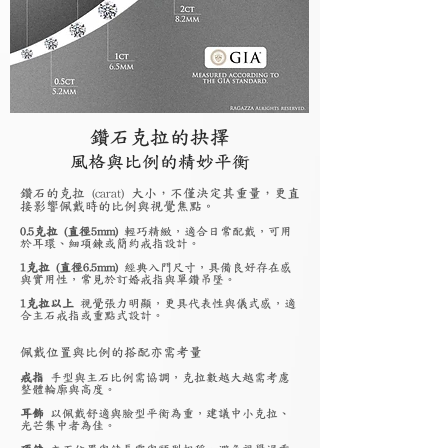
鑽石克拉的抉擇
風格與比例的精妙平衡
鑽石的克拉 (carat) 大小，不僅決定其重量，更直
接影響佩戴時的比例與視覺焦點。
0.5克拉 (直徑5mm)
輕巧精緻，適合日常配戴，可用
於耳環、細項鍊或簡約戒指設計。
1克拉 (直徑6.5mm)
經典入門尺寸，具備良好存在感
與實用性，常見於訂婚戒指與單鑽吊墜。
1克拉以上
視覺張力明顯，更具代表性與儀式感，適
合主石戒指或重點式設計。
佩戴位置與比例的搭配亦需考量
戒指
手型與主石比例需協調，克拉數越大越需考慮
整體輪廓與高度。
耳飾
以佩戴舒適與臉型平衡為重，建議中小克拉、
光芒集中者為佳。