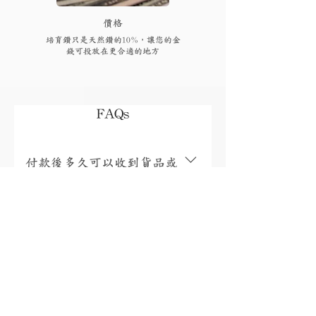
​價格
培育鑽只是天然鑽的10%，讓您的金
錢可投放在更合適的地方
FAQs
付款後多久可以收到貨品或
取貨?
視乎存貨，部分現貨產品可以即日來店
取貨或3個工作天內寄出(物流詳情)，而
我需要為產品支付稅項嗎?
沒有現貨的產品需要3至4星期製作。海
外地區(香港、澳門、台灣和馬來西亞以
香港、澳門、馬來西亞免稅，台灣稅金
外地區)貨運時間一般為10至56天(國際物
為總金額的5%。有關其他國家/地區的稅
有保養或退換服務嗎?
流資訊按此)。如需查詢現貨或加急製作