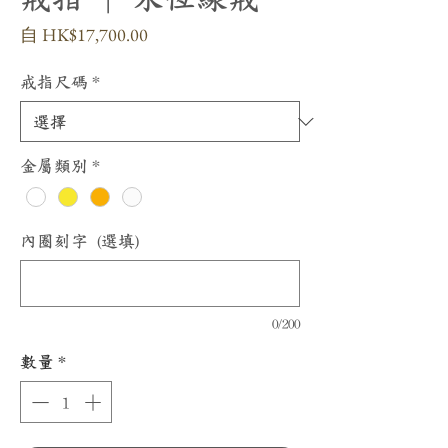
促
自
HK$17,700.00
銷
價
戒指尺碼
*
格
金屬類別
*
內圈刻字 (選填)
0/200
數量
*