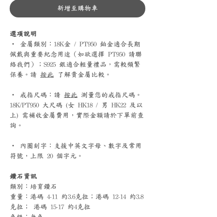
新增至購物車
選項說明
‧ 金屬類別：18K金 / PT950 鉑金適合長期
佩戴與重要紀念用途（如欲選擇 PT950 請聯
絡我們）；S925 銀適合輕量禮品，需較頻繁
保養。請
按此
了解貴金屬比較。
‧ 戒指尺碼：請
按此
測量您的戒指尺碼。
18K/PT950 大尺碼 (女 HK18 / 男 HK22 及以
上) 需補收金屬費用，實際金額請於下單前查
詢。
‧ 內圈刻字：支援中英文字母、數字及常用
符號，上限 20 個字元。
鑽石資訊
類別：培育鑽石
重量：港碼 4-11 約3.6克拉；港碼 12-14 約3.8
克拉； 港碼 15-17 約4克拉
色級：無色