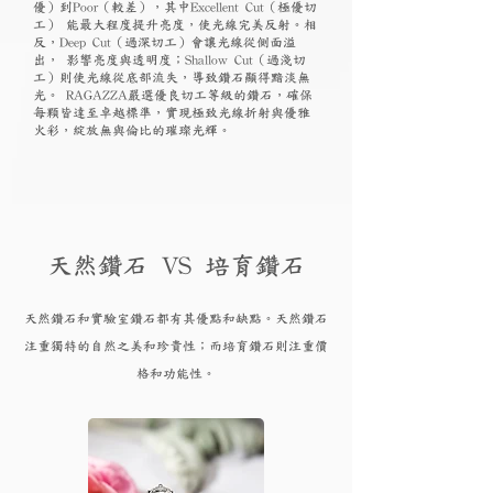
優）到Poor（較差），其中Excellent Cut（極優切
工） 能最大程度提升亮度，使光線完美反射。相
反，Deep Cut（過深切工）會讓光線從側面溢
出， 影響亮度與透明度；Shallow Cut（過淺切
工）則使光線從底部流失，導致鑽石顯得黯淡無
光。 RAGAZZA嚴選優良切工等級的鑽石，確保
每顆皆達至卓越標準，實現極致光線折射與優雅
火彩，綻放無與倫比的璀璨光輝。
天然鑽石 VS 培育鑽石
天然鑽石和實驗
室鑽石都有其優點和
缺點。天然鑽石
注重獨特的自然之美和珍貴性；而培育
鑽
石則注重價
格和功能性。