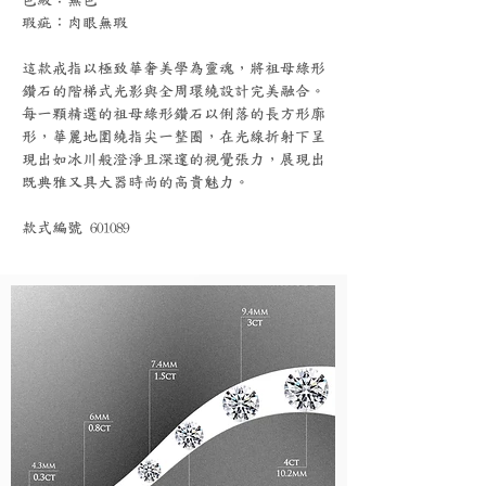
瑕疵：肉眼無瑕
這款戒指以極致華奢美學為靈魂，將祖母綠形
鑽石的階梯式光影與全周環繞設計完美融合。
每一顆精選的祖母綠形鑽石以俐落的長方形廓
形，華麗地圍繞指尖一整圈，在光線折射下呈
現出如冰川般澄淨且深邃的視覺張力，展現出
既典雅又具大器時尚的高貴魅力。
款式編號 601089