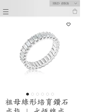
HKD (HK$)
祖母綠形培育鑽石
戒指 | 永恆線戒