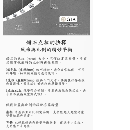
鑽石克拉的抉擇
風格與比例的精妙平衡
鑽石的克拉 (carat) 大小，不僅決定其重量，更直
接影響佩戴時的比例與視覺焦點。
0.5克拉 (直徑5mm)
輕巧精緻，適合日常配戴，可用
於耳環、細項鍊或簡約戒指設計。
1克拉 (直徑6.5mm)
經典入門尺寸，具備良好存在感
與實用性，常見於訂婚戒指與單鑽吊墜。
1克拉以上
視覺張力明顯，更具代表性與儀式感，適
合主石戒指或重點式設計。
佩戴位置與比例的搭配亦需考量
戒指
手型與主石比例需協調，克拉數越大越需考慮
整體輪廓與高度。
耳飾
以佩戴舒適與臉型平衡為重，建議中小克拉、
光芒集中者為佳。