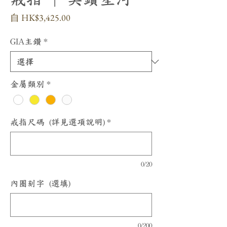
促
自
HK$3,425.00
銷
價
GIA主鑽
*
格
金屬類別
*
戒指尺碼 (詳見選項說明)
*
0/20
內圈刻字 (選填)
0/200