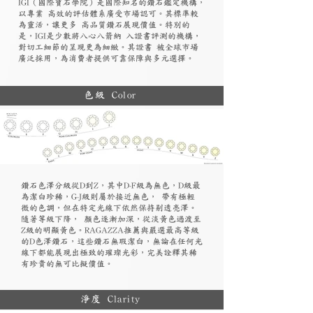
​IGI（國際寶石學院）是國際知名的鑽石鑑定機構，
以專業 高效的評估體系廣受市場認可。其標準較
為靈活，讓更多 高品質鑽石展現價值。特別的
是，IGI是少數將八心八箭納 入證書評測的機構，
對切工細節的呈現更為細緻。其證書 被全球市場
廣泛採用，為消費者提供可靠保障與多元選擇。
色級 Color
鑽石色澤分級從D到Z，其中D-F級為無色，D級最
為潔白珍稀，G-J級則屬於接近無色， 帶有極輕
微的色調，但在特定光線下依然保持剔透亮澤。
隨著等級下降， 顏色逐漸加深，從淡黃色過渡至
Z級的明顯黃色。RAGAZZA推薦與嚴選最高等級
的D色澤鑽石，這些鑽石無瑕潔白，無論在任何光
線下都能展現出極致的璀璨光彩，完美詮釋其稀
有珍貴的無可比擬價值。
淨度 Clarity