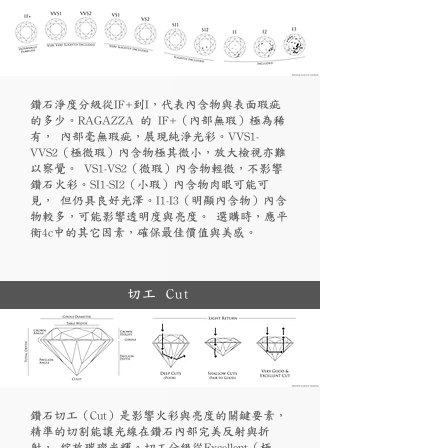
鑽石淨度分級從IF+到I，代表內含物與表面瑕疵
的多少。RAGAZZA 的 IF+（內部無瑕）極為稀
有， 內部毫無瑕疵，展現純淨光彩。VVS1-
VVS2（極微瑕）內含物極其微小，放大檢視亦難
以察覺。 VS1-VS2（微瑕）內含物輕微，不影響
鑽石火彩。SI1-SI2（小瑕）內含物肉眼可能可
見， 但仍具良好光澤。I1-I3（明顯內含物）內含
物較多，可能影響透明度與亮度。 選購時，應平
衡4c中的其它因素，確保最佳價值與美感。
切工 Cut
鑽石切工（Cut）是影響火彩與亮度的關鍵要素，
精準的切割能讓光線在鑽石內部完美反射與折
射， 綻放璀璨光輝。切工分級從Excellent（極