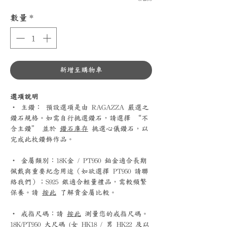
數量
*
新增至購物車
選項說明
‧ 主鑽： 預設選項是由 RAGAZZA 嚴選之
鑽石規格。如需自行挑選鑽石，請選擇 “不
含主鑽” 並於
鑽石庫存
挑選心儀鑽石，以
完成此枚鑽飾作品。
‧ 金屬類別：18K金 / PT950 鉑金適合長期
佩戴與重要紀念用途（如欲選擇 PT950 請聯
絡我們）；S925 銀適合輕量禮品，需較頻繁
保養。請
按此
了解貴金屬比較。
‧ 戒指尺碼：請
按此
測量您的戒指尺碼。
18K/PT950 大尺碼 (女 HK18 / 男 HK22 及以