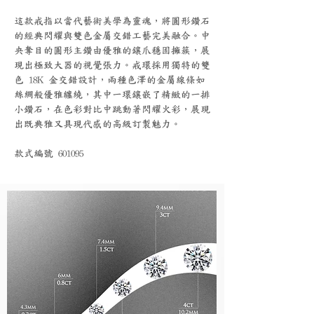
這款戒指以當代藝術美學為靈魂，將圓形鑽石
的經典閃耀與雙色金屬交錯工藝完美融合。中
央奪目的圓形主鑽由優雅的鑲爪穩固擁簇，展
現出極致大器的視覺張力。戒環採用獨特的雙
色 18K 金交錯設計，兩種色澤的金屬線條如
絲綢般優雅纏繞，其中一環鑲嵌了精緻的一排
小鑽石，在色彩對比中跳動著閃耀火彩，展現
出既典雅又具現代感的高級訂製魅力。
款式編號 601095