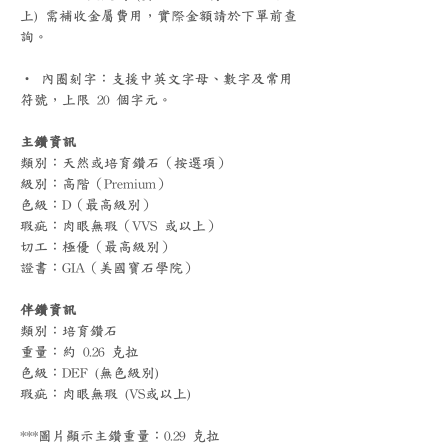
上) 需補收金屬費用，實際金額請於下單前查
詢。
‧ 內圈刻字：支援中英文字母、數字及常用
符號，上限 20 個字元。
主鑽資訊
類別：天然或培育鑽石（按選項）
級別：高階（Premium）
色級：D（最高級別）
瑕疵：肉眼無瑕（VVS 或以上）
切工：極優（最高級別）
證書：GIA（美國寶石學院）
伴鑽資訊
類別：培育鑽石
重量：約 0.26 克拉
色級：DEF (無色級別)
瑕疵：肉眼無瑕 (VS或以上)
***圖片顯示主鑽重量：0.29 克拉