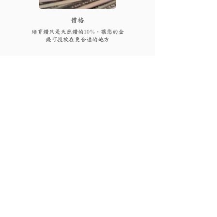
​價格
培育鑽只是天然鑽的10%，讓您的金
錢可投放在更合適的地方
FAQs
付款後多久可以收到貨品或
取貨?
視乎存貨，部分現貨產品可以即日來店
取貨或3個工作天內寄出(物流詳情)，而
我需要為產品支付稅項嗎?
沒有現貨的產品需要3至4星期製作。海
外地區(香港、澳門、台灣和馬來西亞以
香港、澳門、馬來西亞免稅，台灣稅金
外地區)貨運時間一般為10至56天(國際物
為總金額的5%。有關其他國家/地區的稅
有保養或退換服務嗎?
流資訊按此)。如需查詢現貨或加急製作