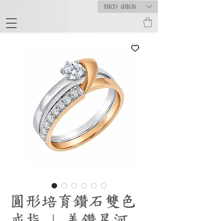
HKD (HK$)
圓形培育鑽石雙色
戒指 | 美鑽星河