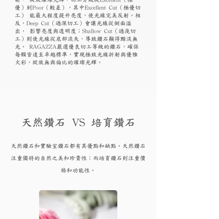
優）到Poor（較差），其中Excellent Cut（極優切
工） 能最大程度提升亮度，使光線完美反射。相
反，Deep Cut（過深切工）會讓光線從側面溢
出， 影響亮度與透明度；Shallow Cut（過淺切
工）則使光線從底部流失，導致鑽石顯得黯淡無
光。 RAGAZZA嚴選優良切工等級的鑽石，確保
每顆皆達至卓越標準，實現極致光線折射與優雅
火彩，綻放無與倫比的璀璨光輝。
天然鑽石 VS 培育鑽石
天然鑽石和實驗
室鑽石都有其優點和
缺點。天然鑽石
注重獨特的自然之美和珍貴性；而培育
鑽
石則注重價
格和功能性。