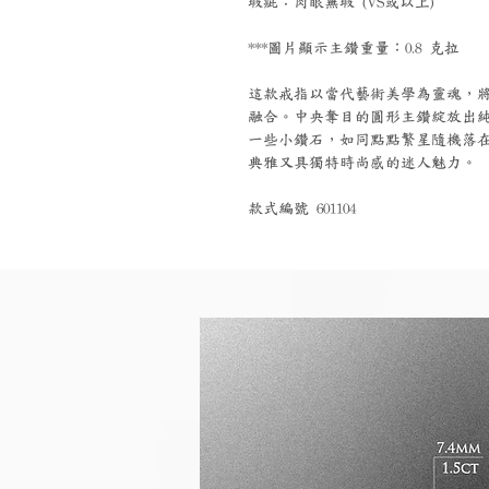
瑕疵：肉眼無瑕 (VS或以上)
***圖片顯示主鑽重量：0.8 克拉
這款戒指以當代藝術美學為靈魂，
融合。中央奪目的圓形主鑽綻放出
一些小鑽石，如同點點繁星隨機落
典雅又具獨特時尚感的迷人魅力。
款式編號 601104