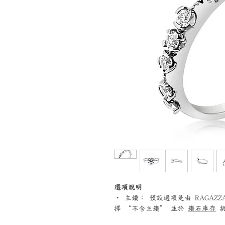
選項說明
‧ 主鑽： 預設選項是由 RAGA
擇 “不含主鑽” 並於
鑽石庫存
挑