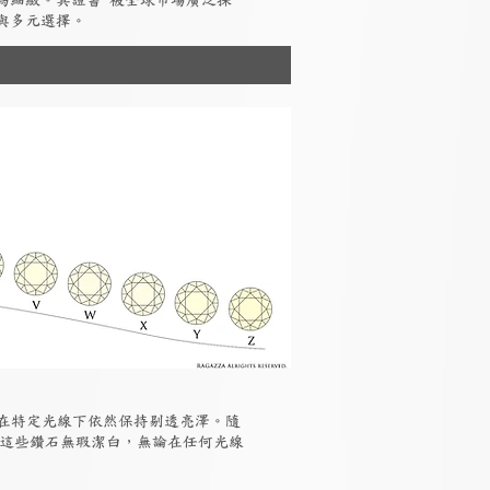
為細緻。其證書 被全球市場廣泛採
與多元選擇。
但在特定光線下依然保持剔透亮澤。隨
，這些鑽石無瑕潔白，無論在任何光線