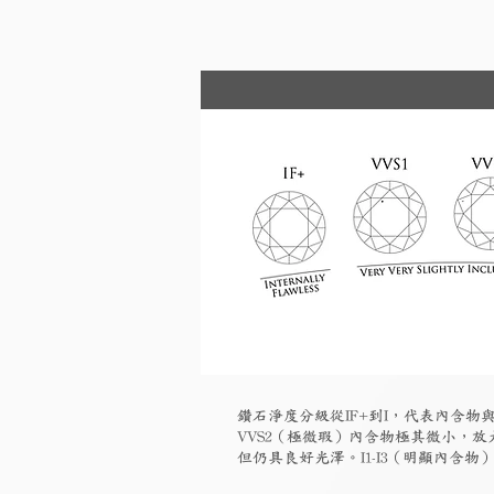
鑽石淨度分級從IF+到I，代表內含物與
VVS2（極微瑕）內含物極其微小，放大
但仍具良好光澤。I1-I3（明顯內含