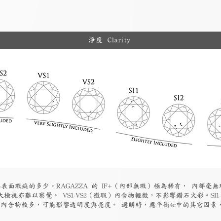
淨度 Clarity
表面瑕疵的多少。RAGAZZA 的 IF+（內部無瑕）極為稀有， 內部毫無
檢視亦難以察覺。 VS1-VS2（微瑕）內含物輕微，不影響鑽石火彩。SI1
物）內含物較多，可能影響透明度與亮度。 選購時，應平衡4c中的其它因