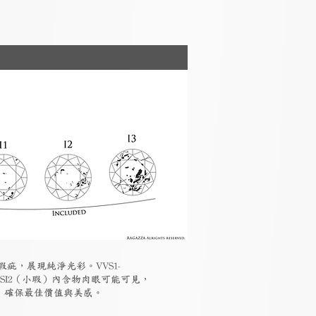
瑕疵，展現純淨光彩。VVS1-
-SI2（小瑕）內含物肉眼可能可見，
素，確保最佳價值與美感。