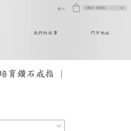
HKD (HK$)
登入
品
我們的故事
門市地址
培育鑽石戒指 |
促
銷
價
格