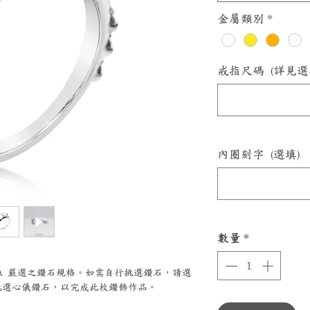
金屬類別
*
戒指尺碼 (詳見選
內圈刻字 (選填)
數量
*
ZZA 嚴選之鑽石規格。如需自行挑選鑽石，請選
選心儀鑽石，以完成此枚鑽飾作品。