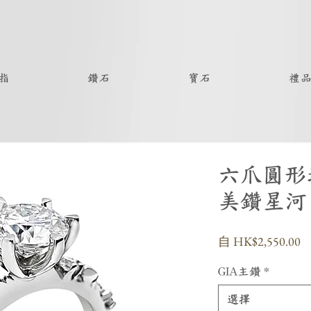
指
鑽石
寶石
禮
六爪圓形
美鑽星河
自
HK$2,550.00
GIA主鑽
*
選擇