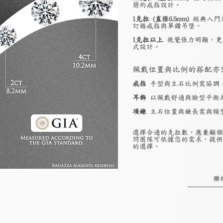
簡約戒指設計。
1克拉 (直徑6.5mm)
經典入門
訂婚戒指與單鑽吊墜。
1克拉以上
視覺張力明顯，更
式設計。
佩戴位置與比例的搭配亦
戒指
手型與主石比例需協調
耳飾
以佩戴舒適與臉型平衡
項鍊
主石位置與鍊長需與頸
選擇合適的克拉數，應兼顧個
問團隊可依據您的需求，提供
的選擇。
聯