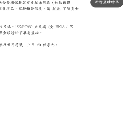
新增至購物車
0 鉑金適合長期佩戴與重要紀念用途（如欲選擇
銀適合輕量禮品，需較頻繁保養。請
按此
了解貴金
。18K/PT950 大尺碼 (女 HK18 / 男
，實際金額請於下單前查詢。
及常用符號，上限 20 個字元。