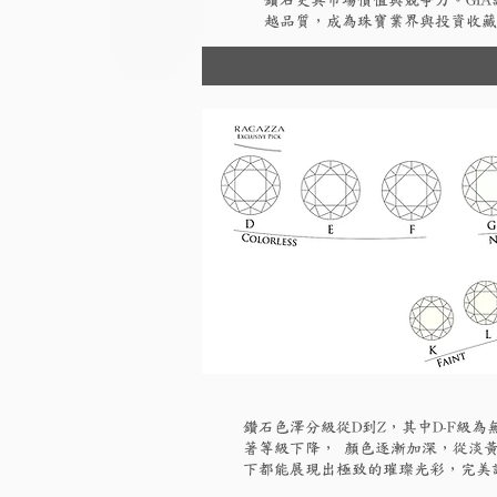
鑽石更具市場價值與競爭力。GI
越品質，成為珠寶業界與投資收藏
鑽石色澤分級從D到Z，其中D-F級
著等級下降， 顏色逐漸加深，從淡黃
下都能展現出極致的璀璨光彩，完美