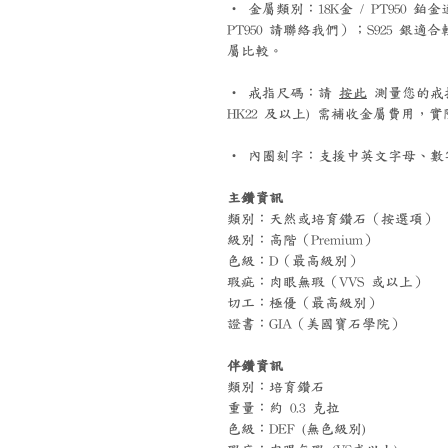
‧ 金屬類別：18K金 / PT95
PT950 請聯絡我們）；S925 
屬比較。
‧ 戒指尺碼：請
按此
測量您的戒指尺碼
HK22 及以上) 需補收金屬費用
‧ 內圈刻字：支援中英文字母、數字
主鑽資訊
類別：天然或培育鑽石（按選項）
級別：高階（Premium）
色級：D（最高級別）
瑕疵：肉眼無瑕（VVS 或以上）
切工：極優（最高級別）
證書：GIA（美國寶石學院）
伴鑽資訊
類別：培育鑽石
重量：約 0.3 克拉
色級：DEF (無色級別)