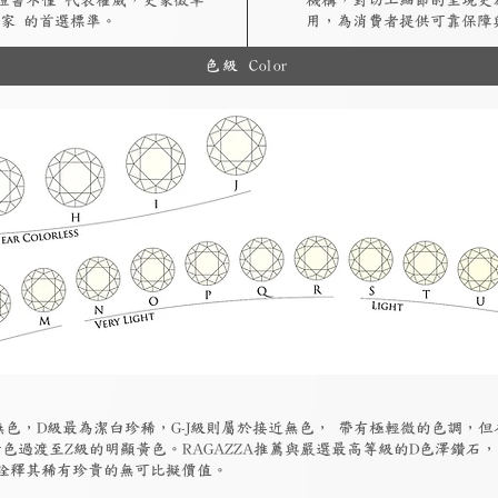
A證書不僅 代表權威，更象徵卓
機構，對切工細節的呈現更
家 的首選標準。
用，為消費者提供可靠保障
色級 Color
為無色，D級最為潔白珍稀，G-J級則屬於接近無色， 帶有極輕微的色調，
色過渡至Z級的明顯黃色。RAGAZZA推薦與嚴選最高等級的D色澤鑽石
詮釋其稀有珍貴的無可比擬價值。