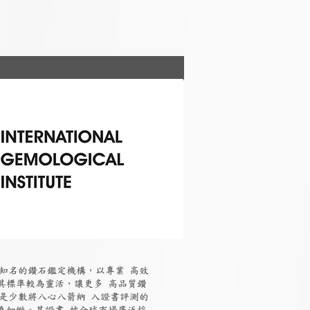
國際知名的鑽石鑑定機構，以專業 高效
其標準較為靈活，讓更多 高品質鑽
I是少數將八心八箭納 入證書評測的