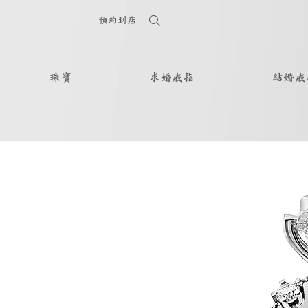
預約到店
珠寶
求婚戒指
結婚戒