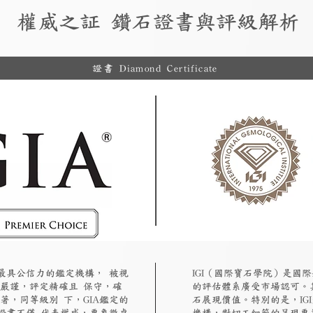
權威之証 鑽石證書與評級解析
證書 Diamond Certificate
認最具公信力的鑑定機構， 被視
​IGI（國際寶石學院）是
嚴謹，評定精確且 保守，確
的評估體系廣受市場認可。
著，同等級別 下，GIA鑑定的
石展現價值。特別的是，IG