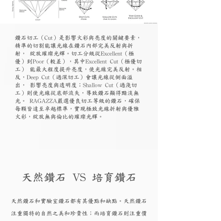
鑽石切工（Cut）是影響火彩與亮度的關鍵要素，
精準的切割能讓光線在鑽石內部完美反射與折
射， 綻放璀璨光輝。切工分級從Excellent（極
優）到Poor（較差），其中Excellent Cut（極優切
工） 能最大程度提升亮度，使光線完美反射。相
反，Deep Cut（過深切工）會讓光線從側面溢
出， 影響亮度與透明度；Shallow Cut（過淺切
工）則使光線從底部流失，導致鑽石顯得黯淡無
光。 RAGAZZA嚴選優良切工等級的鑽石，確保
每顆皆達至卓越標準，實現極致光線折射與優雅
火彩，綻放無與倫比的璀璨光輝。
天然鑽石 VS 培育鑽石
天然鑽石和實驗
室鑽石都有其優點和
缺點。天然鑽石
注重獨特的自然之美和珍貴性；而培育
鑽
石則注重價