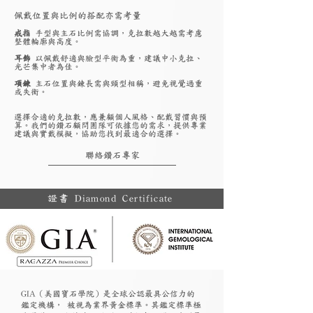
佩戴位置與比例的搭配亦需考量
戒指
手型與主石比例需協調，克拉數越大越需考慮
整體輪廓與高度。
耳飾
以佩戴舒適與臉型平衡為重，建議中小克拉、
光芒集中者為佳。
項鍊
主石位置與鍊長需與頸型相稱，避免視覺過重
或失衡。
選擇合適的克拉數，應兼顧個人風格、配戴習慣與預
算。我們的鑽石顧問團隊可依據您的需求，提供專業
建議與實戴模擬，協助您找到最適合的選擇。
聯絡鑽石專家
證書 Diamond Certificate
GIA（美國寶石學院）是全球公認最具公信力的
鑑定機構， 被視為業界黃金標準。其鑑定標準極