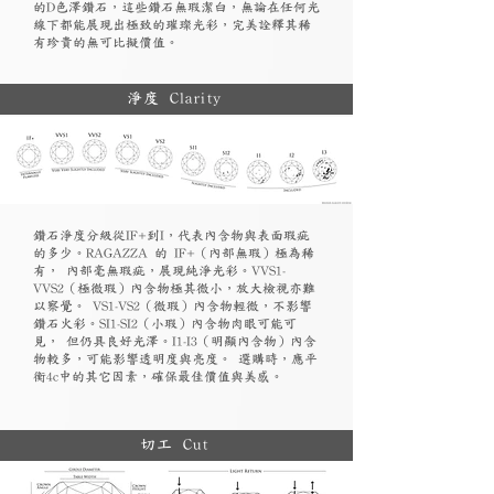
的D色澤鑽石，這些鑽石無瑕潔白，無論在任何光
線下都能展現出極致的璀璨光彩，完美詮釋其稀
有珍貴的無可比擬價值。
淨度 Clarity
鑽石淨度分級從IF+到I，代表內含物與表面瑕疵
的多少。RAGAZZA 的 IF+（內部無瑕）極為稀
有， 內部毫無瑕疵，展現純淨光彩。VVS1-
VVS2（極微瑕）內含物極其微小，放大檢視亦難
以察覺。 VS1-VS2（微瑕）內含物輕微，不影響
鑽石火彩。SI1-SI2（小瑕）內含物肉眼可能可
見， 但仍具良好光澤。I1-I3（明顯內含物）內含
物較多，可能影響透明度與亮度。 選購時，應平
衡4c中的其它因素，確保最佳價值與美感。
切工 Cut