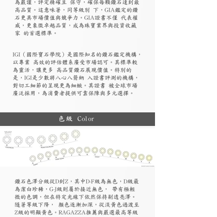
為嚴謹，評定精確且 保守，確保每顆鑽石達到最
高品質。這意味著，同等級別 下，GIA鑑定的鑽
石更具市場價值與競爭力。GIA證書不僅 代表權
威，更象徵卓越品質，成為珠寶業界與投資收藏
家 的首選標準。
​IGI（國際寶石學院）是國際知名的鑽石鑑定機構，
以專業 高效的評估體系廣受市場認可。其標準較
為靈活，讓更多 高品質鑽石展現價值。特別的
是，IGI是少數將八心八箭納 入證書評測的機構，
對切工細節的呈現更為細緻。其證書 被全球市場
廣泛採用，為消費者提供可靠保障與多元選擇。
色級 Color
鑽石色澤分級從D到Z，其中D-F級為無色，D級最
為潔白珍稀，G-J級則屬於接近無色， 帶有極輕
微的色調，但在特定光線下依然保持剔透亮澤。
隨著等級下降， 顏色逐漸加深，從淡黃色過渡至
Z級的明顯黃色。RAGAZZA推薦與嚴選最高等級