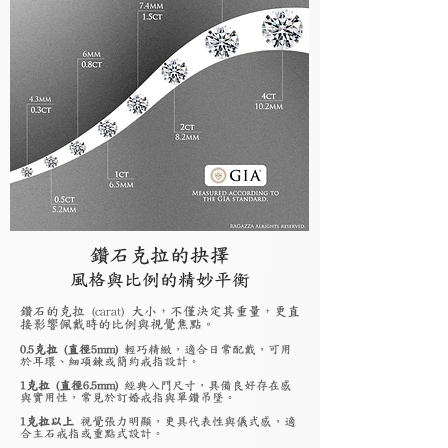
鑽石克拉的抉擇
風格與比例的精妙平衡
鑽石的克拉 (carat) 大小，不僅決定其重量，更直
接影響佩戴時的比例與視覺焦點。
0.5克拉 (直徑5mm)
輕巧精緻，適合日常配戴，可用
於耳環、細項鍊或簡約戒指設計。
1克拉 (直徑6.5mm)
經典入門尺寸，具備良好存在感
與實用性，常見於訂婚戒指與單鑽吊墜。
1克拉以上
視覺張力明顯，更具代表性與儀式感，適
合主石戒指或重點式設計。