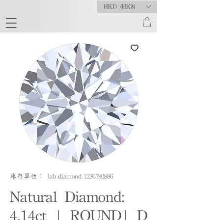
HKD (HK$)
庫存單位： lab-diamond-1236590886
Natural Diamond:
4.14ct | ROUND| D