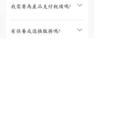
取貨或3個工作天內寄出(物流詳情)，而
我需要為產品支付稅項嗎?
沒有現貨的產品需要3至4星期製作。海
外地區(香港、澳門、台灣和馬來西亞以
香港、澳門、馬來西亞免稅，台灣稅金
外地區)貨運時間一般為10至56天(國際物
為總金額的5%。有關其他國家/地區的稅
有保養或退換服務嗎?
流資訊按此)。如需查詢現貨或加急製作
項，將在包裹送達收件人的國家/地區時
請按此聯絡我們。
由當地快遞公司通知您實際金額，並直
購自本店的珠寶均可享有終身保養 (售
接向您收取稅款。如需查詢稅款金額，
後服務詳情按此)；收貨日起7天內可無條
18K金、鉑金、925銀有什麼
您可以參考第三方稅金估算器
件替換任何產品 (訂製產品除外)；如產
SimplyDuty，但請注意實際金額以當地
分別?
品與貨品陳述不相符，本司將回收產品
收取時的計算為準。如有任何疑問，請
並全額退款，其他情況下恕不退款 (退
聯繫我們的客戶服務。(備註: 國際訂單
換政策按此) 。
18K白金(AU750) 18K白金是由75%珍貴金
將從香港進口)
屬「黃金」加上25%其他白色金屬，令
如何知道戒指的圈碼?
它組合成銀白色。18K金的特點是硬度
高，對寶石有更佳的保護作用，而且非
請參看量度方法或向我們免費索取量度
常耐用，適合長期配戴。我們推薦顧客
條(按此)。
尺碼不合可以更換嗎?
選擇18K金作為永久珠寶的材質。 鉑金
(PT950) PT950是由95%珍貴金屬「鉑
金」加上5%其他堅硬金屬組成。天然銀
我們可免費更換一次，沒有時限。