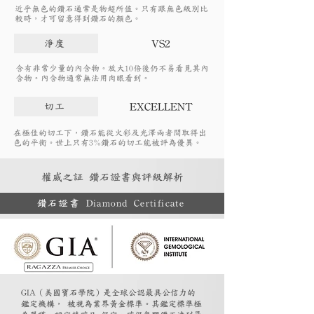
近乎無色的鑽石通常是物超所值。只有跟無色級別比
較時，才可留意得到鑽石的顏色。
VS2
淨度
含有非常少量的內含物。放大10倍後仍不易看見其內
含物。內含物通常無法用肉眼看到。
EXCELLENT
切工
在極佳的切工下，鑽石能從火彩及光澤兩者間取得出
色的平衡。世上只有3%鑽石的切工能被評為優異。
權威之証 鑽石證書與評級解析
鑽石證書 Diamond Certificate
GIA（美國寶石學院）是全球公認最具公信力的
鑑定機構， 被視為業界黃金標準。其鑑定標準極