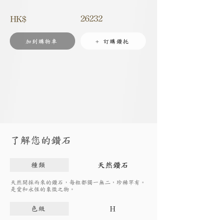
26232
HK$
加到購物車
+ 訂購鑽托
了解您的鑽石
天然鑽石
種類
天然開採而來的鑽石，每粒都獨一無二，珍稀罕有。
是愛和永恆的象徵之物。
H
色級