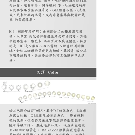
為嚴謹，評定精確且 保守，確保每顆鑽石達到最
高品質。這意味著，同等級別 下，GIA鑑定的鑽
石更具市場價值與競爭力。GIA證書不僅 代表權
威，更象徵卓越品質，成為珠寶業界與投資收藏
家 的首選標準。
IGI（國際寶石學院）是國際知名的鑽石鑑定機
構，以專業 高效的評估體系廣受市場認可。其標
準較為靈活，讓更多 高品質鑽石展現價值。特別
的是，IGI是少數將八心八箭納 入證書評測的機
構，對切工細節的呈現更為細緻。其證書 被全球
市場廣泛採用，為消費者提供可靠保障與多元選
擇。
色澤 Color
鑽石色澤分級從D到Z，其中D-F級為無色，D級最
為潔白珍稀，G-J級則屬於接近無色， 帶有極輕
微的色調，但在特定光線下依然保持剔透亮澤。
隨著等級下降， 顏色逐漸加深， 從淡黃色過渡
至Z級的明顯黃色。 RAGAZZA推薦與嚴選最高
等級的D色澤鑽石，這些鑽石無瑕潔白， 無論在