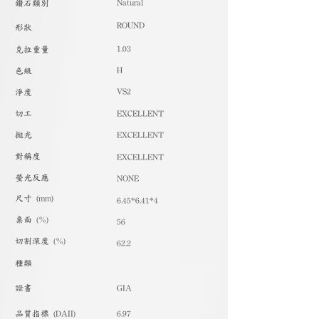
Natural
​鑽石類別
ROUND
形狀
1.03
克拉重量
H
色級
VS2
淨度
切工
EXCELLENT
拋光
EXCELLENT
對稱度
EXCELLENT
螢光反應
NONE
尺寸 (mm)
6.45*6.41*4
桌面 (%)
56
切割深度 (%)
62.2
種類
​證書
GIA
品質指標 (DAII)
6.97