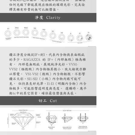
任何光線下都能展現出極致的璀璨光彩，完美詮
釋其稀有珍貴的無可比擬價值。
淨度 Clarity
鑽石淨度分級從IF+到I，代表內含物與表面瑕疵
的多少。RAGAZZA 的 IF+（內部無瑕）極為稀
有， 內部毫無瑕疵，展現純淨光彩。VVS1-
VVS2（極微瑕）內含物極其微小，放大檢視亦難
以察覺。 VS1-VS2（微瑕）內含物輕微，不影響
鑽石火彩。SI1-SI2（小瑕）內含物肉眼可能可
見， 但仍具良好光澤。I1-I3（明顯內含物）內含
物較多，可能影響透明度與亮度。 選購時，應平
衡4c中的其它因素，確保最佳價值與美感。
切工 Cut