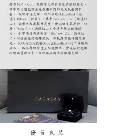
鑽石切工（Cut）是影響火彩與亮度的關鍵要素，
精準的切割能讓光線在鑽石內部完美反射與折
射， 綻放璀璨光輝。切工分級從Excellent（極
優）到Poor（較差），其中Excellent Cut（極優切
工） 能最大程度提升亮度，使光線完美反射。相
反，Deep Cut（過深切工）會讓光線從側面溢
出， 影響亮度與透明度；Shallow Cut（過淺切
工）則使光線從底部流失，導致鑽石顯得黯淡無
光。 RAGAZZA嚴選Good至Excellent+切工等級的
鑽石， 確保每顆皆達至卓越標準，實現極致光線
折射與優雅火彩，綻放無與倫比的璀璨光輝。
優質包裝