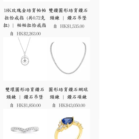
18K玫瑰金培育帕帕
雙鑽圓形培育鑽石
拉恰戒指 (共0.72克
頸鍊 | 鑽石吊墜
拉) | 帕帕拉恰戒指
促銷價格
自
HK$1,535.00
促銷價格
自
HK$2,263.00
雙環圓形培育鑽石
圓形培育鑽石網球
頸鍊 | 鑽石吊墜
頸鍊 | 鑽石項鍊
促銷價格
促銷價格
自
HK$1,850.00
自
HK$43,050.00