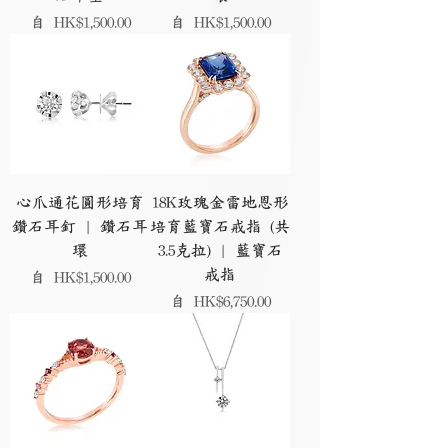
促銷價格
促銷價格
自
HK$1,500.00
自
HK$1,500.00
心爪通花圓形培育
18K玫瑰金雷地恩形
鑽石耳釘 | 鑽石耳
培育藍寶石戒指 (共
環
3.5克拉) | 藍寶石
戒指
促銷價格
自
HK$1,500.00
促銷價格
自
HK$6,750.00