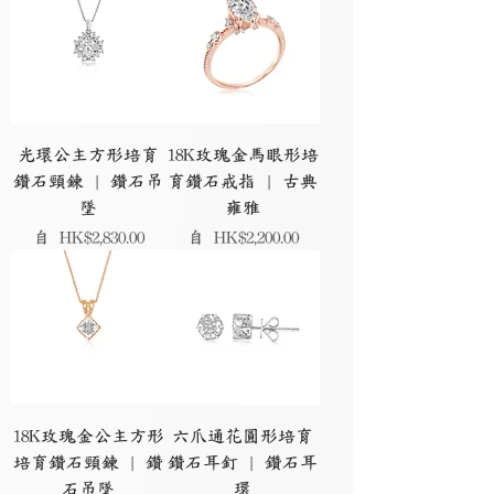
光環公主方形培育
18K玫瑰金馬眼形培
鑽石頸鍊 | 鑽石吊
育鑽石戒指 | 古典
墜
雍雅
促銷價格
促銷價格
自
HK$2,830.00
自
HK$2,200.00
18K玫瑰金公主方形
六爪通花圓形培育
培育鑽石頸鍊 | 鑽
鑽石耳釘 | 鑽石耳
石吊墜
環