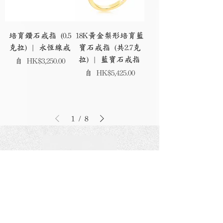
培育鑽石戒指 (0.5
18K黃金梨形培育藍
克拉) | 永恆線戒
寶石戒指 (共2.7克
拉) | 藍寶石戒指
促銷價格
自
HK$3,250.00
促銷價格
自
HK$5,425.00
1
/
8
​據點