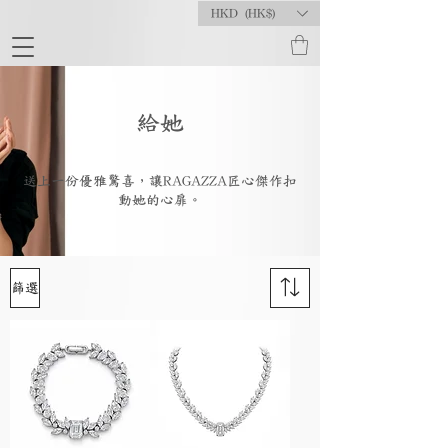
HKD (HK$)
給她
送上一份優雅驚喜，讓RAGAZZA匠心傑作扣
動她的心扉。
篩選