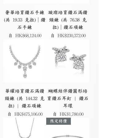
奢華培育鑽石手鍊
璇璨培育鑽石滿鑽
(共 19.33 克拉)｜鑽
頸鍊 (共 76.38 克
石手鍊
拉)｜鑽石項鍊
促銷價格
促銷價格
自
HK$68,124.00
自
HK$230,372.00
華曜培育鑽石滿鑽
蝴蝶結伴鑽圓形培
頸鍊 (共 144.32 克
育鑽石耳釘 | 鑽石
拉) | 鑽石項鍊
耳環
促銷價格
促銷價格
自
HK$475,106.00
自
HK$1,780.00
限定特價