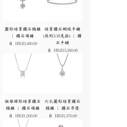
圓形培育鑽石頸鍊
培育鑽石網球手鍊
| 鑽石項鍊
(共約3.18克拉) | 鑽
石手鏈
促銷價格
自
HK$3,460.00
促銷價格
自
HK$13,560.00
祖母綠形培育鑽石
六爪圓形培育鑽石
頸鍊 | 鑽石項鍊
頸鍊 | 鑽石吊墜
促銷價格
促銷價格
自
HK$1,500.00
自
HK$1,570.00