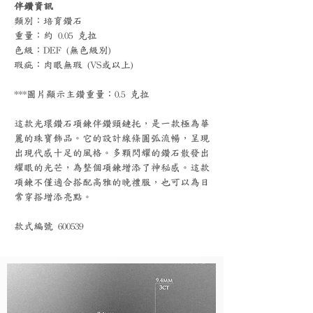
伴鑽資訊
類別：培育鑽石
重量：約 0.05 克拉
色級：DEF (無色級別)
瑕疵：肉眼無瑕 (VS或以上)
***圖片顯示主鑽重量：0.5 克拉
這款光環鑽石項鍊伴鑽頸鏈托，是一款極為華
麗的珠寶飾品。它的設計線條圓弧流暢，呈現
出現代感十足的風格。多顆閃耀的鑽石散發出
耀眼的光芒，為整個項鍊增添了神秘感。這款
項鍊不僅適合搭配高雅的晚禮服，也可以為日
常穿搭增添亮點。
款式編號 600539