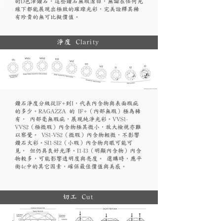
的D色澤鑽石，這些鑽石無瑕潔白，無論在任何光
線下都能展現出極致的璀璨光彩，完美詮釋其稀
有珍貴的無可比擬價值。
淨度 Clarity
鑽石淨度分級從IF+到I，代表內含物與表面瑕疵
的多少。RAGAZZA 的 IF+（內部無瑕）極為稀
有， 內部毫無瑕疵，展現純淨光彩。VVS1-
VVS2（極微瑕）內含物極其微小，放大檢視亦難
以察覺。 VS1-VS2（微瑕）內含物輕微，不影響
鑽石火彩。SI1-SI2（小瑕）內含物肉眼可能可
見， 但仍具良好光澤。I1-I3（明顯內含物）內含
物較多，可能影響透明度與亮度。 選購時，應平
衡4c中的其它因素，確保最佳價值與美感。
切工 Cut