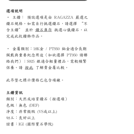
選項說明
‧ 主鑽： 預設選項是由 RAGAZZA 嚴選之
鑽石規格。如需自行挑選鑽石，請選擇 “不
含主鑽” 並於
鑽石庫存
挑選心儀鑽石，以
完成此枚鑽飾作品。
‧ 金屬類別：18K金 / PT950 鉑金適合長期
佩戴與重要紀念用途（如欲選擇 PT950 請聯
絡我們）；S925 銀適合輕量禮品，需較頻繁
保養。請
按此
了解貴金屬比較。
此吊墜之標示價格已包含項鍊。
主鑽資訊
類別：天然或培育鑽石（按選項）
色級：無色 (DEF)
淨度：非常微瑕 (VS或以上)
切工：良好以上
證書：IGI (國際寶石學院)