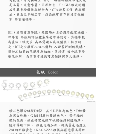
高品質。這意味著，同等級別 下，GIA鑑定的鑽
石更具市場價值與競爭力。GIA證書不僅 代表權
威，更象徵卓越品質，成為珠寶業界與投資收藏
家 的首選標準。
​IGI（國際寶石學院）是國際知名的鑽石鑑定機構，
以專業 高效的評估體系廣受市場認可。其標準較
為靈活，讓更多 高品質鑽石展現價值。特別的
是，IGI是少數將八心八箭納 入證書評測的機構，
對切工細節的呈現更為細緻。其證書 被全球市場
廣泛採用，為消費者提供可靠保障與多元選擇。
色級 Color
鑽石色澤分級從D到Z，其中D-F級為無色，D級最
為潔白珍稀，G-J級則屬於接近無色， 帶有極輕
微的色調，但在特定光線下依然保持剔透亮澤。
隨著等級下降， 顏色逐漸加深，從淡黃色過渡至
Z級的明顯黃色。RAGAZZA推薦與嚴選最高等級