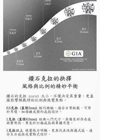
鑽石克拉的抉擇
風格與比例的精妙平衡
鑽石的克拉 (carat) 大小，不僅決定其重量，更直
接影響佩戴時的比例與視覺焦點。
0.5克拉 (直徑5mm)
輕巧精緻，適合日常配戴，可用
於耳環、細項鍊或簡約戒指設計。
1克拉 (直徑6.5mm)
經典入門尺寸，具備良好存在感
與實用性，常見於訂婚戒指與單鑽吊墜。
1克拉以上
視覺張力明顯，更具代表性與儀式感，適
合主石戒指或重點式設計。