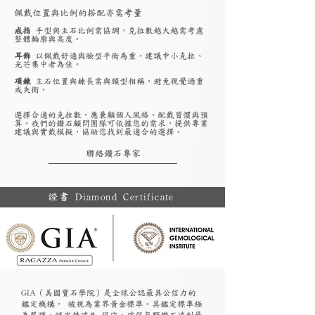
佩戴位置與比例的搭配亦需考量
戒指
手型與主石比例需協調，克拉數越大越需考慮
整體輪廓與高度。
耳飾
以佩戴舒適與臉型平衡為重，建議中小克拉、
光芒集中者為佳。
項鍊
主石位置與鍊長需與頸型相稱，避免視覺過重
或失衡。
選擇合適的克拉數，應兼顧個人風格、配戴習慣與預
算。我們的鑽石顧問團隊可依據您的需求，提供專業
建議與實戴模擬，協助您找到最適合的選擇。
聯絡鑽石專家
證書 Diamond Certificate
GIA（美國寶石學院）是全球公認最具公信力的
鑑定機構， 被視為業界黃金標準。其鑑定標準極
為嚴謹，評定精確且 保守，確保每顆鑽石達到最