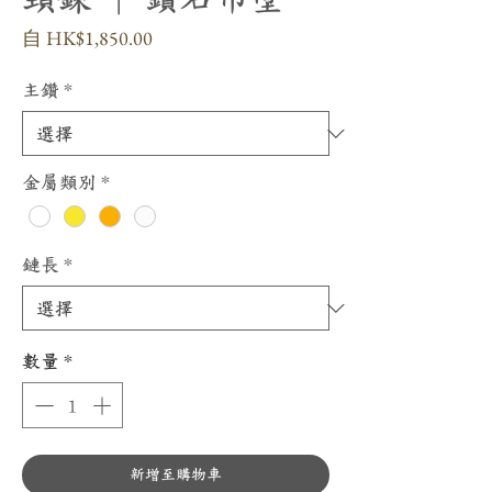
促
自
HK$1,850.00
銷
價
主鑽
*
格
金屬類別
*
鏈長
*
數量
*
新增至購物車