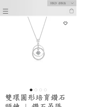
HKD (HK$)
雙環圓形培育鑽石
頸鍊 | 鑽石吊墜