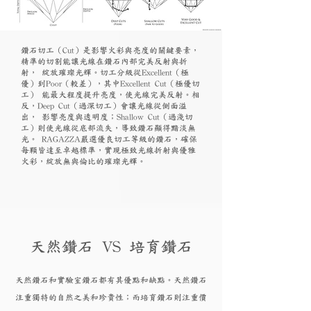
鑽石切工（Cut）是影響火彩與亮度的關鍵要素，
精準的切割能讓光線在鑽石內部完美反射與折
射， 綻放璀璨光輝。切工分級從Excellent（極
優）到Poor（較差），其中Excellent Cut（極優切
工） 能最大程度提升亮度，使光線完美反射。相
反，Deep Cut（過深切工）會讓光線從側面溢
出， 影響亮度與透明度；Shallow Cut（過淺切
工）則使光線從底部流失，導致鑽石顯得黯淡無
光。 RAGAZZA嚴選優良切工等級的鑽石，確保
每顆皆達至卓越標準，實現極致光線折射與優雅
火彩，綻放無與倫比的璀璨光輝。
天然鑽石 VS 培育鑽石
天然鑽石和實驗
室鑽石都有其優點和
缺點。天然鑽石
注重獨特的自然之美和珍貴性；而培育
鑽
石則注重價