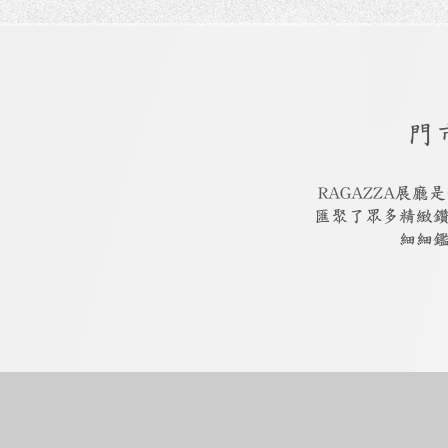
門
RAGAZZA展
匯聚了眾多精緻
細細