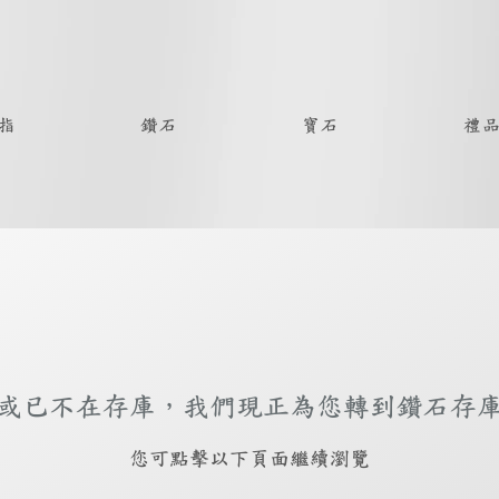
指
鑽石
寶石
禮
或已不在存庫，我們現正為您轉到鑽石存
​您可點擊以下頁面繼續瀏覽