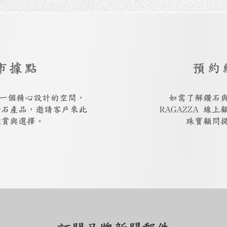
市據點
預約
廳是一個精心設計的空間，
如需了解鑽石
鑽石產品，邀請客戶來此
RAGAZZA 線
鑑賞與選擇。
珠寶顧問