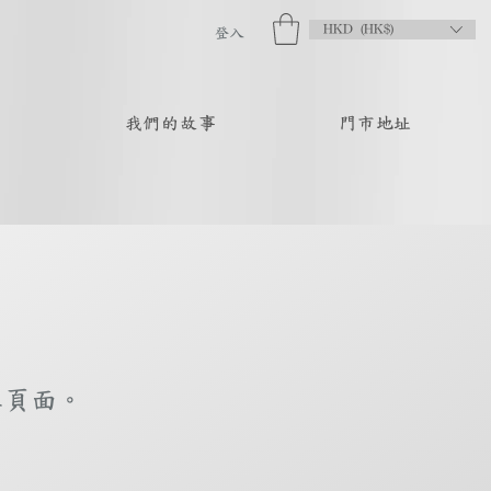
HKD (HK$)
登入
品
我們的故事
門市地址
庫頁面。