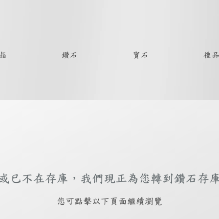
指
鑽石
寶石
禮
或已不在存庫，我們現正為您轉到鑽石存
​您可點擊以下頁面繼續瀏覽