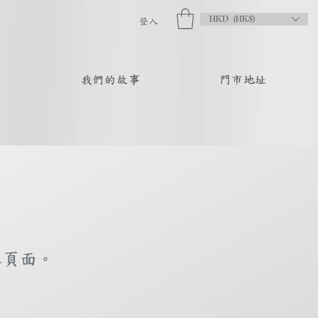
HKD (HK$)
登入
品
我們的故事
門市地址
庫頁面。