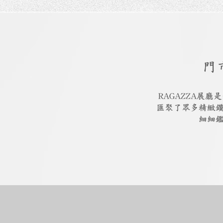
門
RAGAZZA展
匯聚了眾多精緻
細細