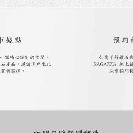
市據點
預約
廳是一個精心設計的空間，
如需了解鑽石
鑽石產品，邀請客戶來此
RAGAZZA 線
鑑賞與選擇。
珠寶顧問