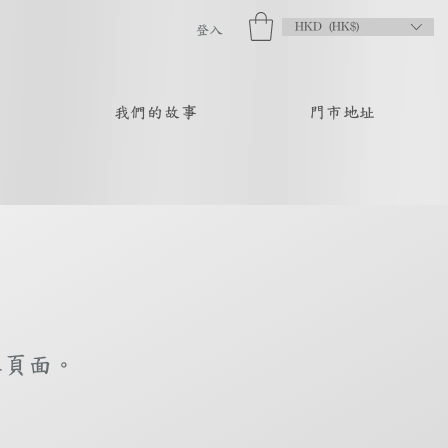
HKD (HK$)
登入
品
我們的故事
門市地址
庫頁面。