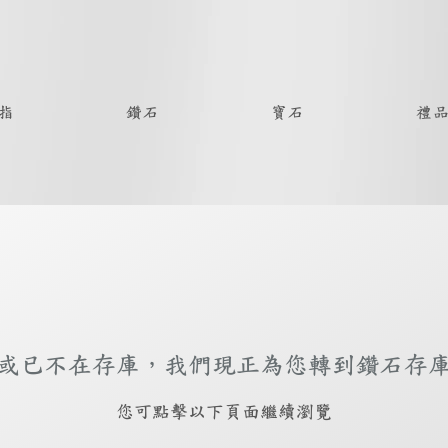
指
鑽石
寶石
禮
或已不在存庫，我們現正為您轉到鑽石存
​您可點擊以下頁面繼續瀏覽