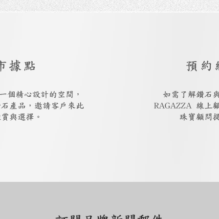
市據點
預約
廳是一個精心設計的空間，
如需了解鑽石
鑽石產品，邀請客戶來此
RAGAZZA 線
鑑賞與選擇。
珠寶顧問