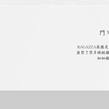
門
RAGAZZA展
匯聚了眾多精緻
細細