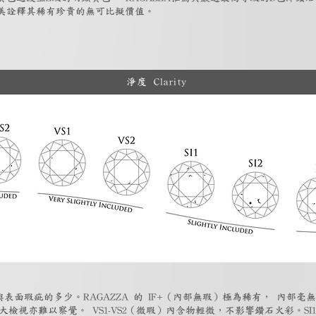
美詮釋其稀有珍貴的無可比擬價值。
淨度 Clarity
表面瑕疵的多少。RAGAZZA 的 IF+（內部無瑕）極為稀有， 內部毫無
大檢視亦難以察覺。 VS1-VS2（微瑕）內含物輕微，不影響鑽石火彩。SI1