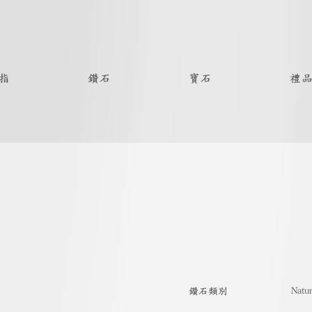
指
鑽石
寶石
禮
Natur
​鑽石類別