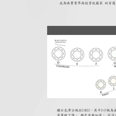
成為珠寶業界與投資收藏家 的首選
鑽石色澤分級從D到Z，其中D-F級
著等級下降， 顏色逐漸加深， 從淡