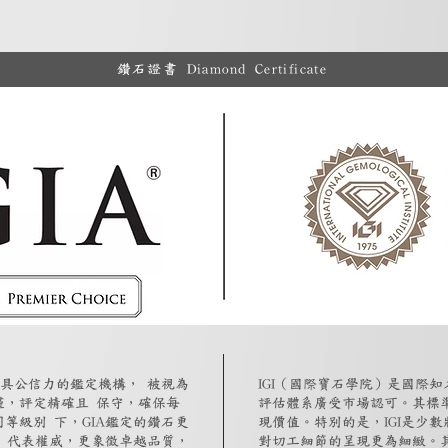
鑽石證書 Diamond Certificate
最具公信力的鑑定機構， 被視為
IGI（國際寶石學院）是國際
謹，評定精確且 保守，確保每
評估體系廣受市場認可。其標
等級別 下，GIA鑑定的鑽石更
現價值。特別的是，IGI是少
僅 代表權威，更象徵卓越品質，
對切工細節的呈現更為細緻。