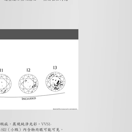
瑕疵，展現純淨光彩。VVS1-
-SI2（小瑕）內含物肉眼可能可見，