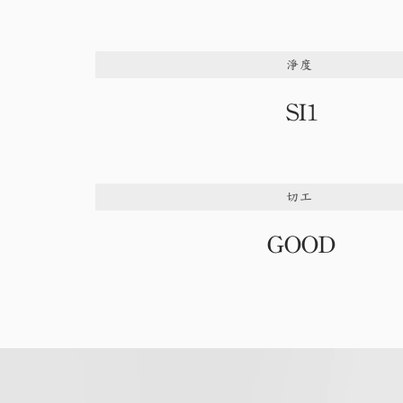
淨度
SI1
切工
GOOD