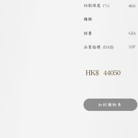
切割深度 (%)
66.6
種類
​證書
GIA
3.97
品質指標 (DAII)
HK$
44050
加到購物車