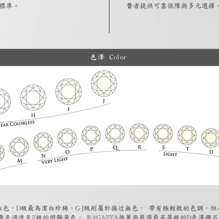
標準。
費者提供可靠保障與多元選擇
色澤 Color
為無色，D級最為潔白珍稀，G-J級則屬於接近無色， 帶有極輕微的色調，
黃色過渡至Z級的明顯黃色。 RAGAZZA推薦與嚴選最高等級的D色澤鑽