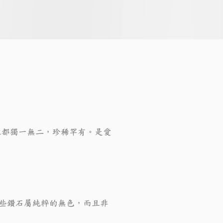
粒都獨一無二，珍稀罕有。是愛
這些鑽石屬純粹的無色，而且非