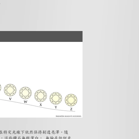
。
但在特定光線下依然保持剔透亮澤。隨
石，這些鑽石無瑕潔白， 無論在任何光