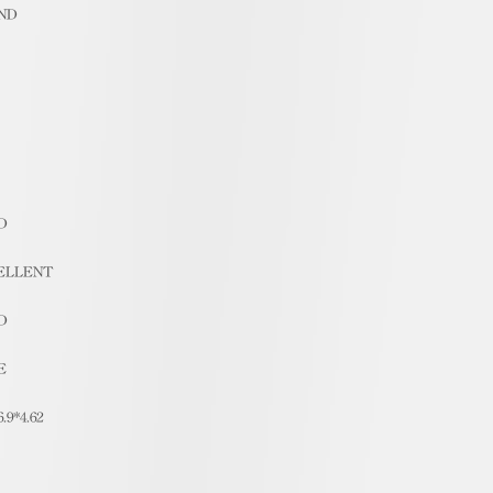
ND
D
ELLENT
D
E
6.9*4.62