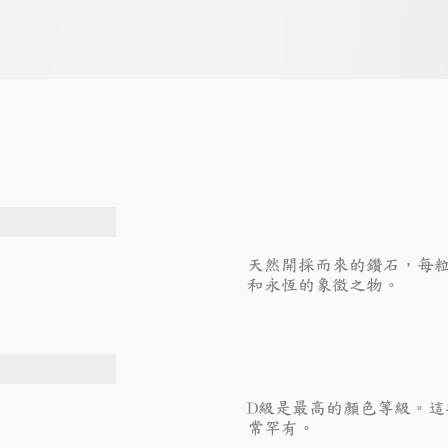
天然開採而來的鑽石，每
和永恆的象徵之物。
D級是最高的顏色等級。
常罕有。