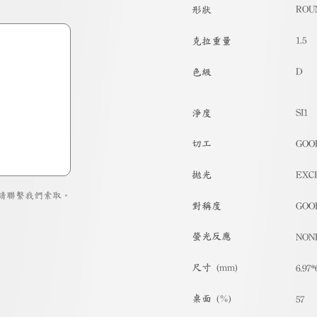
ROU
形狀
1.5
克拉重量
D
色級
SI1
淨度
切工
GOO
拋光
EXC
請聯繫我們索取。
對稱度
GOO
螢光反應
NON
尺寸 (mm)
6.97*
桌面 (%)
57