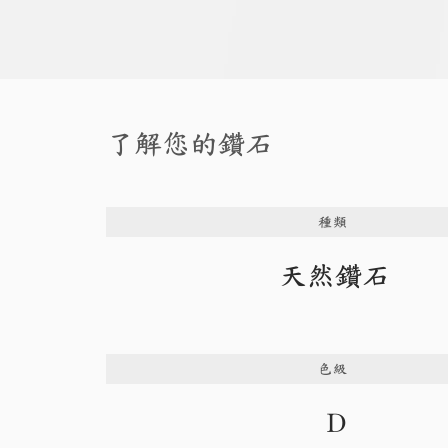
了解您的鑽石
種類
天然鑽石
色級
D