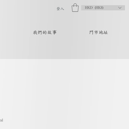
HKD (HK$)
登入
品
我們的故事
門市地址
al