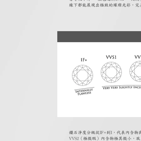
線下都能展現出極致的璀璨光彩，完
鑽石淨度分級從IF+到I，代表內含物與
VVS2（極微瑕）內含物極其微小，放