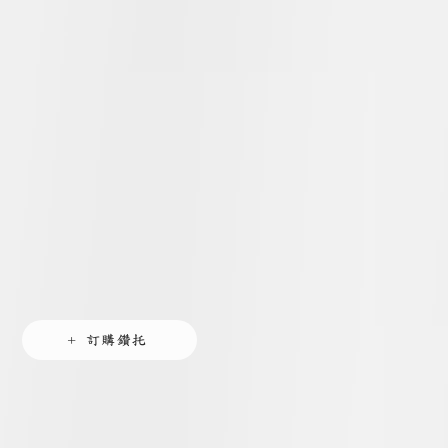
+ 訂購鑽托