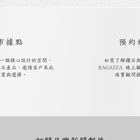
市據點
預約
廳是一個精心設計的空間，
如需了解鑽石
鑽石產品，邀請客戶來此
RAGAZZA 線
鑑賞與選擇。
珠寶顧問