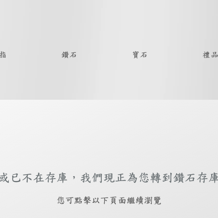
指
鑽石
寶石
禮
或已不在存庫，我們現正為您轉到鑽石存
​您可點擊以下頁面繼續瀏覽