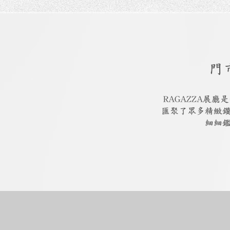
門
RAGAZZA展
匯聚了眾多精緻
細細