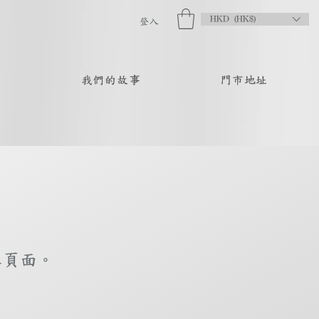
HKD (HK$)
登入
品
我們的故事
門市地址
庫頁面。