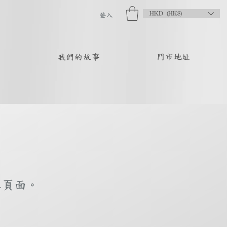
HKD (HK$)
登入
品
我們的故事
門市地址
庫頁面。