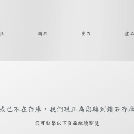
指
鑽石
寶石
禮
或已不在存庫，我們現正為您轉到鑽石存
​您可點擊以下頁面繼續瀏覽