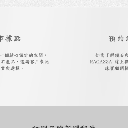
市據點
預約
廳是一個精心設計的空間，
如需了解鑽石
鑽石產品，邀請客戶來此
RAGAZZA 線
鑑賞與選擇。
珠寶顧問