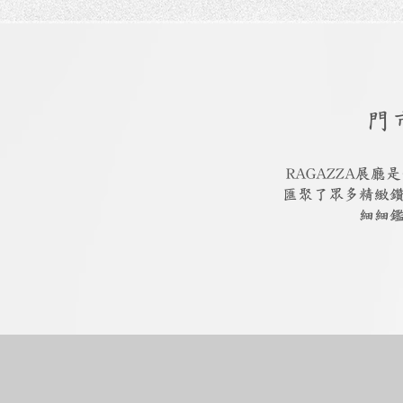
門
RAGAZZA展
匯聚了眾多精緻
細細