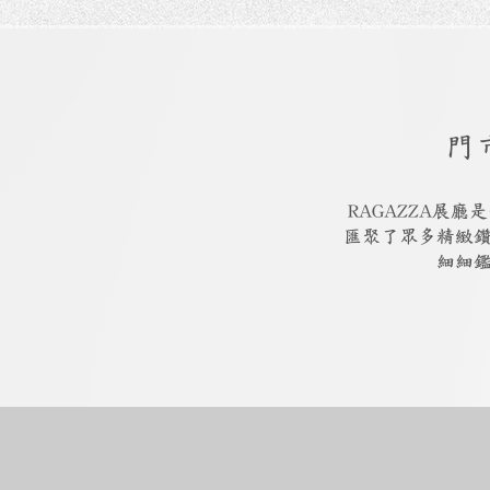
門
RAGAZZA展
匯聚了眾多精緻
細細