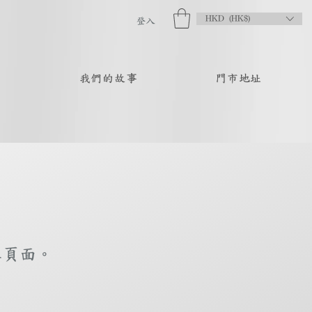
HKD (HK$)
登入
品
我們的故事
門市地址
庫頁面。