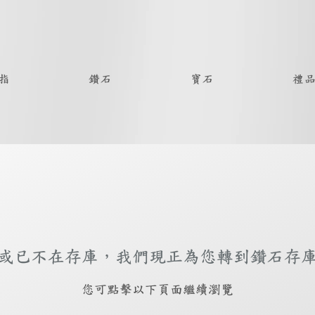
指
鑽石
寶石
禮
或已不在存庫，我們現正為您轉到鑽石存
​您可點擊以下頁面繼續瀏覽