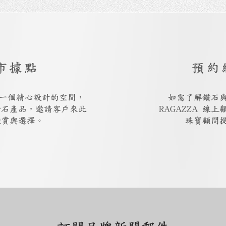
市據點
預約
廳是一個精心設計的空間，
如需了解鑽石
鑽石產品，邀請客戶來此
RAGAZZA 線
鑑賞與選擇。
珠寶顧問