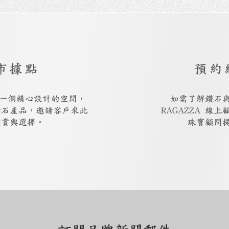
市據點
預約
廳是一個精心設計的空間，
如需了解鑽石
鑽石產品，邀請客戶來此
RAGAZZA 線
鑑賞與選擇。
珠寶顧問