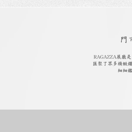
門
RAGAZZA展
匯聚了眾多精緻
細細