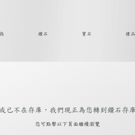
指
鑽石
寶石
禮
或已不在存庫，我們現正為您轉到鑽石存
​您可點擊以下頁面繼續瀏覽