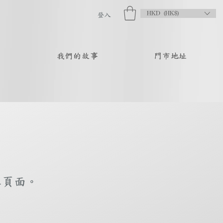
HKD (HK$)
登入
品
我們的故事
門市地址
庫頁面。