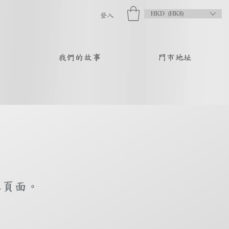
HKD (HK$)
登入
品
我們的故事
門市地址
庫頁面。