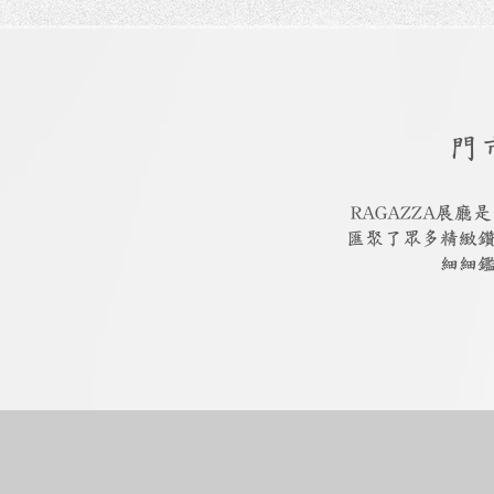
門
RAGAZZA展
匯聚了眾多精緻
細細