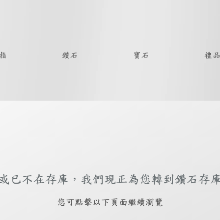
指
鑽石
寶石
禮
或已不在存庫，我們現正為您轉到鑽石存
​您可點擊以下頁面繼續瀏覽