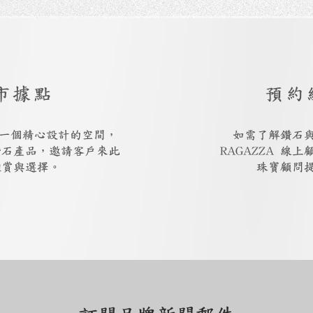
市據點
預約
廳是一個精心設計的空間，
如需了解鑽石
鑽石產品，邀請客戶來此
RAGAZZA 線
鑑賞與選擇。
珠寶顧問