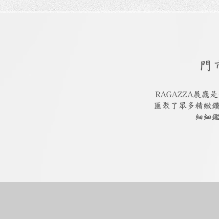
門
RAGAZZA展
匯聚了眾多精緻
細細