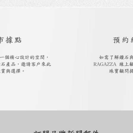
市據點
預約
廳是一個精心設計的空間，
如需了解鑽石
鑽石產品，邀請客戶來此
RAGAZZA 線
鑑賞與選擇。
珠寶顧問