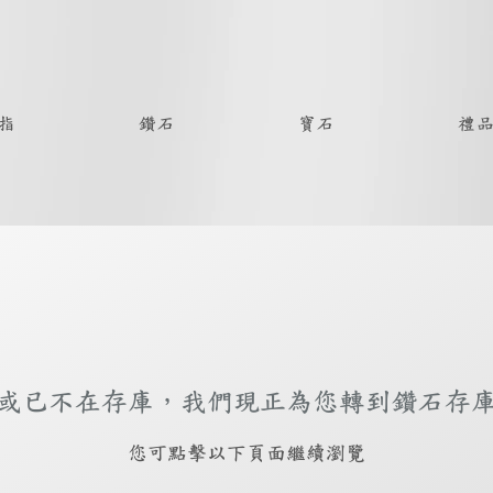
指
鑽石
寶石
禮
或已不在存庫，我們現正為您轉到鑽石存
​您可點擊以下頁面繼續瀏覽