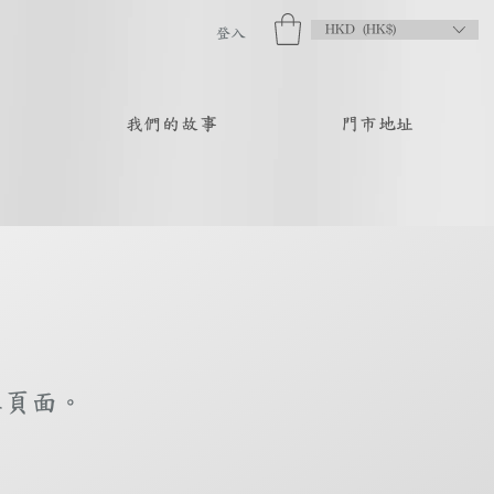
HKD (HK$)
登入
品
我們的故事
門市地址
庫頁面。