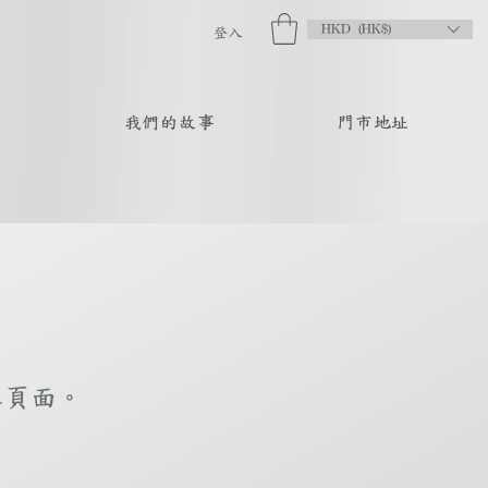
HKD (HK$)
登入
品
我們的故事
門市地址
庫頁面。