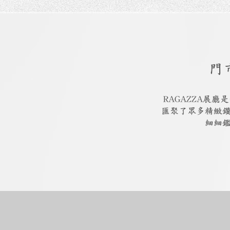
門
RAGAZZA展
匯聚了眾多精緻
細細