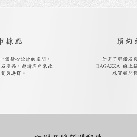
市據點
預約
廳是一個精心設計的空間，
如需了解鑽石
鑽石產品，邀請客戶來此
RAGAZZA 線
鑑賞與選擇。
珠寶顧問