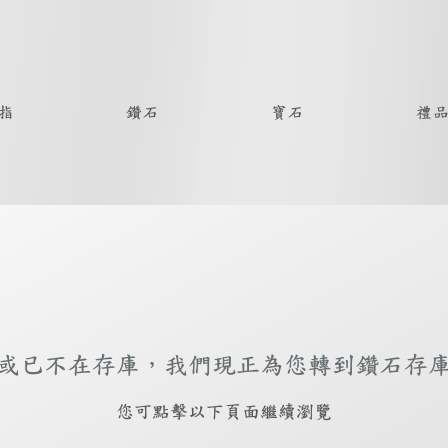
指
鑽石
寶石
禮
或已不在存庫，我們現正為您轉到鑽石存
​您可點擊以下頁面繼續瀏覽