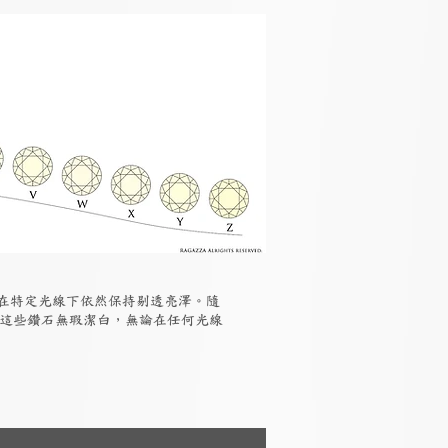
但在特定光線下依然保持剔透亮澤。隨
，這些鑽石無瑕潔白，無論在任何光線