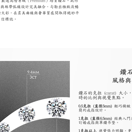
，嚴選高階等級（Premium）培育鑽石。此作
）的靈動與絲帶弧線設計完美融合，勾勒出極致流暢
鑽火彩，在柔美曲線與奢華質感間取得絕妙平
自信標誌。
鑽
風格與
鑽石的克拉 (carat)
時的比例與視覺焦點。
0.5克拉 (直徑5mm)
輕巧精緻
簡約戒指設計。
1克拉 (直徑6.5mm)
經典入門
訂婚戒指與單鑽吊墜。
1克拉以上
視覺張力明顯，更