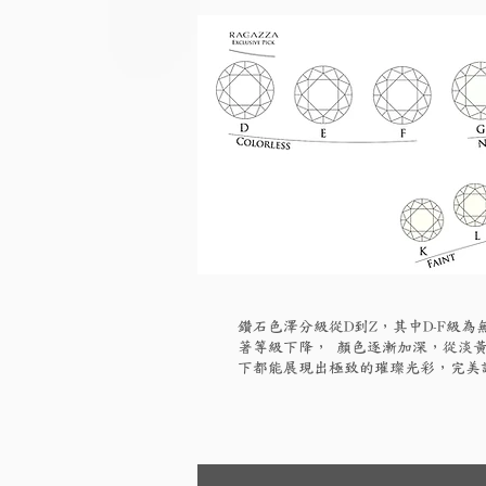
鑽石色澤分級從D到Z，其中D-F級
著等級下降， 顏色逐漸加深，從淡黃
下都能展現出極致的璀璨光彩，完美