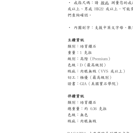
‧ 戒指尺碼：請
按此
測量您的戒指尺
或以上、男戒 HK22 或以上，可
們查詢確認。
‧ 內圈刻字：支援中英文字母、數字
主鑽資訊
類別：培育鑽石
重量：1 克拉
級別：高階（Premium）
色級：D（最高級別）
瑕疵：肉眼無瑕（VVS 或以上）
切工：極優（最高級別）
證書：GIA（美國寶石學院）
伴鑽資訊
類別：培育鑽石
總重量：約 0.36 克拉
色級：無色
瑕疵：肉眼無瑕