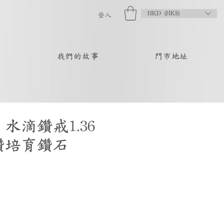
HKD (HK$)
登入
品
我們的故事
門市地址
水滴鑽戒1.36
鑽培育鑽石