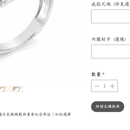
戒指尺碼 (詳見選
內圈刻字 (選填)
數量
*
新增至購物車
0 鉑金適合長期佩戴與重要紀念用途（如欲選擇