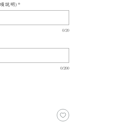
項說明)
*
0/20
0/200