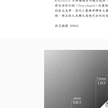
RAGAZZA 古典雍雅系列鑽石戒指
將水滴形切割（Pear-shaped
的指尖美學。當代工藝精準釋放主
衡，將永恆之美轉化為現代女性的
款式編號 600845