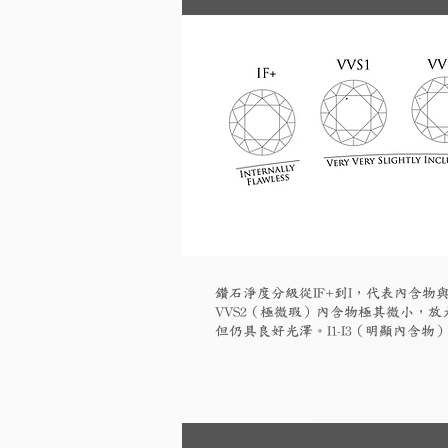
鑽石淨度分級從IF+到I，代表內含物與
VVS2（極微瑕）內含物極其微小，放大
但仍具良好光澤。I1-I3（明顯內含