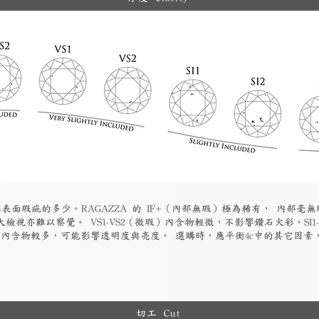
表面瑕疵的多少。RAGAZZA 的 IF+（內部無瑕）極為稀有， 內部毫無
檢視亦難以察覺。 VS1-VS2（微瑕）內含物輕微，不影響鑽石火彩。SI1
物）內含物較多，可能影響透明度與亮度。 選購時，應平衡4c中的其它因
切工 Cut