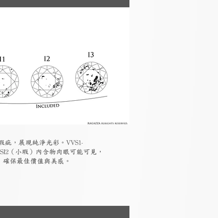
瑕疵，展現純淨光彩。VVS1-
-SI2（小瑕）內含物肉眼可能可見，
素，確保最佳價值與美感。