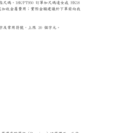
碼。18K/PT950 訂單如尺碼達女戒 HK18
能需加收金屬費用；實際金額建議於下單前向我
及常用符號，上限 20 個字元。