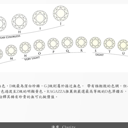
為無色，D級最為潔白珍稀，G-J級則屬於接近無色， 帶有極輕微的色調，
色過渡至Z級的明顯黃色。RAGAZZA推薦與嚴選最高等級的D色澤鑽石
詮釋其稀有珍貴的無可比擬價值。
淨度 Clarity