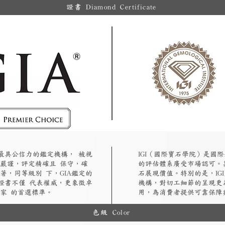
證書 Diamond Certificate
認最具公信力的鑑定機構， 被視
​IGI（國際寶石學院）是
嚴謹，評定精確且 保守，確
的評估體系廣受市場認可。
著，同等級別 下，GIA鑑定的
石展現價值。特別的是，IG
A證書不僅 代表權威，更象徵卓
機構，對切工細節的呈現更
家 的首選標準。
用，為消費者提供可靠保障
色級 Color