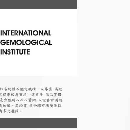
國際知名的鑽石鑑定機構，以專業 高效
其標準較為靈活，讓更多 高品質鑽
I是少數將八心八箭納 入證書評測的
為細緻。其證書 被全球市場廣泛採
與多元選擇。