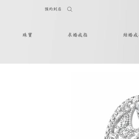
預約到店
珠寶
求婚戒指
結婚戒