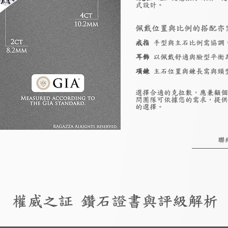
式設計。
佩戴位置與比例的搭配亦
戒指
手型與主石比例需協調
耳飾
以佩戴舒適與臉型平衡
項鍊
主石位置與鍊長需與頸
選擇合適的克拉數，應兼顧個
問團隊可依據您的需求，提供
的選擇。
聯
權威之証 鑽石證書與評級解析