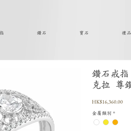
指
鑽石
寶石
禮
鑽石戒指 
克拉 尊
價
HK$16,360.00
格
金屬類別
*