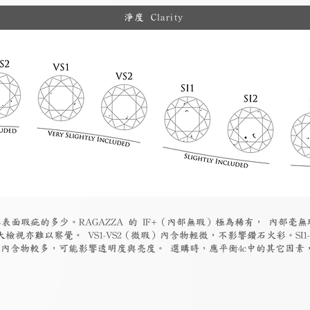
淨度 Clarity
表面瑕疵的多少。RAGAZZA 的 IF+（內部無瑕）極為稀有， 內部毫無
檢視亦難以察覺。 VS1-VS2（微瑕）內含物輕微，不影響鑽石火彩。SI1
物）內含物較多，可能影響透明度與亮度。 選購時，應平衡4c中的其它因