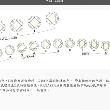
色級 Color
為無色，D級最為潔白珍稀，G-J級則屬於接近無色， 帶有極輕微的色調，
色過渡至Z級的明顯黃色。RAGAZZA推薦與嚴選最高等級的D色澤鑽石
詮釋其稀有珍貴的無可比擬價值。