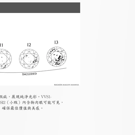
瑕疵，展現純淨光彩。VVS1-
-SI2（小瑕）內含物肉眼可能可見，
素，確保最佳價值與美感。