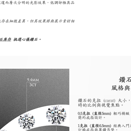
淨度等級
深邃而層次分明的光影效果，低調卻極具品
閃爍表現
能存在細微差異，但其效果將與展示素材相
選擇考量
石庫存
挑選心儀鑽石。
適合場合
鑽
風格與
鑽石的克拉 (carat)
時的比例與視覺焦點。
0.5克拉 (直徑5mm)
輕巧精緻
簡約戒指設計。
1克拉 (直徑6.5mm)
經典入門
訂婚戒指與單鑽吊墜。