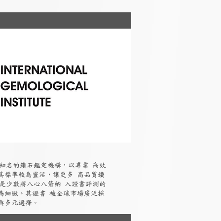
國際知名的鑽石鑑定機構，以專業 高效
其標準較為靈活，讓更多 高品質鑽
I是少數將八心八箭納 入證書評測的
為細緻。其證書 被全球市場廣泛採
與多元選擇。