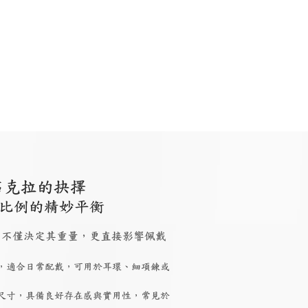
肉眼完美潔淨
些微內含物
明亮強烈、對
火光以及對稱
稱均衡
感稍弱
講究品質與細
預算為主要考
節
量
求婚、結婚、
日常配戴、心
紀念日
儀小禮
石克拉的抉擇
比例的精妙平衡
 大小，不僅決定其重量，更直接影響佩戴
，適合日常配戴，可用於耳環、細項鍊或
尺寸，具備良好存在感與實用性，常見於