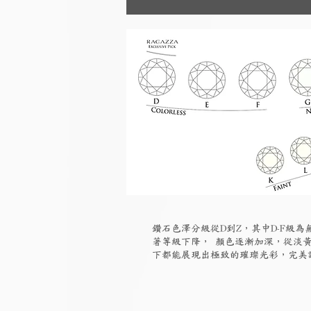
鑽石色澤分級從D到Z，其中D-F級
著等級下降， 顏色逐漸加深，從淡黃
下都能展現出極致的璀璨光彩，完美