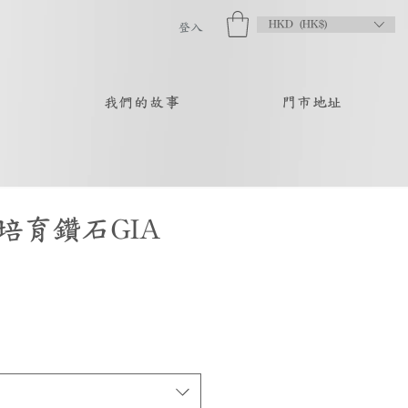
HKD (HK$)
登入
品
我們的故事
門市地址
培育鑽石GIA
促
銷
價
格