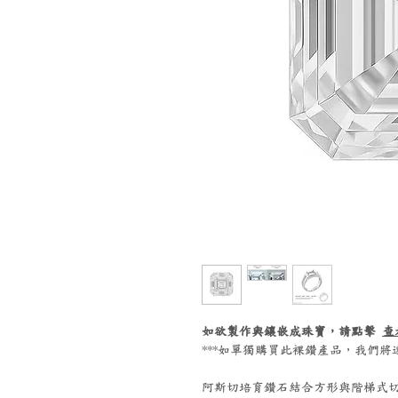
如欲製作與鑲嵌成珠寶，請點擊
查
***如單獨購買此裸鑽產品，我們
阿斯切培育鑽石結合方形與階梯式切