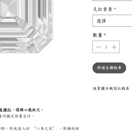
克拉重量
*
選擇
數量
*
新增至購物車
培育鑽石級別比較表
項目
看鑽托
，選購心儀款式。
色澤等級
將連同鑑定證書交付。
割，形成迷人的 “八角之光” 。對稱的結