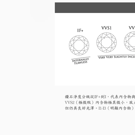
鑽石淨度分級從IF+到I，代表內含物與
VVS2（極微瑕）內含物極其微小，放大
但仍具良好光澤。I1-I3（明顯內含