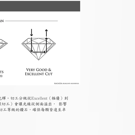
切工分級從Excellent（極優）到
t（過深切工）會讓光線從側面溢出， 影響
優良切工等級的鑽石，確保每顆皆達至卓