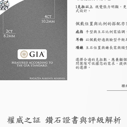
1克拉以上
視覺張力明顯，更
式設計。
佩戴位置與比例的搭配亦
戒指
手型與主石比例需協調
耳飾
以佩戴舒適與臉型平衡
項鍊
主石位置與鍊長需與頸
選擇合適的克拉數，應兼顧個
問團隊可依據您的需求，提供
的選擇。
聯
權威之証 鑽石證書與評級解析