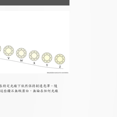
但在特定光線下依然保持剔透亮澤。隨
，這些鑽石無瑕潔白，無論在任何光線