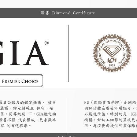
證書 Diamond Certificate
認最具公信力的鑑定機構， 被視
​IGI（國際寶石學院）是
嚴謹，評定精確且 保守，確
的評估體系廣受市場認可。
著，同等級別 下，GIA鑑定的
石展現價值。特別的是，IG
A證書不僅 代表權威，更象徵卓
機構，對切工細節的呈現更
家 的首選標準。
用，為消費者提供可靠保障