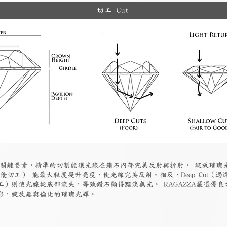
切工 Cut
關鍵要素，精準的切割能讓光線在鑽石內部完美反射與折射， 綻放璀璨光輝。
 Cut（極優切工） 能最大程度提升亮度，使光線完美反射。相反，Deep Cu
（過淺切工）則使光線從底部流失，導致鑽石顯得黯淡無光。 RAGAZZA嚴選
彩，綻放無與倫比的璀璨光輝。