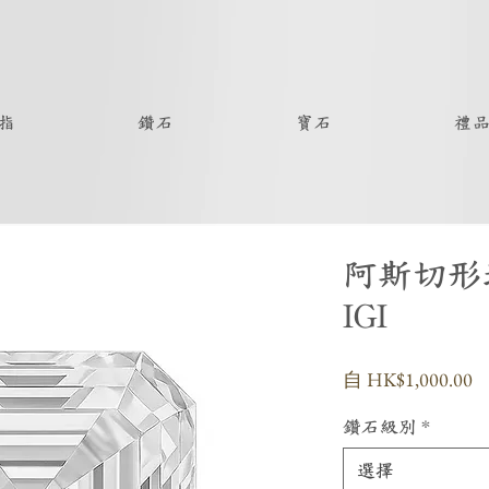
指
鑽石
寶石
禮
阿斯切形
IGI
自
HK$1,000.00
鑽石級別
*
選擇