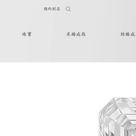
預約到店
珠寶
求婚戒指
結婚戒