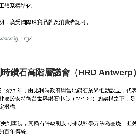
工體系標準化
明，廣受國際珠寶品牌及消費者認可。
/www.igi.org/
利時鑽石高階層議會（HRD Antwerp
 成立於 1973 年，由比利時政府與當地鑽石業界推動設立，
隸屬於安特衛普世界鑽石中心（AWDC）的架構之下，
定機構。
尤其受到重視，其鑽石評級制度同樣以科學方法為基礎，並
的百年傳統。