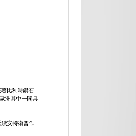
）
代表著比利時鑽石
是歐洲其中一間具
延續安特衛普作