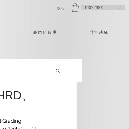
HKD (HK$)
登入
品
我們的故事
門市地址
HRD、
rading 
larity）、切