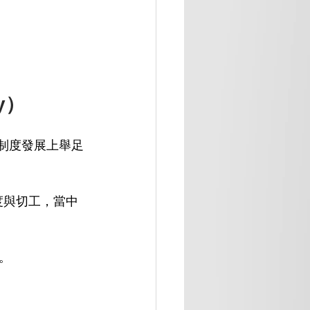
y）
石分級制度發展上舉足
度與切工，當中
。