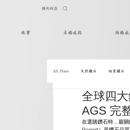
預約到店
珠寶
求婚戒指
結婚戒
All Posts
天然鑽石
培育鑽石
全球四大鑽
AGS 完
在選購鑽石時，最關
Report）是鑽石品