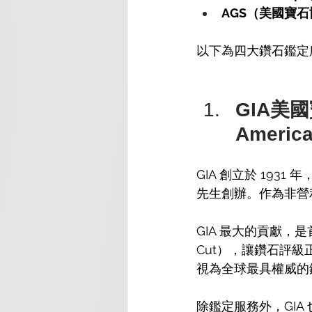
AGS（美國寶
以下為四大鑽石鑑定
GIA美國寶
Amer
GIA 創立於 1931
先生創辦。作為非營
GIA 最大的貢獻，
Cut），讓鑽石評級
視為全球最具權威的
除鑑定服務外，GI