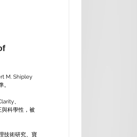
f 
 Shipley 
準。
larity、
正與科學性，被
處理技術研究、寶