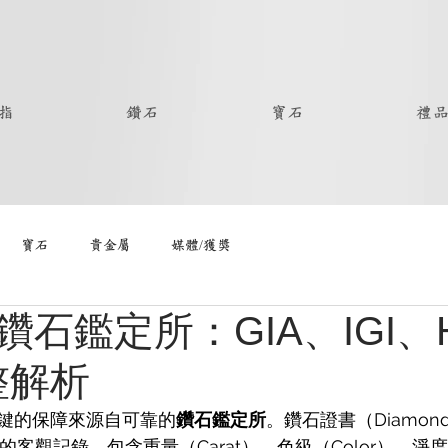
指
鑽石
寶石
禮
寶石
貴金屬
媒體/獲獎
石鑑定所：GIA、IGI、
整解析
鍵的保障來源自可靠的
鑽石鑑定所
。鑽石證書（Diamond G
質的客觀記錄，包含重量（Carat）、色級（Color）、淨度（C