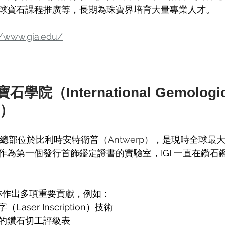
球寶石課程推廣等，長期為珠寶界培育大量專業人才。
//www.gia.edu/
寶石學院（International Gemologic
e）
5 年，總部位於比利時安特衛普
（Antwerp）
，是現時全球最
作為第一個發行首飾鑑定證書的實驗室，IGI 一直在鑽石
度亦作出多項重要貢獻，例如：
aser Inscription）技術
的鑽石切工評級表