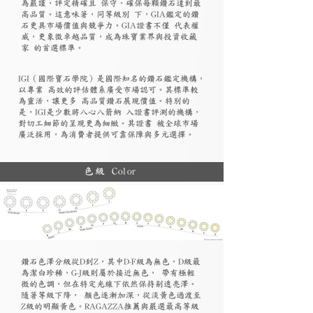
為嚴謹，評定精確且 保守，確保每顆鑽石達到最
高品質。這意味著，同等級別 下，GIA鑑定的鑽
石更具市場價值與競爭力。GIA證書不僅 代表權
威，更象徵卓越品質，成為珠寶業界與投資收藏
家 的首選標準。
​IGI（國際寶石學院）是國際知名的鑽石鑑定機構，
以專業 高效的評估體系廣受市場認可。其標準較
為靈活，讓更多 高品質鑽石展現價值。特別的
是，IGI是少數將八心八箭納 入證書評測的機構，
對切工細節的呈現更為細緻。其證書 被全球市場
廣泛採用，為消費者提供可靠保障與多元選擇。
色級 Color
鑽石色澤分級從D到Z，其中D-F級為無色，D級最
為潔白珍稀，G-J級則屬於接近無色， 帶有極輕
微的色調，但在特定光線下依然保持剔透亮澤。
隨著等級下降， 顏色逐漸加深，從淡黃色過渡至
Z級的明顯黃色。RAGAZZA推薦與嚴選最高等級