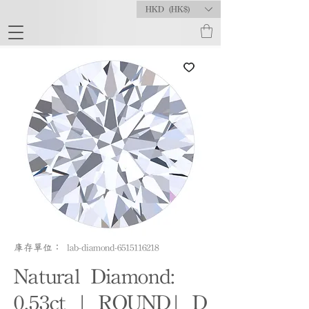
HKD (HK$)
庫存單位： lab-diamond-6515116218
Natural Diamond:
0.53ct | ROUND| D