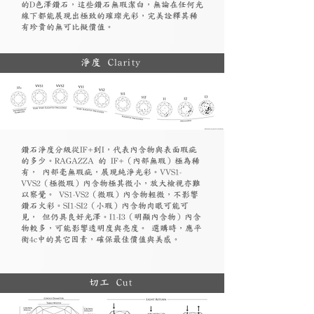
的D色澤鑽石，這些鑽石無瑕潔白，無論在任何光
線下都能展現出極致的璀璨光彩，完美詮釋其稀
有珍貴的無可比擬價值。
淨度 Clarity
鑽石淨度分級從IF+到I，代表內含物與表面瑕疵
的多少。RAGAZZA 的 IF+（內部無瑕）極為稀
有， 內部毫無瑕疵，展現純淨光彩。VVS1-
VVS2（極微瑕）內含物極其微小，放大檢視亦難
以察覺。 VS1-VS2（微瑕）內含物輕微，不影響
鑽石火彩。SI1-SI2（小瑕）內含物肉眼可能可
見， 但仍具良好光澤。I1-I3（明顯內含物）內含
物較多，可能影響透明度與亮度。 選購時，應平
衡4c中的其它因素，確保最佳價值與美感。
切工 Cut