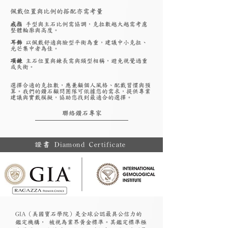
佩戴位置與比例的搭配亦需考量
戒指
手型與主石比例需協調，克拉數越大越需考慮
整體輪廓與高度。
耳飾
以佩戴舒適與臉型平衡為重，建議中小克拉、
光芒集中者為佳。
項鍊
主石位置與鍊長需與頸型相稱，避免視覺過重
或失衡。
選擇合適的克拉數，應兼顧個人風格、配戴習慣與預
算。我們的鑽石顧問團隊可依據您的需求，提供專業
建議與實戴模擬，協助您找到最適合的選擇。
聯絡鑽石專家
證書 Diamond Certificate
GIA（美國寶石學院）是全球公認最具公信力的
鑑定機構， 被視為業界黃金標準。其鑑定標準極