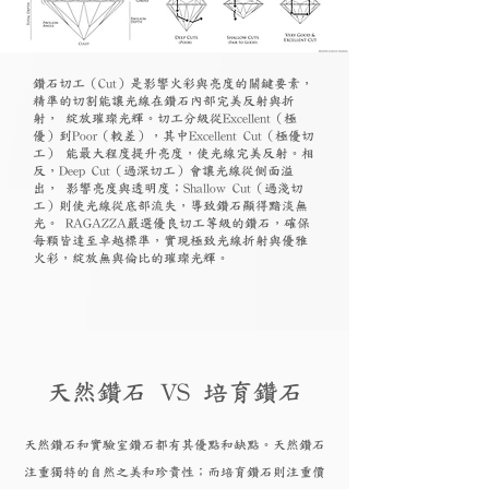
鑽石切工（Cut）是影響火彩與亮度的關鍵要素，
精準的切割能讓光線在鑽石內部完美反射與折
射， 綻放璀璨光輝。切工分級從Excellent（極
優）到Poor（較差），其中Excellent Cut（極優切
工） 能最大程度提升亮度，使光線完美反射。相
反，Deep Cut（過深切工）會讓光線從側面溢
出， 影響亮度與透明度；Shallow Cut（過淺切
工）則使光線從底部流失，導致鑽石顯得黯淡無
光。 RAGAZZA嚴選優良切工等級的鑽石，確保
每顆皆達至卓越標準，實現極致光線折射與優雅
火彩，綻放無與倫比的璀璨光輝。
天然鑽石 VS 培育鑽石
天然鑽石和實驗
室鑽石都有其優點和
缺點。天然鑽石
注重獨特的自然之美和珍貴性；而培育
鑽
石則注重價