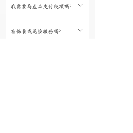
取貨或3個工作天內寄出(物流詳情)，而
我需要為產品支付稅項嗎?
沒有現貨的產品需要3至4星期製作。海
外地區(香港、澳門、台灣和馬來西亞以
香港、澳門、馬來西亞免稅，台灣稅金
外地區)貨運時間一般為10至56天(國際物
為總金額的5%。有關其他國家/地區的稅
有保養或退換服務嗎?
流資訊按此)。如需查詢現貨或加急製作
項，將在包裹送達收件人的國家/地區時
請按此聯絡我們。
由當地快遞公司通知您實際金額，並直
購自本店的珠寶均可享有終身保養 (售
接向您收取稅款。如需查詢稅款金額，
後服務詳情按此)；收貨日起7天內可無條
18K金、鉑金、925銀有什麼
您可以參考第三方稅金估算器
件替換任何產品 (訂製產品除外)；如產
SimplyDuty，但請注意實際金額以當地
分別?
品與貨品陳述不相符，本司將回收產品
收取時的計算為準。如有任何疑問，請
並全額退款，其他情況下恕不退款 (退
聯繫我們的客戶服務。(備註: 國際訂單
換政策按此) 。
18K白金(AU750) 18K白金是由75%珍貴金
將從香港進口)
屬「黃金」加上25%其他白色金屬，令
如何知道戒指的圈碼?
它組合成銀白色。18K金的特點是硬度
高，對寶石有更佳的保護作用，而且非
請參看量度方法或向我們免費索取量度
常耐用，適合長期配戴。我們推薦顧客
條(按此)。
尺碼不合可以更換嗎?
選擇18K金作為永久珠寶的材質。 鉑金
(PT950) PT950是由95%珍貴金屬「鉑
金」加上5%其他堅硬金屬組成。天然銀
我們可免費更換一次，沒有時限。