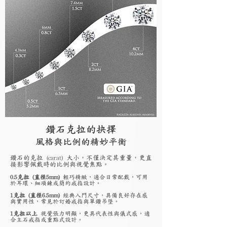
鑽石克拉的抉擇
風格與比例的精妙平衡
鑽石的克拉 (carat) 大小，不僅決定其重量，更直
接影響佩戴時的比例與視覺焦點。
0.5克拉 (直徑5mm)
輕巧精緻，適合日常配戴，可用
於耳環、細項鍊或簡約戒指設計。
1克拉 (直徑6.5mm)
經典入門尺寸，具備良好存在感
與實用性，常見於訂婚戒指與單鑽吊墜。
1克拉以上
視覺張力明顯，更具代表性與儀式感，適
合主石戒指或重點式設計。